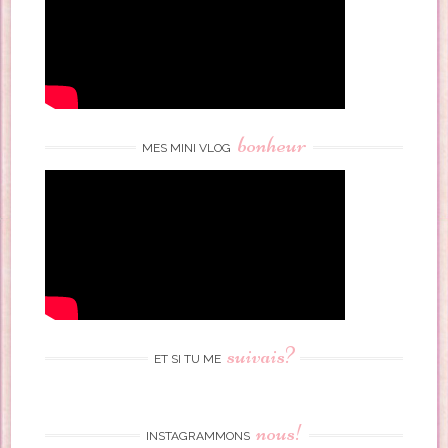
bonheur
MES MINI VLOG
suivais?
ET SI TU ME
nous!
INSTAGRAMMONS