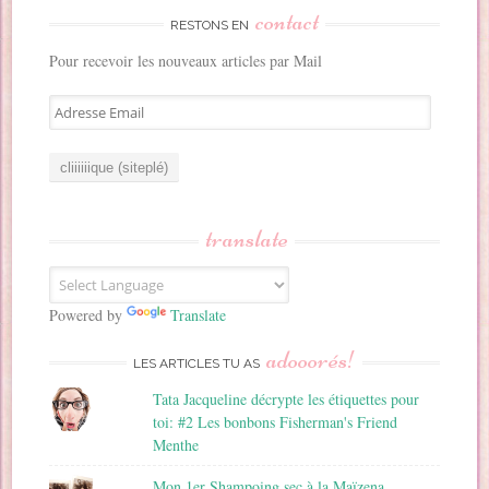
contact
RESTONS EN
Pour recevoir les nouveaux articles par Mail
A
d
r
e
s
s
translate
e
E
m
a
Powered by
Translate
i
adooorés!
l
LES ARTICLES TU AS
Tata Jacqueline décrypte les étiquettes pour
toi: #2 Les bonbons Fisherman's Friend
Menthe
Mon 1er Shampoing sec à la Maïzena