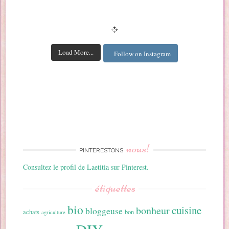
Load More...
Follow on Instagram
nous!
PINTERESTONS
Consultez le profil de Laetitia sur Pinterest.
étiquettes
bio
cuisine
bonheur
bloggeuse
achats
bon
agriculture