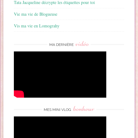
Tata Jacqueline décrypte les étiquettes pour toi
Vie ma vie de Blogueuse
Vis ma vie en Lomograhy
vidéo
MA DERNIÈRE
bonheur
MES MINI VLOG