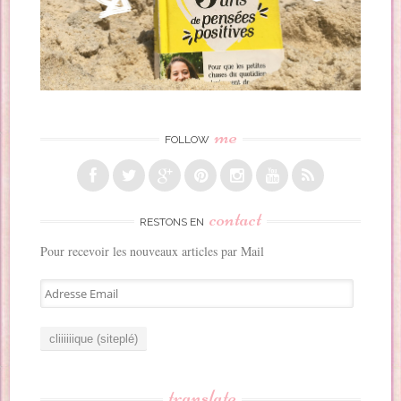
me
FOLLOW
contact
RESTONS EN
Pour recevoir les nouveaux articles par Mail
A
d
r
e
s
s
translate