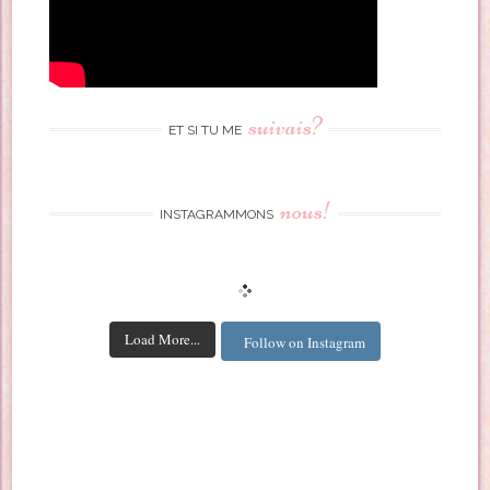
suivais?
ET SI TU ME
nous!
INSTAGRAMMONS
Load More...
Follow on Instagram