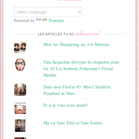
e
E
m
a
Powered by
Translate
i
adooorés!
l
LES ARTICLES TU AS
Mon 1er Shampoing sec à la Maïzena
Tata Jacqueline décrypte les étiquettes pour
toi: #2 Les bonbons Fisherman's Friend
Menthe
Dans mon Filofax #3: Mon Calendrier
Perpétuel de Mars
Et si je vous avais menti?
Ma vie Sans Tétés et Sans Soutifs