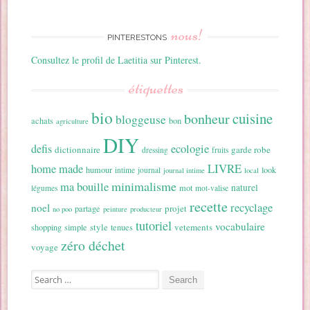
nous!
PINTERESTONS
Consultez le profil de Laetitia sur Pinterest.
étiquettes
bio
cuisine
bonheur
bloggeuse
achats
bon
agriculture
DIY
ecologie
defis
dictionnaire
garde robe
dressing
fruits
home made
LIVRE
humour
look
intime
journal
journal intime
local
minimalisme
ma bouille
naturel
mot
légumes
mot-valise
recette
recyclage
noel
projet
partage
no poo
peinture
producteur
tutoriel
vocabulaire
style
vetements
shopping
simple
tenues
zéro déchet
voyage
Search for: