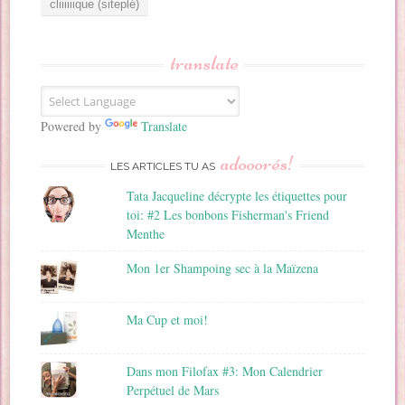
e
s
s
translate
e
E
m
a
Powered by
Translate
i
adooorés!
l
LES ARTICLES TU AS
Tata Jacqueline décrypte les étiquettes pour
toi: #2 Les bonbons Fisherman's Friend
Menthe
Mon 1er Shampoing sec à la Maïzena
Ma Cup et moi!
Dans mon Filofax #3: Mon Calendrier
Perpétuel de Mars