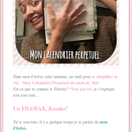
se simplifier la
Dans mon Filofax cette semaine, un outil pour
vie:
Mon Calendrier Perpétuel du mois de Mai
Viens pas ici,
Est-ce que tu connais le Filofax?
je t’explique
tout tout tout…
Un FILOFAX, Kesako?
mon
Tu te souviens, il y a quelque temps je te parlais de
Filofax.