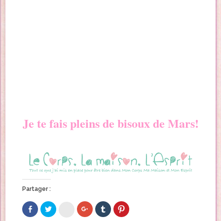
Je te fais pleins de bisoux de Mars!
Partager :
C
C
C
C
C
C
l
l
l
l
l
l
i
i
i
i
i
i