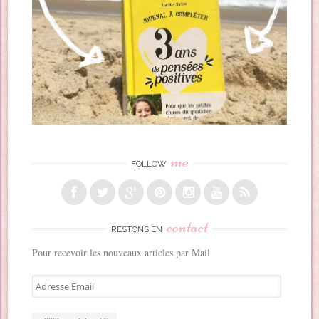
me
FOLLOW
contact
RESTONS EN
Pour recevoir les nouveaux articles par Mail
A
d
r