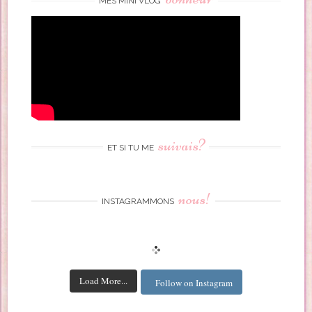
MES MINI VLOG
suivais?
ET SI TU ME
nous!
INSTAGRAMMONS
Load More...
Follow on Instagram