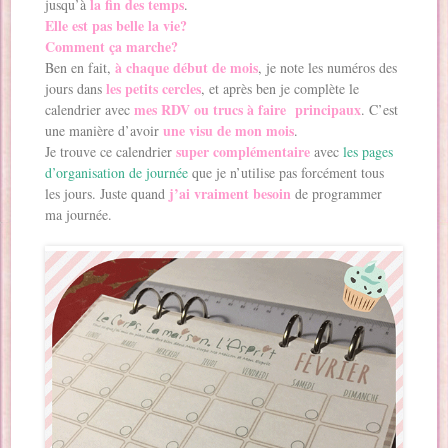
la fin des temps
jusqu’à
.
Elle est pas belle la vie?
Comment ça marche?
à chaque début de mois
Ben en fait,
, je note les numéros des
les petits cercles
jours dans
, et après ben je complète le
mes RDV ou trucs à faire principaux
calendrier avec
. C’est
une visu de mon mois
une manière d’avoir
.
super complémentaire
Je trouve ce calendrier
avec
les pages
d’organisation de journée
que je n’utilise pas forcément tous
j’ai vraiment besoin
les jours. Juste quand
de programmer
ma journée.