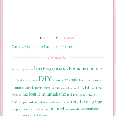
nous!
PINTERESTONS
Consultez le profil de Laetitia sur Pinterest.
étiquettes
bio
cuisine
bonheur
bloggeuse
achats
bon
agriculture
DIY
ecologie
defis
dictionnaire
garde robe
dressing
fruits
home made
LIVRE
humour
look
intime
journal
journal intime
local
minimalisme
ma bouille
naturel
mot
légumes
mot-valise
recette
recyclage
noel
projet
partage
no poo
peinture
producteur
tutoriel
vocabulaire
style
vetements
shopping
simple
tenues
zéro déchet