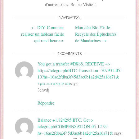
u
n
n
e
s
n
d'autres trucs. Bonne Visite !
n
e
e
n
u
s
e
n
n
o
n
u
n
o
o
u
e
n
o
u
u
v
n
e
NAVIGATION
u
v
v
e
o
n
v
e
e
l
u
o
Post navigation
←
DIY: Comment
Mon défi Bio #5: Je
e
l
l
l
v
u
l
l
l
e
e
v
réaliser un tableau facile
Recycle des Épluchures
l
e
e
f
l
e
e
f
f
e
l
l
qui rend heureux
de Mandarines
→
f
e
e
n
e
l
e
n
n
ê
f
e
n
ê
ê
t
e
f
2 COMMENTS
ê
t
t
r
n
e
t
r
r
e
ê
n
r
e
e
)
t
ê
You got a transfer #DX68. RECEIVE =>
e
)
)
r
t
)
e
r
https://telegra.ph/BTC-Transaction--707931-05-
)
e
)
10?hs=16ae2fdba3f45d3ae6b1a2d425a16a71&
says:
7 juin 2024 at 5 h 35 min
3ehvdj
Répondre
Balance +1.824295 BTC. Get >
telegra.ph/COMPENSATION-05-12-9?
hs=16ae2fdba3f45d3ae6b1a2d425a16a71&
says: