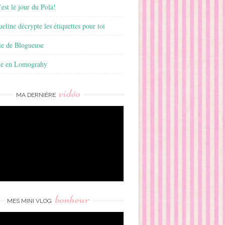
est le jour du Pola!
ueline décrypte les étiquettes pour toi
ie de Blogueuse
ie en Lomograhy
vidéo
MA DERNIÈRE
bonheur
MES MINI VLOG