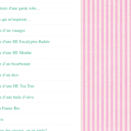
istoire d'une garde robe…
s qui m'inspirent…
e d"un vinaigre
e d'une HE Eucalyptus Radiée
e d'une HE Menthe
e d’un bicarbonate
e d’un dico
e d’une HE Tea Tree
 d’une huile d’olive
 Panier Bio
is
gue des oiseaux, on en parle?