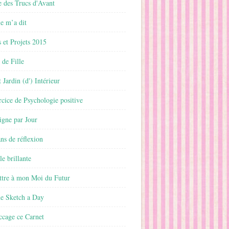
 des Trucs d'Avant
 m’a dit
 et Projets 2015
 de Fille
 Jardin (d') Intérieur
rcice de Psychologie positive
ligne par Jour
ans de réflexion
le brillante
ttre à mon Moi du Futur
ne Sketch a Day
ccage ce Carnet