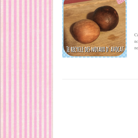
C
no
ne