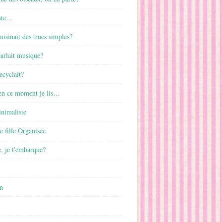
ste…
cuisinait des trucs simples?
parlait musique?
ecyclait?
 en ce moment je lis…
inimaliste
ne fille Organisée
, je t'embarque?
n