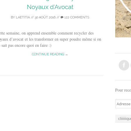
Noyaux d’Avocat
BY
LAETITIA
//
30 AOÛT 2016
//
122 COMMENTS
ette semaine, on apprend ensemble comment recycler des
yaux d’avocat et les transformer en super poudre même si on
 sait pas encore quoi en faire :)
CONTINUE READING →
Pour rece
A
d
r
e
s