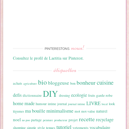
nous!
PINTERESTONS
Consultez le profil de Laetitia sur Pinterest.
étiquettes
bio
cuisine
bonheur
bloggeuse
achats
bon
agriculture
DIY
ecologie
defis
dictionnaire
garde robe
dressing
fruits
home made
LIVRE
humour
look
intime
journal
journal intime
local
minimalisme
ma bouille
naturel
mot
légumes
mot-valise
recette
recyclage
noel
projet
partage
no poo
peinture
producteur
tutoriel
vocabulaire
style
vetements
shopping
simple
tenues