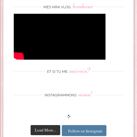
bonheur
MES MINI VLOG
suivais?
ET SI TU ME
nous!
INSTAGRAMMONS
Load More...
Follow on Instagram