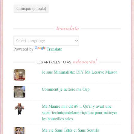
r
e
s
s
translate
e
E
m
a
Powered by
Translate
i
adooorés!
l
LES ARTICLES TU AS
Je suis Minimaliste: DIY Ma Lessive Maison
Comment je nettoie ma Cup
Ma Mamie m'a dit #9... Qu'il y avait une
super techniquedelamortquitue pour nettoyer
les bouteilles sales
Ma vie Sans Tétés et Sans Soutifs