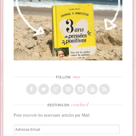
me
FOLLOW
contact
RESTONS EN
Pour recevoir les nouveaux articles par Mail
A
d