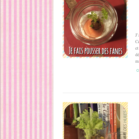
J’
Ce
et
dé
ma
C