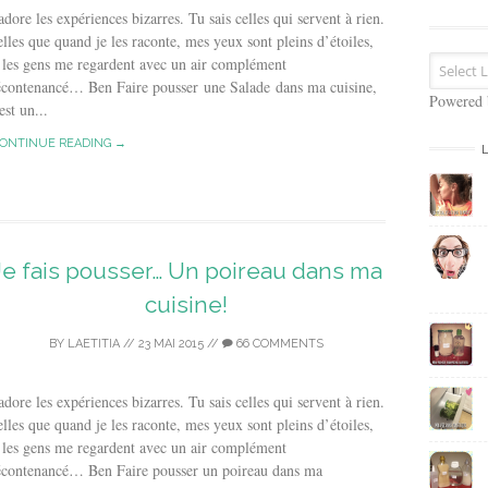
s
adore les expériences bizarres. Tu sais celles qui servent à rien.
e
lles que quand je les raconte, mes yeux sont pleins d’étoiles,
E
 les gens me regardent avec un air complément
m
écontenancé… Ben Faire pousser une Salade dans ma cuisine,
a
Powered
est un...
i
l
ONTINUE READING →
Je fais pousser… Un poireau dans ma
cuisine!
BY
LAETITIA
//
23 MAI 2015
//
66 COMMENTS
adore les expériences bizarres. Tu sais celles qui servent à rien.
lles que quand je les raconte, mes yeux sont pleins d’étoiles,
 les gens me regardent avec un air complément
écontenancé… Ben Faire pousser un poireau dans ma