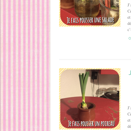
J’
Ce
et
d
c’
C
J’
Ce
et
d