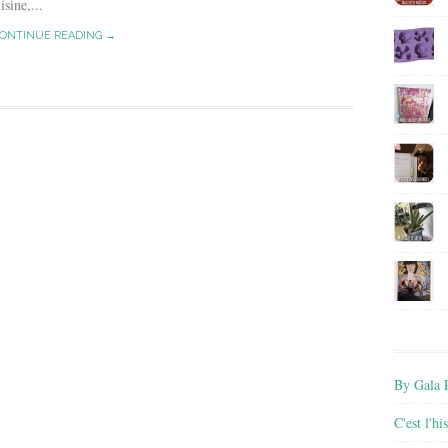
isine,...
ONTINUE READING →
By Gala P
C'est l'h