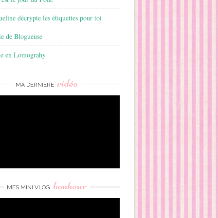
ueline décrypte les étiquettes pour toi
ie de Blogueuse
ie en Lomograhy
vidéo
MA DERNIÈRE
bonheur
MES MINI VLOG