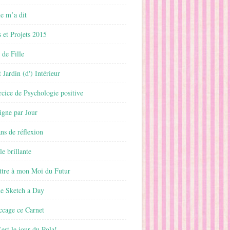
 m’a dit
 et Projets 2015
 de Fille
 Jardin (d') Intérieur
rcice de Psychologie positive
ligne par Jour
ans de réflexion
le brillante
ttre à mon Moi du Futur
ne Sketch a Day
ccage ce Carnet
est le jour du Pola!