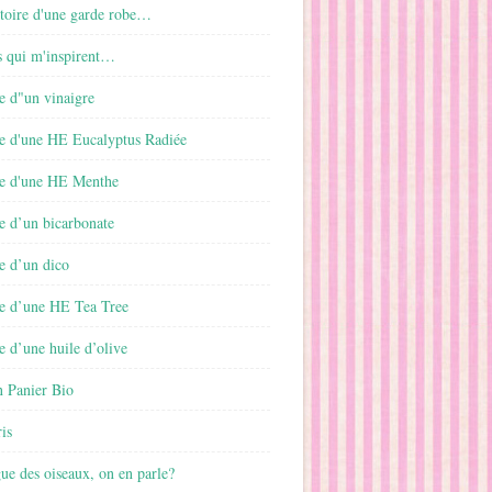
istoire d'une garde robe…
s qui m'inspirent…
e d"un vinaigre
e d'une HE Eucalyptus Radiée
e d'une HE Menthe
e d’un bicarbonate
e d’un dico
e d’une HE Tea Tree
 d’une huile d’olive
 Panier Bio
is
gue des oiseaux, on en parle?