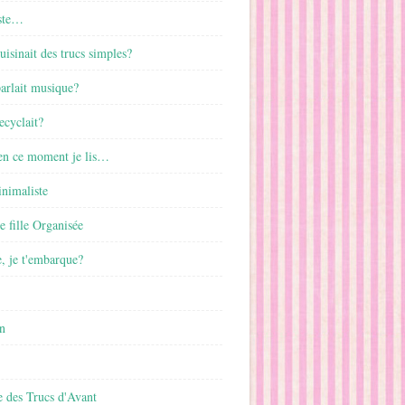
ste…
cuisinait des trucs simples?
parlait musique?
ecyclait?
 en ce moment je lis…
inimaliste
ne fille Organisée
, je t'embarque?
n
 des Trucs d'Avant