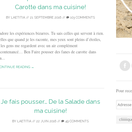
Carotte dans ma cuisine!
BY
LAETITIA
//
21 SEPTEMBRE 2016
//
103 COMMENTS
adore les expériences bizarres. Tu sais celles qui servent à rien.
lles que quand je les raconte, mes yeux sont pleins d’étoiles,
 les gens me regardent avec un air complément
contenancé… Ben Faire pousser des fanes de carotte dans
...
ONTINUE READING →
Pour rece
Je fais pousser… De la Salade dans
A
d
ma cuisine!
r
e
BY
LAETITIA
//
22 JUIN 2016
//
49 COMMENTS
s