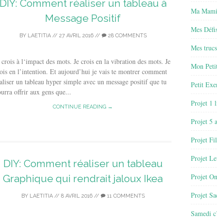
DIY: Comment réaliser un tableau à
Ma Mamie
Message Positif
Mes Défis
BY
LAETITIA
//
27 AVRIL 2016
//
28 COMMENTS
Mes trucs
 crois à l‘impact des mots. Je crois en la vibration des mots. Je
Mon Petit
ois en l’intention. Et aujourd’hui je vais te montrer comment
aliser un tableau hyper simple avec un message positif que tu
Petit Exe
urra offrir aux gens que...
Projet 1 
CONTINUE READING →
Projet 5 
Projet Fil
Projet Le
DIY: Comment réaliser un tableau
Projet O
Graphique qui rendrait jaloux Ikea
Projet Sa
BY
LAETITIA
//
8 AVRIL 2016
//
11 COMMENTS
Samedi c’