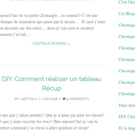
C'est l'h
Ces Blog
jourd’hui on va parler Zentangle…tu connais? C’est une
chnique de relaxation qui passe par le dessin… Et moi j’aime
Chroniqu
en dessiner sur des toiles… alors je vais tout te montrer
omment j’ai fait…
Chroniqu
CONTINUE READING →
Chroniqu
Chroniqu
Chroniqu
DIY: Comment réaliser un tableau
Chroniqu
Récup
Chronique
BY
LAETITIA
//
1 JUIN 2016
//
9 COMMENTS
Dans mon
 sais que j’adore peindre? Que je n’aime pas jeter les choses?
DIY Chér
 que j’aime recycler les trucs? Ben aujourd’hui je vais te
ntrer comment j’ai réussi à allier peinture et récup!
Et la lan