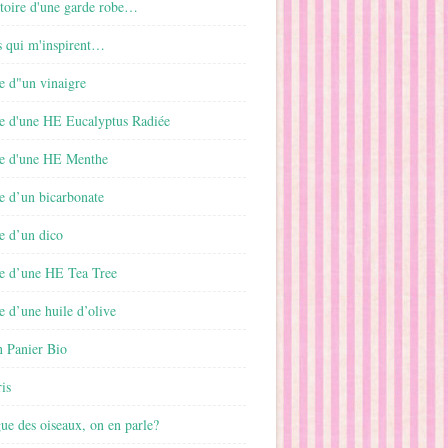
istoire d'une garde robe…
s qui m'inspirent…
e d"un vinaigre
e d'une HE Eucalyptus Radiée
e d'une HE Menthe
e d’un bicarbonate
e d’un dico
e d’une HE Tea Tree
 d’une huile d’olive
 Panier Bio
is
gue des oiseaux, on en parle?