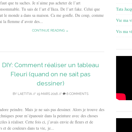
 faut que tu saches. Je n’aime pas acheter de l’art
nsommable. Tu sais de l’art d’Ikea. De l’art fake. Celui que
Tata Jacq
out le monde a dans sa maison. Ca me gonfle. Du coup, comme
Vie ma v
ai la flemme d’avoir des...
CONTINUE READING →
Vis ma v
DIY: Comment réaliser un tableau
Fleuri (quand on ne sait pas
dessiner)
BY
LAETITIA
//
19 MARS 2016
//
6 COMMENTS
adore peindre. Mais je ne sais pas dessiner. Alors je trouve des
chniques pour m’épanouir dans la peinture avec des choses
ciles à réaliser. Cette fois ci, j’avais envie de fleurs et de
s et de couleurs dans ta vie, je...