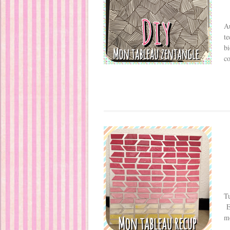
Au
te
bi
c
Tu
Et
mo