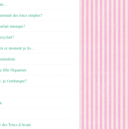
ste…
cuisinait des trucs simples?
parlait musique?
ecyclait?
 en ce moment je lis…
inimaliste
ne fille Organisée
, je t'embarque?
n
 des Trucs d'Avant