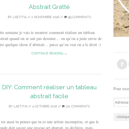
Abstrait Gratté
BY
LAETITIA
//
2 NOVEMBRE 2016
//
99 COMMENTS
tte semaine je vais te montrer comment réaliser un tableau
strait quand on se sait pas dessiner… ou qu’on a juste envie de
ire quelque chose d’abstrait… parce qu’en vrai on a le droit :)
CONTINUE READING →
DIY: Comment réaliser un tableau
Pour rece
abstrait facile
A
d
BY
LAETITIA
//
5 OCTOBRE 2016
//
101 COMMENTS
r
e
 toi aussi tu penses que tu es une artiste incomprise, et que le
s
nde doit savoir que niveau art abstrait, tu déchires, mais