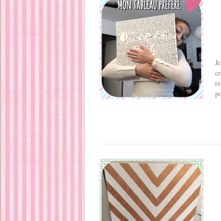
Je
cr
ré
po