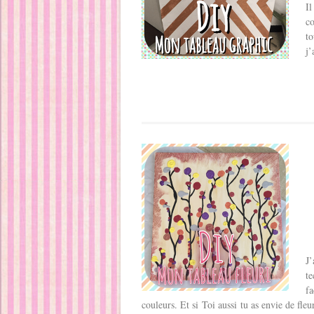
Il
co
t
j’
J’
te
fa
couleurs. Et si Toi aussi tu as envie de fleur