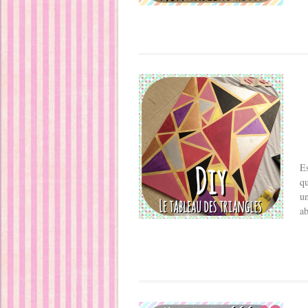
Es
qu
un
ab