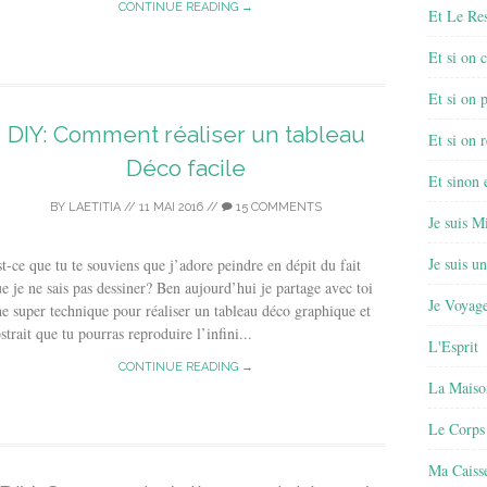
CONTINUE READING →
Et Le Re
Et si on 
Et si on 
DIY: Comment réaliser un tableau
Et si on r
Déco facile
Et sinon
BY
LAETITIA
//
11 MAI 2016
//
15 COMMENTS
Je suis M
Je suis u
t-ce que tu te souviens que j’adore peindre en dépit du fait
e je ne sais pas dessiner? Ben aujourd’hui je partage avec toi
Je Voyage
e super technique pour réaliser un tableau déco graphique et
strait que tu pourras reproduire l’infini...
L'Esprit
CONTINUE READING →
La Maiso
Le Corps
Ma Caisse