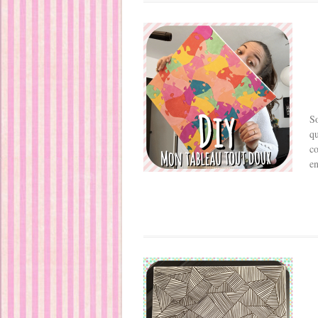
So
qu
co
en