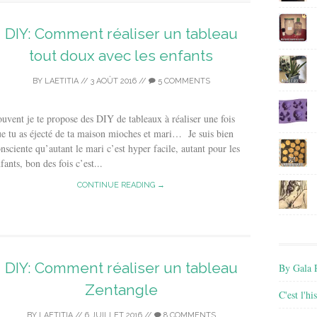
DIY: Comment réaliser un tableau
tout doux avec les enfants
BY
LAETITIA
//
3 AOÛT 2016
//
5 COMMENTS
uvent je te propose des DIY de tableaux à réaliser une fois
e tu as éjecté de ta maison mioches et mari… Je suis bien
nsciente qu’autant le mari c’est hyper facile, autant pour les
fants, bon des fois c’est...
CONTINUE READING →
DIY: Comment réaliser un tableau
By Gala P
Zentangle
C'est l'h
BY
LAETITIA
//
6 JUILLET 2016
//
8 COMMENTS