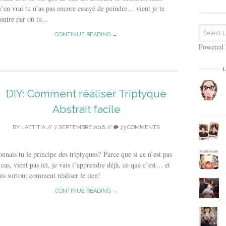
s
’en vrai tu n’as pas encore essayé de peindre… vient je te
e
ntre par où tu...
E
m
CONTINUE READING →
a
Powered
i
l
DIY: Comment réaliser Triptyque
Abstrait facile
BY
LAETITIA
//
7 SEPTEMBRE 2016
//
73 COMMENTS
nnais tu le principe des triptyques? Parce que si ce n’est pas
 cas, vient pas ici, je vais t’apprendre déjà, ce que c’est… et
is surtout comment réaliser le tien!
CONTINUE READING →