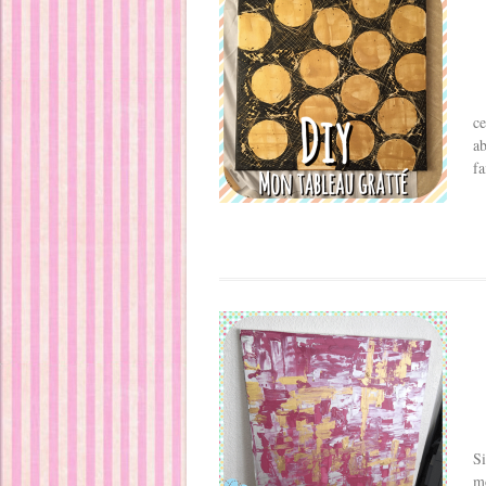
ce
ab
fa
Si
mo