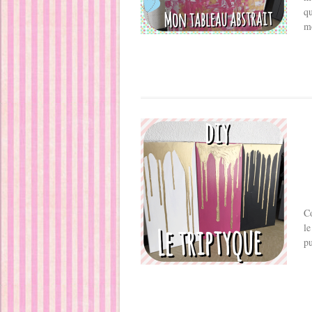
qu
mo
Co
le
pu