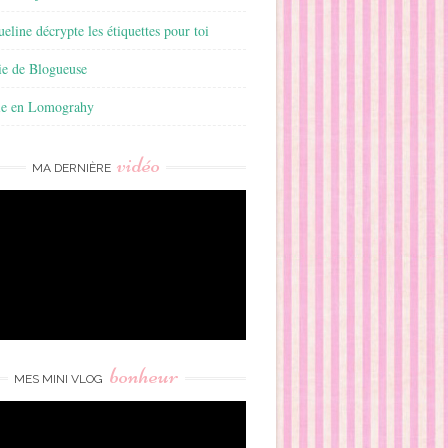
ueline décrypte les étiquettes pour toi
ie de Blogueuse
ie en Lomograhy
vidéo
MA DERNIÈRE
bonheur
MES MINI VLOG