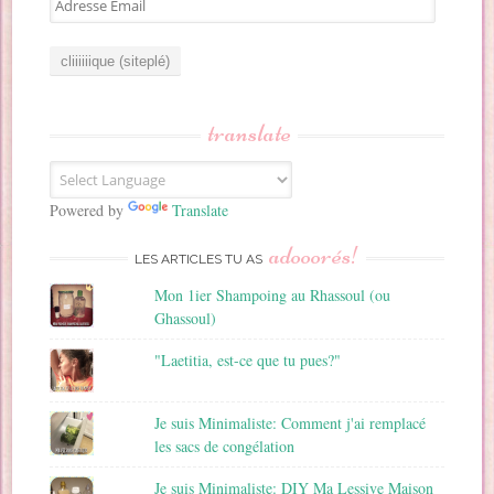
d
r
e
s
s
translate
e
E
m
a
Powered by
Translate
i
adooorés!
l
LES ARTICLES TU AS
Mon 1ier Shampoing au Rhassoul (ou
Ghassoul)
"Laetitia, est-ce que tu pues?"
Je suis Minimaliste: Comment j'ai remplacé
les sacs de congélation
Je suis Minimaliste: DIY Ma Lessive Maison