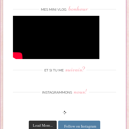
bonheur
MES MINI VLOG
suivais?
ET SI TU ME
nous!
INSTAGRAMMONS
Load More...
Follow on Instagram