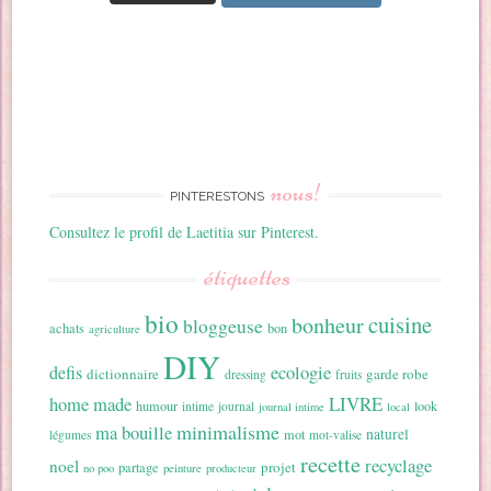
nous!
PINTERESTONS
Consultez le profil de Laetitia sur Pinterest.
étiquettes
bio
cuisine
bonheur
bloggeuse
achats
bon
agriculture
DIY
ecologie
defis
dictionnaire
garde robe
dressing
fruits
home made
LIVRE
humour
look
intime
journal
journal intime
local
minimalisme
ma bouille
naturel
mot
légumes
mot-valise
recette
recyclage
noel
projet
partage
no poo
peinture
producteur