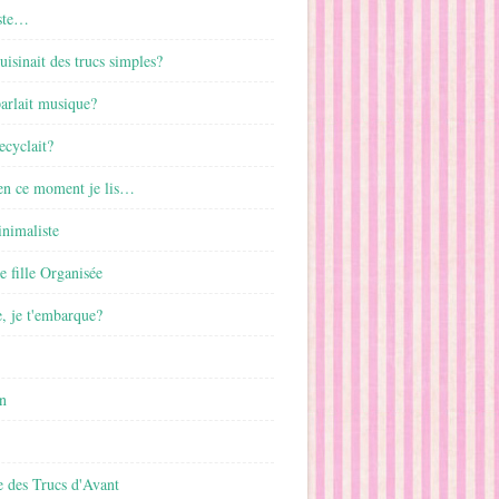
ste…
cuisinait des trucs simples?
parlait musique?
ecyclait?
 en ce moment je lis…
inimaliste
ne fille Organisée
, je t'embarque?
n
 des Trucs d'Avant