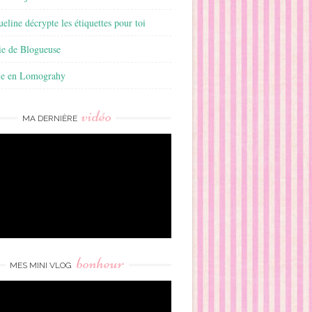
ueline décrypte les étiquettes pour toi
ie de Blogueuse
ie en Lomograhy
vidéo
MA DERNIÈRE
bonheur
MES MINI VLOG