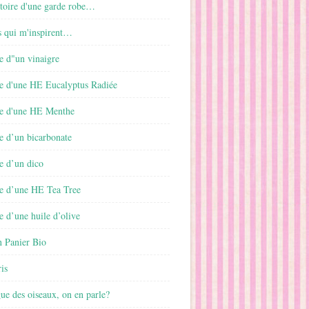
istoire d'une garde robe…
s qui m'inspirent…
e d"un vinaigre
e d'une HE Eucalyptus Radiée
e d'une HE Menthe
e d’un bicarbonate
e d’un dico
e d’une HE Tea Tree
 d’une huile d’olive
 Panier Bio
is
gue des oiseaux, on en parle?