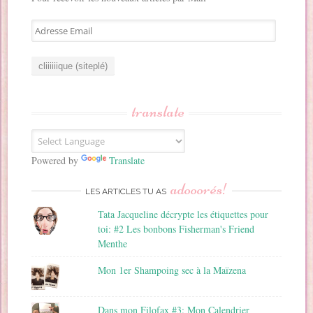
A
d
r
e
s
s
translate
e
E
m
a
Powered by
Translate
i
adooorés!
l
LES ARTICLES TU AS
Tata Jacqueline décrypte les étiquettes pour
toi: #2 Les bonbons Fisherman's Friend
Menthe
Mon 1er Shampoing sec à la Maïzena
Dans mon Filofax #3: Mon Calendrier