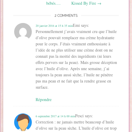
e
l
l
l
v
u
bébés….
Kissed By Fire
→
l
l
l
e
e
v
l
e
e
f
l
e
e
f
f
e
l
l
2 COMMENTS
f
e
e
n
e
l
e
n
n
ê
f
e
n
ê
ê
t
e
f
Emi
says:
20 janvier 2016 at 15 h 35 min
ê
t
t
r
n
e
t
r
r
e
ê
n
Personnellement j’avais vraiment cru que l’huile
r
e
e
)
t
ê
e
)
)
r
d’olive pouvait remplacer ma crème hydratante
t
)
e
r
pour le corps. J’étais vraiment enthousiaste à
)
e
)
l’idée de ne plus utiliser une crème dont on ne
connait pas la moitié des ingrédients (ni leurs
effets pervers sur la peau). Mais grosse déception
avec l’huile d’olive. Après une semaine, j’ai
toujours la peau aussi sèche, l’huile ne pénètre
pas ma peau et ne fait que la rendre grasse en
surface.
Répondre
Pesci
says:
6 septembre 2017 at 14 h 00 min
Correction : ne jamais mettre beaucoup d’huile
d’olive sur la peau sèche. L’huile d’olive est trop