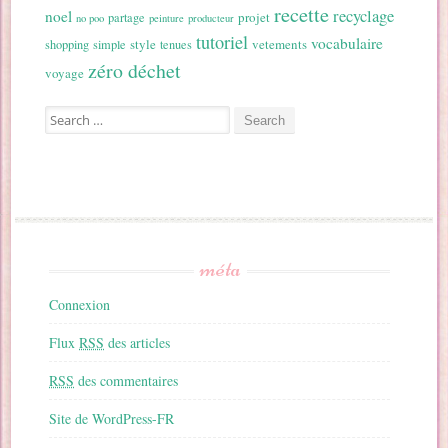
recette
recyclage
noel
projet
partage
no poo
peinture
producteur
tutoriel
vocabulaire
style
vetements
shopping
simple
tenues
zéro déchet
voyage
Search for:
méta
Connexion
Flux
RSS
des articles
RSS
des commentaires
Site de WordPress-FR