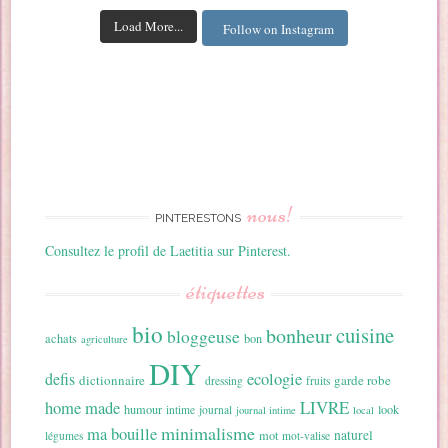
Load More...
Follow on Instagram
nous!
PINTERESTONS
Consultez le profil de Laetitia sur Pinterest.
étiquettes
bio
cuisine
bonheur
bloggeuse
achats
bon
agriculture
DIY
ecologie
defis
dictionnaire
garde robe
dressing
fruits
home made
LIVRE
humour
look
intime
journal
journal intime
local
minimalisme
ma bouille
naturel
mot
légumes
mot-valise