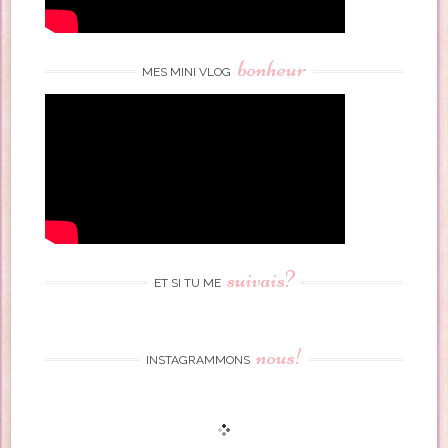
bonheur
MES MINI VLOG
suivais?
ET SI TU ME
nous!
INSTAGRAMMONS