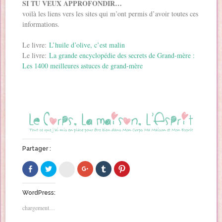
SI TU VEUX APPROFONDIR…
voilà les liens vers les sites qui m’ont permis d’avoir toutes ces
informations.
Le livre:
L’huile d’olive, c’est malin
Le livre:
La grande encyclopédie des secrets de Grand-mère :
Les 1400 meilleures astuces de grand-mère
Partager :
C
C
C
C
C
C
l
l
l
l
l
l
i
i
i
i
i
i
q
q
q
q
q
q
u
u
u
u
u
u
WordPress:
e
e
e
e
e
e
z
z
z
r
z
z
chargement…
p
p
p
p
p
p
o
o
o
o
o
o
u
u
u
u
u
u