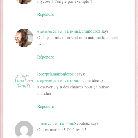
mycose à l’ongle par exemple ?
Répondre
Luminouroz
says:
6 septembre 2014 at 17 h 10 min
Oula ça a mis mon vrai nom automatiquement -
_-
Répondre
lecorpslamaisonlesprit
says:
aucune idée :)
6 septembre 2014 at 17 h 12 min
à essayer , y’a des chances pour ça puisse
marcher
Répondre
Nebuleuz
says:
14 mars 2019 at 11 h 47 min
Oui ça marche ! Déjà testé !