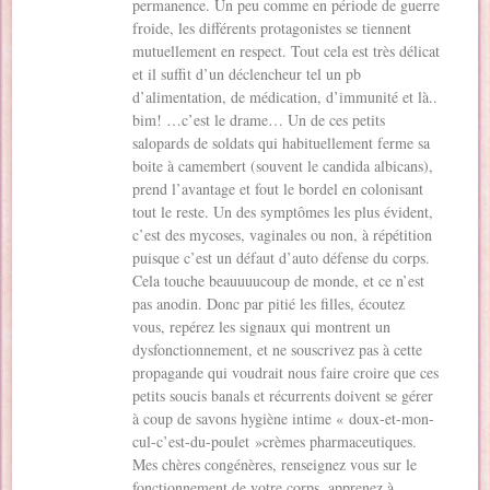
permanence. Un peu comme en période de guerre
froide, les différents protagonistes se tiennent
mutuellement en respect. Tout cela est très délicat
et il suffit d’un déclencheur tel un pb
d’alimentation, de médication, d’immunité et là..
bim! …c’est le drame… Un de ces petits
salopards de soldats qui habituellement ferme sa
boite à camembert (souvent le candida albicans),
prend l’avantage et fout le bordel en colonisant
tout le reste. Un des symptômes les plus évident,
c’est des mycoses, vaginales ou non, à répétition
puisque c’est un défaut d’auto défense du corps.
Cela touche beauuuucoup de monde, et ce n’est
pas anodin. Donc par pitié les filles, écoutez
vous, repérez les signaux qui montrent un
dysfonctionnement, et ne souscrivez pas à cette
propagande qui voudrait nous faire croire que ces
petits soucis banals et récurrents doivent se gérer
à coup de savons hygiène intime « doux-et-mon-
cul-c’est-du-poulet »crèmes pharmaceutiques.
Mes chères congénères, renseignez vous sur le
fonctionnement de votre corps, apprenez à