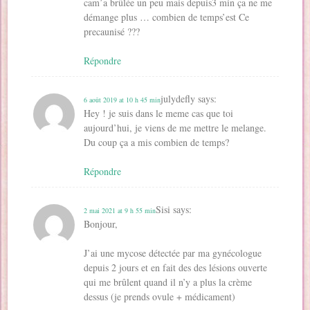
cam’a brûlée un peu mais depuis3 min ça ne me
démange plus … combien de temps’est Ce
precaunisé ???
Répondre
julydefly
says:
6 août 2019 at 10 h 45 min
Hey ! je suis dans le meme cas que toi
aujourd’hui, je viens de me mettre le melange.
Du coup ça a mis combien de temps?
Répondre
Sisi
says:
2 mai 2021 at 9 h 55 min
Bonjour,
J’ai une mycose détectée par ma gynécologue
depuis 2 jours et en fait des des lésions ouverte
qui me brûlent quand il n’y a plus la crème
dessus (je prends ovule + médicament)