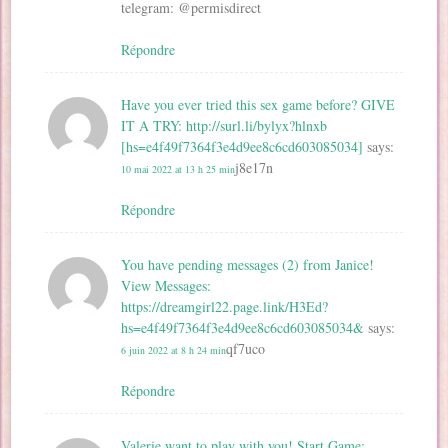
telegram: @permisdirect
Répondre
Have you ever tried this sex game before? GIVE
IT A TRY: http://surl.li/bylyx?hlnxb
[hs=e4f49f7364f3e4d9ee8c6cd603085034]
says:
j8e17n
10 mai 2022 at 13 h 25 min
Répondre
You have pending messages (2) from Janice!
View Messages:
https://dreamgirl22.page.link/H3Ed?
hs=e4f49f7364f3e4d9ee8c6cd603085034&
says:
qf7uco
6 juin 2022 at 8 h 24 min
Répondre
Valerie want to play with you! Start Game: