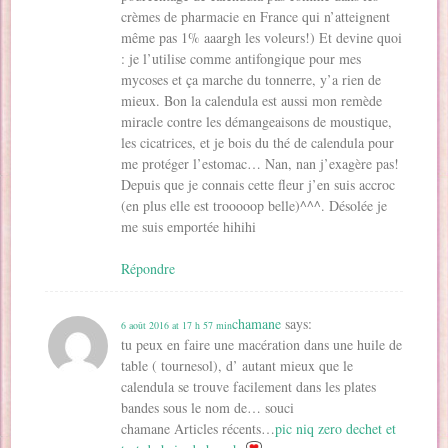
crèmes de pharmacie en France qui n’atteignent
même pas 1% aaargh les voleurs!) Et devine quoi
: je l’utilise comme antifongique pour mes
mycoses et ça marche du tonnerre, y’a rien de
mieux. Bon la calendula est aussi mon remède
miracle contre les démangeaisons de moustique,
les cicatrices, et je bois du thé de calendula pour
me protéger l’estomac… Nan, nan j’exagère pas!
Depuis que je connais cette fleur j’en suis accroc
(en plus elle est trooooop belle)^^^. Désolée je
me suis emportée hihihi
Répondre
chamane
says:
6 août 2016 at 17 h 57 min
tu peux en faire une macération dans une huile de
table ( tournesol), d’ autant mieux que le
calendula se trouve facilement dans les plates
bandes sous le nom de… souci
chamane Articles récents…
pic niq zero dechet et