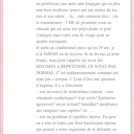
lui préfèrerais une autre anti-fongique qui en plus
sent bien meilleure (parce que me mettre du tea
tree et son odeur… là… euh comment dire…vla
le traumatisme) : l’HE de geranium rosat ou
odorant qui est aussi très polyvalente et peut
s’intégrer dans votre soin de visage pour sa
qualité astringente.
Je parle au conditionnel parce qu’en 29 ans, je
n’ai JAMAIS eu de mycose. Je ne dis pas ça pour
frimer, mais pour rappeler qu’avoir des
MYCOSES A REPETITION, CE N’EST PAS
NORMAL. C’est malheureusement commun oui,
mais pas « normal »! Loin d’être une question
d’hygiène, il y a clairement
– soit un soucis de maltraitance externe : sous
vêtements synthétiques? trop serrés? Épilations
agressives? savon irritant? humidité? intolérance
aux tampons? aux capotes? etc ….
– soit un problème d’équilibre interne: En gros
on a tous et toutes une flore bactérienne interne
qui permet à notre organisme de se défendre en