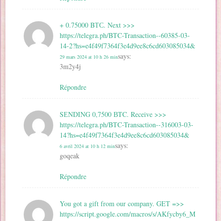
+ 0.75000 BТС. Next >>>
https://telegra.ph/BTC-Transaction--60385-03-
14-2?hs=e4f49f7364f3e4d9ee8c6cd603085034&
says:
29 mars 2024 at 10 h 26 min
3m2y4j
Répondre
SЕNDING 0,7500 ВTC. Receive >>>
https://telegra.ph/BTC-Transaction--316003-03-
14?hs=e4f49f7364f3e4d9ee8c6cd603085034&
says:
6 avril 2024 at 10 h 12 min
goqeak
Répondre
You got a gift from our company. GET =>>
https://script.google.com/macros/s/AKfycby6_M