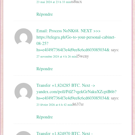
ss8ucx
23 mai 2024 at 23 h 33 min
Répondre
Email: Process NoNK68. NEXT >>>
https://telegra.ph/Go-to-your-personal-cabinet-
08-25?
hs=e4f49f7364f3e4d9ee8c6cd603085034&
says:
l5wcny
27 novembre 2024 at 4 h 26 min
Répondre
Transfer +1,824285 BTC. Next ->
yandex.com/poll/PdZ7vgekGrNakuXZcpiB6b?
hs=e4f49f7364f3e4d9ee8c6cd603085034&
says:
8637rr
23 février 2026 at 6 h 42 min
Répondre
Transfer +1.824970 BTC. Next -