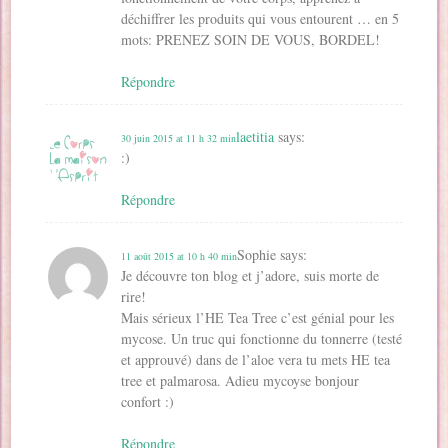
déchiffrer les produits qui vous entourent … en 5
mots: PRENEZ SOIN DE VOUS, BORDEL!
Répondre
laetitia
says:
30 juin 2015 at 11 h 32 min
:)
Répondre
Sophie
says:
11 août 2015 at 10 h 40 min
Je découvre ton blog et j’adore, suis morte de
rire!
Mais sérieux l’HE Tea Tree c’est génial pour les
mycose. Un truc qui fonctionne du tonnerre (testé
et approuvé) dans de l’aloe vera tu mets HE tea
tree et palmarosa. Adieu mycoyse bonjour
confort :)
Répondre