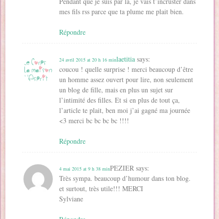
Pendant que je suis par là, je vais t’incruster dans
mes fils rss parce que ta plume me plait bien.
Répondre
laetitia
says:
24 avril 2015 at 20 h 16 min
coucou ! quelle surprise ! merci beaucoup d’être
un homme assez ouvert pour lire, non seulement
un blog de fille, mais en plus un sujet sur
l’intimité des filles. Et si en plus de tout ça,
l’article te plait, ben moi j’ai gagné ma journée
<3 merci bc bc bc bc !!!!
Répondre
PEZIER
says:
4 mai 2015 at 9 h 38 min
Très sympa. beaucoup d’humour dans ton blog.
et surtout, très utile!!! MERCI
Sylviane