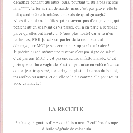
démange
pendant quelques jours, pourtant tu lui à pas cherché
la m****, tu lui as rien demandé, mais c’est pas grave, elle te
de quoi ça sagit?
fait quand même la misère… tu vois
ne savent pas
Alors il y a pleins de filles qui
d’où ça vient, qui
pensent qu’en se lavant ça va passer, qui n’en parle à personne
honte
parce qu’elles ont
… N’aies plus honte! car si tu n’en
MOI je vais en parler
parles pas,
de ta mounette qui
stopper le calvaire
démange, car MOI je sais comment
!
Je précise quand même: une mycose c’est pas signe de saleté,
c’est pas une MST, c’est pas une schtroumfette malade. C’est
flore vaginale,
mise en colère
juste que ta
s’est un peu
à cause
de ton jean trop serré, ton string en plastic, le stress du boulot,
tes antibio ou autres, et qu’elle te le dit comme elle peut (et tu
vois, ça marche!)
LA RECETTE
*mélange 3 gouttes d’HE de thé trea avec 2 cuillères à soupe
d’huile végétale de calendula