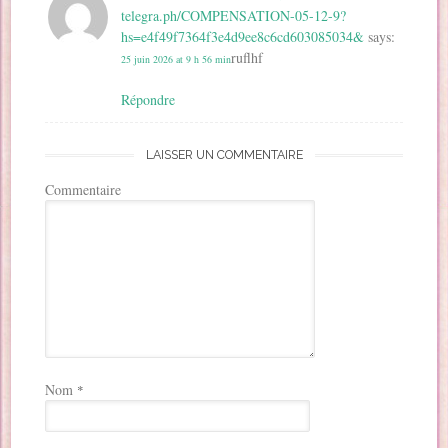
telegra.ph/COMPENSATION-05-12-9?
hs=e4f49f7364f3e4d9ee8c6cd603085034&
says:
ruflhf
25 juin 2026 at 9 h 56 min
Répondre
LAISSER UN COMMENTAIRE
Commentaire
Nom
*