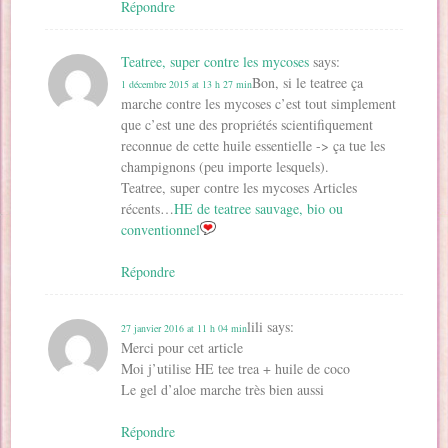
Répondre
Teatree, super contre les mycoses
says:
Bon, si le teatree ça
1 décembre 2015 at 13 h 27 min
marche contre les mycoses c’est tout simplement
que c’est une des propriétés scientifiquement
reconnue de cette huile essentielle -> ça tue les
champignons (peu importe lesquels).
Teatree, super contre les mycoses Articles
récents…
HE de teatree sauvage, bio ou
conventionnel
Répondre
lili
says:
27 janvier 2016 at 11 h 04 min
Merci pour cet article
Moi j’utilise HE tee trea + huile de coco
Le gel d’aloe marche très bien aussi
Répondre