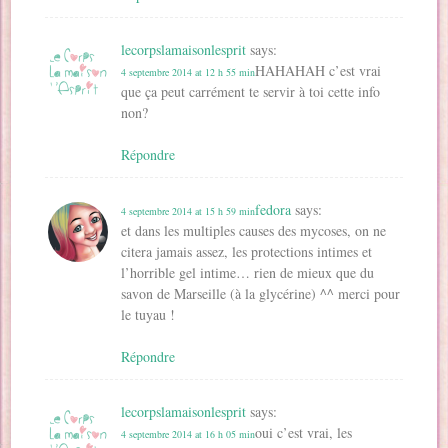
lecorpslamaisonlesprit
says:
HAHAHAH c’est vrai
4 septembre 2014 at 12 h 55 min
que ça peut carrément te servir à toi cette info
non?
Répondre
fedora
says:
4 septembre 2014 at 15 h 59 min
et dans les multiples causes des mycoses, on ne
citera jamais assez, les protections intimes et
l’horrible gel intime… rien de mieux que du
savon de Marseille (à la glycérine) ^^ merci pour
le tuyau !
Répondre
lecorpslamaisonlesprit
says:
oui c’est vrai, les
4 septembre 2014 at 16 h 05 min