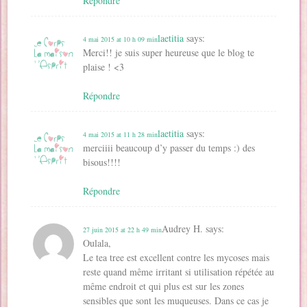
Répondre
laetitia
says:
4 mai 2015 at 10 h 09 min
Merci!! je suis super heureuse que le blog te
plaise ! <3
Répondre
laetitia
says:
4 mai 2015 at 11 h 28 min
merciiii beaucoup d’y passer du temps :) des
bisous!!!!
Répondre
Audrey H.
says:
27 juin 2015 at 22 h 49 min
Oulala,
Le tea tree est excellent contre les mycoses mais
reste quand même irritant si utilisation répétée au
même endroit et qui plus est sur les zones
sensibles que sont les muqueuses. Dans ce cas je