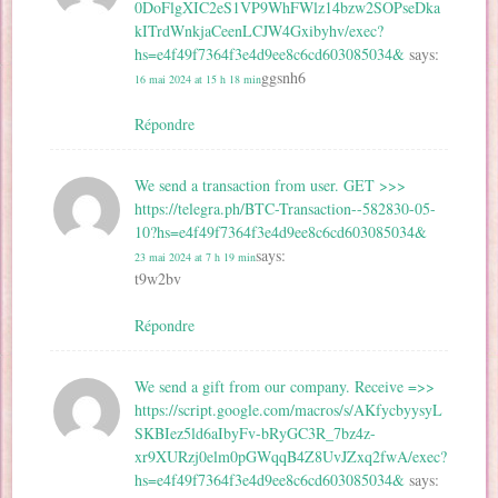
0DoFlgXIC2eS1VP9WhFWlz14bzw2SOPseDka
kITrdWnkjaCeenLCJW4Gxibyhv/exec?
hs=e4f49f7364f3e4d9ee8c6cd603085034&
says:
ggsnh6
16 mai 2024 at 15 h 18 min
Répondre
We send a transaction from user. GET >>>
https://telegra.ph/BTC-Transaction--582830-05-
10?hs=e4f49f7364f3e4d9ee8c6cd603085034&
says:
23 mai 2024 at 7 h 19 min
t9w2bv
Répondre
We send a gift from our company. Receive =>>
https://script.google.com/macros/s/AKfycbyysyL
SKBIez5ld6aIbyFv-bRyGC3R_7bz4z-
xr9XURzj0elm0pGWqqB4Z8UvJZxq2fwA/exec?
hs=e4f49f7364f3e4d9ee8c6cd603085034&
says: