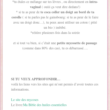
intra-
*tu étales ce mélange sur tes lèvres , ou directement en
vaginal
( ouiii ça veut dire dedans!)
te coca coller un doigt au bord de ta
* si tu as peur de
corolle
( si tu parles pas le gainsbourg: si tu as peur de le faire
avec un doigt donc…), tu peux aussi utiliser un coton ( pitié
un bio ) imbibé.
*réitère plusieurs fois dans la soirée
petite mycosette de passage
et si tout va bien, si c’était une
(comme dans 80% des cas), tu es débarrassé….
SI TU VEUX APPROFONDIR…
voilà les liens vers les sites qui m’ont permis d’avoir toutes ces
informations.
Le site des mycoses
Le livre:
Ma Bible des huiles essentielles