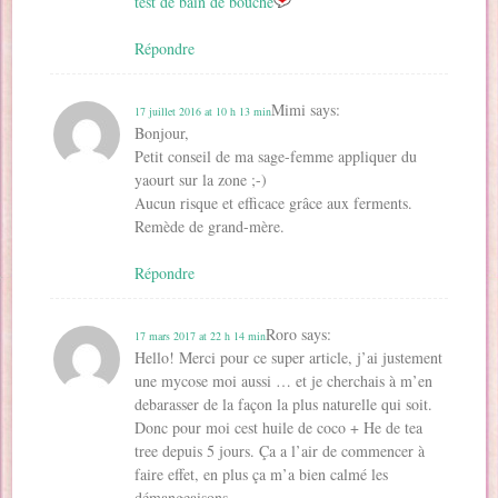
test de bain de bouche
Répondre
Mimi
says:
17 juillet 2016 at 10 h 13 min
Bonjour,
Petit conseil de ma sage-femme appliquer du
yaourt sur la zone ;-)
Aucun risque et efficace grâce aux ferments.
Remède de grand-mère.
Répondre
Roro
says:
17 mars 2017 at 22 h 14 min
Hello! Merci pour ce super article, j’ai justement
une mycose moi aussi … et je cherchais à m’en
debarasser de la façon la plus naturelle qui soit.
Donc pour moi cest huile de coco + He de tea
tree depuis 5 jours. Ça a l’air de commencer à
faire effet, en plus ça m’a bien calmé les
démangeaisons.