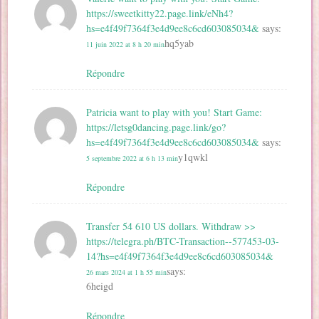
https://sweetkitty22.page.link/eNh4?
hs=e4f49f7364f3e4d9ee8c6cd603085034&
says:
hq5yab
11 juin 2022 at 8 h 20 min
Répondre
Patricia want to play with you! Start Game:
https://letsg0dancing.page.link/go?
hs=e4f49f7364f3e4d9ee8c6cd603085034&
says:
y1qwkl
5 septembre 2022 at 6 h 13 min
Répondre
Transfer 54 610 US dollars. Withdrаw >>
https://telegra.ph/BTC-Transaction--577453-03-
14?hs=e4f49f7364f3e4d9ee8c6cd603085034&
says:
26 mars 2024 at 1 h 55 min
6heigd
Répondre