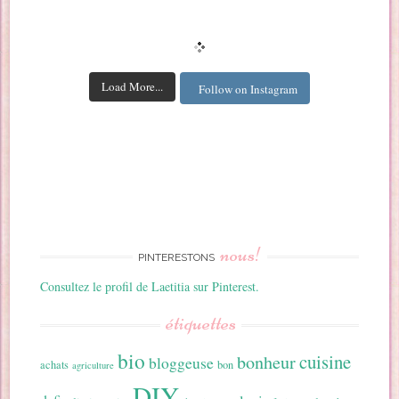
Load More...
Follow on Instagram
nous!
PINTERESTONS
Consultez le profil de Laetitia sur Pinterest.
étiquettes
bio
cuisine
bonheur
bloggeuse
achats
bon
agriculture
DIY