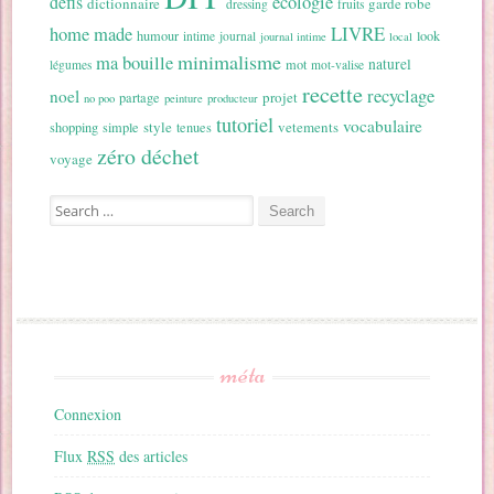
ecologie
defis
dictionnaire
garde robe
dressing
fruits
home made
LIVRE
humour
look
intime
journal
journal intime
local
minimalisme
ma bouille
naturel
mot
légumes
mot-valise
recette
recyclage
noel
projet
partage
no poo
peinture
producteur
tutoriel
vocabulaire
style
vetements
shopping
simple
tenues
zéro déchet
voyage
Search for:
méta
Connexion
Flux
RSS
des articles