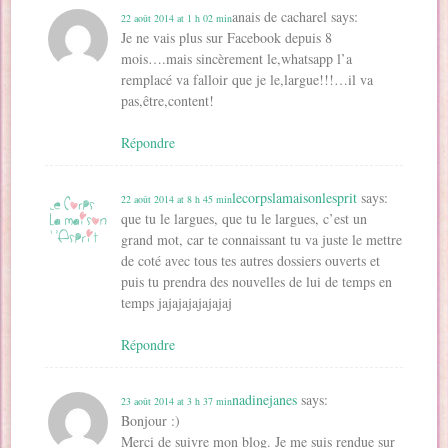
anais de cacharel
says:
22 août 2014 at 1 h 02 min
Je ne vais plus sur Facebook depuis 8
mois….mais sincèrement le,whatsapp l’a
remplacé va falloir que je le,largue!!!…il va
pas,être,content!
Répondre
lecorpslamaisonlesprit
says:
22 août 2014 at 8 h 45 min
que tu le largues, que tu le largues, c’est un
grand mot, car te connaissant tu va juste le mettre
de coté avec tous tes autres dossiers ouverts et
puis tu prendra des nouvelles de lui de temps en
temps jajajajajajajaj
Répondre
nadinejanes
says:
23 août 2014 at 3 h 37 min
Bonjour :)
Merci de suivre mon blog. Je me suis rendue sur