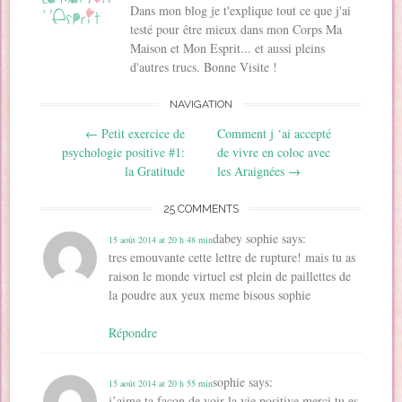
u
v
v
r
o
(
Dans mon blog je t'explique tout ce que j'ai
v
r
r
e
u
o
r
e
e
d
v
u
testé pour être mieux dans mon Corps Ma
e
d
d
a
r
v
d
a
a
n
e
r
Maison et Mon Esprit... et aussi pleins
a
n
n
s
d
e
d'autres trucs. Bonne Visite !
n
s
s
u
a
d
s
u
u
n
n
a
u
n
n
e
s
n
n
e
e
n
u
s
NAVIGATION
e
n
n
o
n
u
n
o
o
u
e
n
Post navigation
o
u
u
v
n
e
←
Petit exercice de
Comment j ‘ai accepté
u
v
v
e
o
n
psychologie positive #1:
de vivre en coloc avec
v
e
e
l
u
o
e
l
l
l
v
u
la Gratitude
les Araignées
→
l
l
l
e
e
v
l
e
e
f
l
e
e
f
f
e
l
l
f
e
e
n
e
l
25 COMMENTS
e
n
n
ê
f
e
n
ê
ê
t
e
f
dabey sophie
says:
ê
t
t
r
n
e
15 août 2014 at 20 h 48 min
t
r
r
e
ê
n
tres emouvante cette lettre de rupture! mais tu as
r
e
e
)
t
ê
e
)
)
r
t
raison le monde virtuel est plein de paillettes de
)
e
r
)
e
la poudre aux yeux meme bisous sophie
)
Répondre
sophie
says:
15 août 2014 at 20 h 55 min
j’aime ta façon de voir la vie positive merci tu es