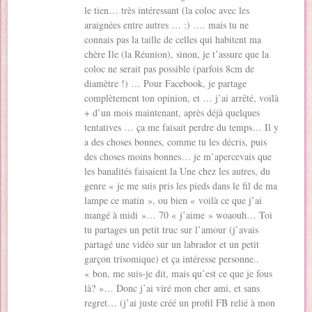
le tien… très intéressant (la coloc avec les
araignées entre autres … :) …. mais tu ne
connais pas la taille de celles qui habitent ma
chère Ile (la Réunion), sinon, je t’assure que la
coloc ne serait pas possible (parfois 8cm de
diamètre !) … Pour Facebook, je partage
complètement ton opinion, et … j’ai arrêté, voilà
+ d’un mois maintenant, après déjà quelques
tentatives … ça me faisait perdre du temps… Il y
a des choses bonnes, comme tu les décris, puis
des choses moins bonnes… je m’apercevais que
les banalités faisaient la Une chez les autres, du
genre « je me suis pris les pieds dans le fil de ma
lampe ce matin », ou bien « voilà ce que j’ai
mangé à midi »… 70 « j’aime » woaouh… Toi
tu partages un petit truc sur l’amour (j’avais
partagé une vidéo sur un labrador et un petit
garçon trisomique) et ça intéresse personne..
« bon, me suis-je dit, mais qu’est ce que je fous
là? »… Donc j’ai viré mon cher ami, et sans
regret… (j’ai juste créé un profil FB relié à mon