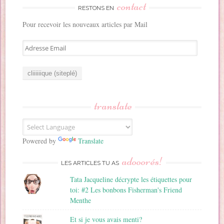
contact
RESTONS EN
Pour recevoir les nouveaux articles par Mail
A
d
r
e
s
s
translate
e
E
m
a
Powered by
Translate
i
adooorés!
l
LES ARTICLES TU AS
Tata Jacqueline décrypte les étiquettes pour
toi: #2 Les bonbons Fisherman's Friend
Menthe
Et si je vous avais menti?