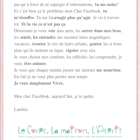
tu me noies
pas qu’à force de m’asperger d’informations,
?
tu
Et c’est bien ça le problème mon Cher Facebook,
m’étouffes
réagir plus qu’agir
. Tu me fais
. Je vis à travers
Et la vie ce n’est pas ça
toi.
.
voir
serrer dans mes bras
Désormais je veux
mes amis, les
,
sentir, les entendre
les
me raconter leurs magnifiques
écouter
gouter
vacances,
le rire de leurs enfants,
les si bons
rigoler
plats qu’ils mettent en ligne,
avec eux.
Je veux choisir mes combats, les réfléchir, les comprendre, je
être animée
veux
.
me nourrisse
Je veux que chaque minute passée sur internet
.
En fait je ne veux plus perdre mon temps.
Je veux simplement Vivre.
Mon cher Facebbok, aujourd’hui, je te quitte.
Laetitia