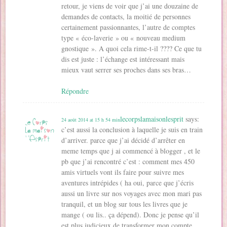
retour, je viens de voir que j’ai une douzaine de
demandes de contacts, la moitié de personnes
certainement passionnantes, l’autre de comptes
type « éco-laverie » ou « nouveau medium
gnostique ». A quoi cela rime-t-il ???? Ce que tu
dis est juste : l’échange est intéressant mais
mieux vaut serrer ses proches dans ses bras…
Répondre
lecorpslamaisonlesprit
says:
24 août 2014 at 15 h 54 min
c’est aussi la conclusion à laquelle je suis en train
d’arriver. parce que j’ai décidé d’arrêter en
meme temps que j ai commencé à blogger , et le
pb que j’ai rencontré c’est : comment mes 450
amis virtuels vont ils faire pour suivre mes
aventures intrépides ( ha oui, parce que j’écris
aussi un livre sur nos voyages avec mon mari pas
tranquil, et un blog sur tous les livres que je
mange ( ou lis.. ça dépend). Donc je pense qu’il
est plus judicieux de transformer mon compte