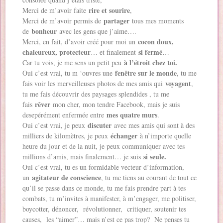
rire et sourire
Merci de m’avoir faite
,
partager
Merci de m’avoir permis de
tous mes moments
bonheur
de
avec les gens que j’aime….
cocon doux,
Merci, en fait, d’avoir créé pour moi un
chaleureux, protecteur
si fermé
… et finalement
…
à l’étroit chez toi.
Car tu vois, je me sens un petit peu
fenêtre sur le monde
Oui c’est vrai, tu m ‘ouvres une
, tu me
voyagent
fais voir les merveilleuses photos de mes amis qui
,
tu me fais découvrir des paysages splendides , tu me
rêver
fais
mon cher, mon tendre Facebook, mais je suis
mes quatre murs
desepérément enfermée entre
.
discuter
Oui c’est vrai, je peux
avec mes amis qui sont à des
échanger
milliers de kilomètres, je peux
à n’importe quelle
heure du jour et de la nuit, je peux communiquer avec tes
si seule.
millions d’amis, mais finalement… je suis
Oui c’est vrai, tu es un formidable vecteur d’information,
agitateur de conscience
un
, tu me tiens au courant de tout ce
qu’il se passe dans ce monde, tu me fais prendre part à tes
combats, tu m’invites à manifester, à m’engager, me politiser,
boycotter, dénoncer, révolutionner, critiquer, soutenir tes
causes, les “aimer”… mais n’est ce pas trop? Ne penses tu