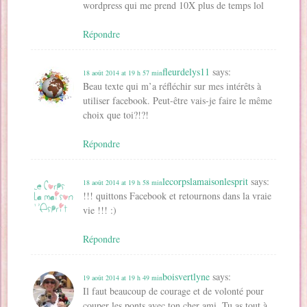
wordpress qui me prend 10X plus de temps lol
Répondre
fleurdelys11
says:
18 août 2014 at 19 h 57 min
Beau texte qui m’a réfléchir sur mes intérêts à
utiliser facebook. Peut-être vais-je faire le même
choix que toi?!?!
Répondre
lecorpslamaisonlesprit
says:
18 août 2014 at 19 h 58 min
!!! quittons Facebook et retournons dans la vraie
vie !!! :)
Répondre
boisvertlyne
says:
19 août 2014 at 19 h 49 min
Il faut beaucoup de courage et de volonté pour
couper les ponts avec ton cher ami. Tu as tout à