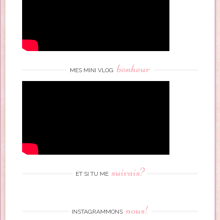
bonheur
MES MINI VLOG
suivais?
ET SI TU ME
nous!
INSTAGRAMMONS