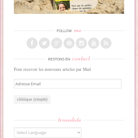
me
FOLLOW
contact
RESTONS EN
Pour recevoir les nouveaux articles par Mail
A
d
r
e
s
s
translate
e
E
m