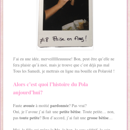
J’ai eu une idée, merveillllleuuuuse! Bon, peut être qu’elle ne
fera plaisir qu’à moi, mais je trouve que c’est déjà pas mal
Tous les Samedi, je mettrais en ligne ma bouille en Polaroïd !
Alors c’est quoi l’histoire du Pola
aujourd’hui?
avouée
pardonnée
Faute
à moitié
? Pas vrai?
petite bêtise
Oui, je l’avoue j’ai fait une
. Toute petite… non,
toute petite
grosse bêtise
pas
? Bon d’accord, j’ai fait une
…
bio
Moi, la fille qui prône le
, le bon, le sans additif, le sain….