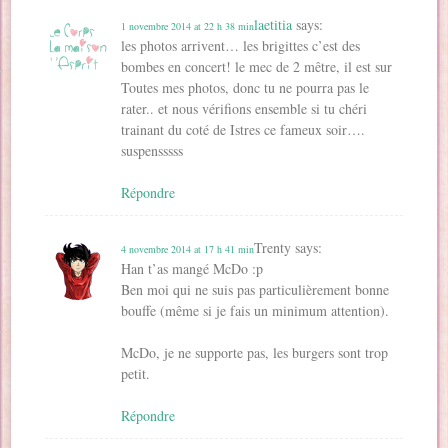
laetitia
says:
1 novembre 2014 at 22 h 38 min
les photos arrivent… les brigittes c’est des
bombes en concert! le mec de 2 mêtre, il est sur
Toutes mes photos, donc tu ne pourra pas le
rater.. et nous vérifions ensemble si tu chéri
trainant du coté de Istres ce fameux soir….
suspensssss
Répondre
Trenty
says:
4 novembre 2014 at 17 h 41 min
Han t’as mangé McDo :p
Ben moi qui ne suis pas particulièrement bonne
bouffe (même si je fais un minimum attention).
McDo, je ne supporte pas, les burgers sont trop
petit.
Répondre