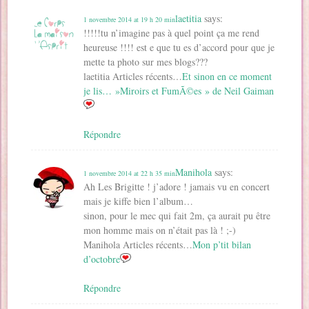
laetitia
says:
1 novembre 2014 at 19 h 20 min
!!!!!tu n’imagine pas à quel point ça me rend
heureuse !!!! est e que tu es d’accord pour que je
mette ta photo sur mes blogs???
laetitia Articles récents…
Et sinon en ce moment
je lis… »Miroirs et FumÃ©es » de Neil Gaiman
Répondre
Manihola
says:
1 novembre 2014 at 22 h 35 min
Ah Les Brigitte ! j’adore ! jamais vu en concert
mais je kiffe bien l’album…
sinon, pour le mec qui fait 2m, ça aurait pu être
mon homme mais on n’était pas là ! ;-)
Manihola Articles récents…
Mon p’tit bilan
d’octobre
Répondre