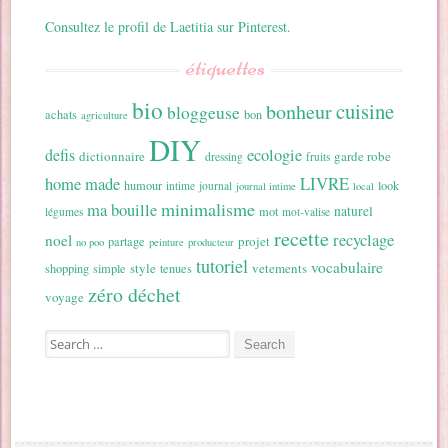
Consultez le profil de Laetitia sur Pinterest.
étiquettes
bio
cuisine
bonheur
bloggeuse
achats
bon
agriculture
DIY
ecologie
defis
dictionnaire
garde robe
dressing
fruits
home made
LIVRE
humour
look
intime
journal
journal intime
local
minimalisme
ma bouille
naturel
mot
légumes
mot-valise
recette
recyclage
noel
projet
partage
no poo
peinture
producteur
tutoriel
vocabulaire
style
vetements
shopping
simple
tenues
zéro déchet
voyage
Search for: