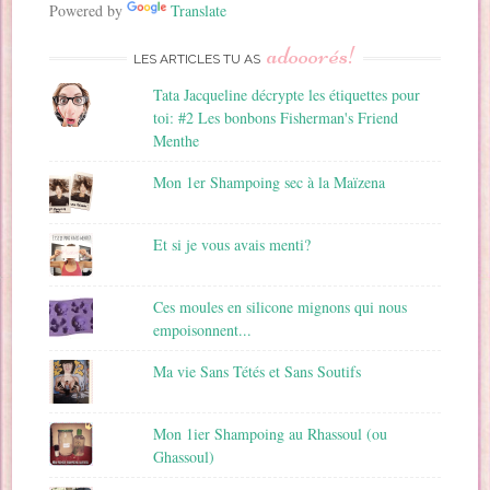
a
Powered by
Translate
i
adooorés!
l
LES ARTICLES TU AS
Tata Jacqueline décrypte les étiquettes pour
toi: #2 Les bonbons Fisherman's Friend
Menthe
Mon 1er Shampoing sec à la Maïzena
Et si je vous avais menti?
Ces moules en silicone mignons qui nous
empoisonnent...
Ma vie Sans Tétés et Sans Soutifs
Mon 1ier Shampoing au Rhassoul (ou
Ghassoul)