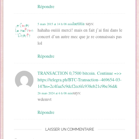
Répondre
laetitia
says:
5 mars 2015 at 14 h 08 min
hahaha ouiiii merci! mais en fait j’ai fini dans le
concert d’un autre mec que je re connaissais pas
lol
Répondre
TRАNSАСТIОN 0,7500 bitсоin. Continue =>>
https://telegra.ph/BTC-Transaction--469654-03-
14?hs=2c4faa5c9dcf2ec6fc938eb21c9be36d&
says:
26 mars 2024 at 6 h 08 min
wdemvt
Répondre
LAISSER UN COMMENTAIRE