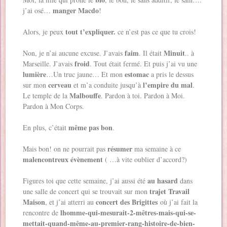
manger Macdo
j’ai osé…
!
tout t’expliquer.
Alors, je peux
ce n’est pas ce que tu crois!
faim
Minuit
Non, je n’ai aucune excuse. J’avais
. Il était
.. à
froid
Marseille. J’avais
. Tout était fermé. Et puis j’ai vu une
lumière
estomac
…Un truc jaune… Et mon
a pris le dessus
cerveau
l’empire du mal
sur mon
et m’a conduite jusqu’à
.
Malbouffe
Le temple de la
. Pardon à toi. Pardon à Moi.
Pardon à Mon Corps.
même pas bon
En plus, c’était
.
résumer
Mais bon! on ne pourrait pas
ma semaine à ce
malencontreux évènement
( …à vite oublier d’accord?)
au hasard
Figures toi que cette semaine, j’ai aussi été
dans
trajet Travail
une salle de concert qui se trouvait sur mon
Maison
concert des Brigittes
, et j’ai atterri au
où j’ai fait la
lhomme-qui-mesurait-2-mêtres-mais-qui-se-
rencontre de
mettait-quand-même-au-premier-rang-histoire-de-bien-