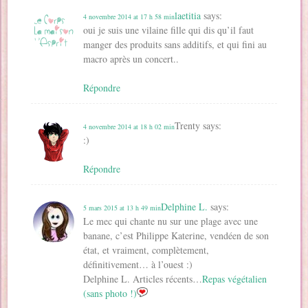
laetitia
says:
4 novembre 2014 at 17 h 58 min
oui je suis une vilaine fille qui dis qu’il faut
manger des produits sans additifs, et qui fini au
macro après un concert..
Répondre
Trenty
says:
4 novembre 2014 at 18 h 02 min
:)
Répondre
Delphine L.
says:
5 mars 2015 at 13 h 49 min
Le mec qui chante nu sur une plage avec une
banane, c’est Philippe Katerine, vendéen de son
état, et vraiment, complètement,
définitivement… à l’ouest :)
Delphine L. Articles récents…
Repas végétalien
(sans photo !)