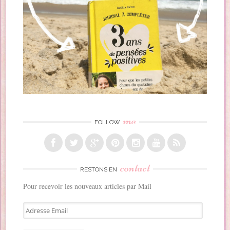
me
FOLLOW
contact
RESTONS EN
Pour recevoir les nouveaux articles par Mail
A
d
r