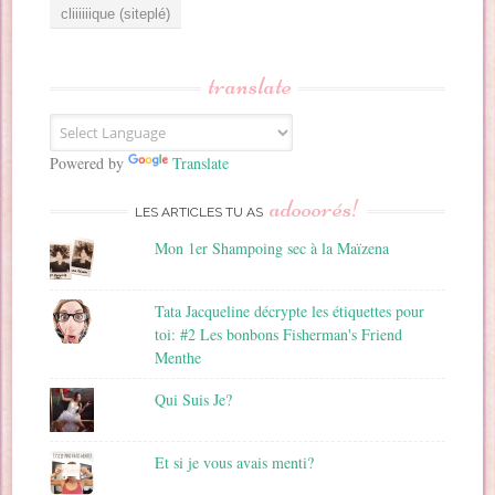
e
s
s
translate
e
E
m
a
Powered by
Translate
i
adooorés!
l
LES ARTICLES TU AS
Mon 1er Shampoing sec à la Maïzena
Tata Jacqueline décrypte les étiquettes pour
toi: #2 Les bonbons Fisherman's Friend
Menthe
Qui Suis Je?
Et si je vous avais menti?