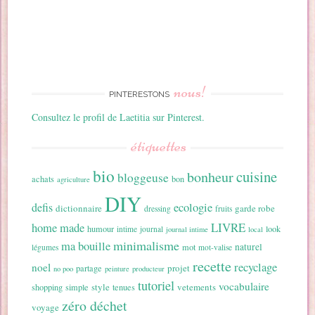
nous!
PINTERESTONS
Consultez le profil de Laetitia sur Pinterest.
étiquettes
bio
cuisine
bonheur
bloggeuse
achats
bon
agriculture
DIY
ecologie
defis
dictionnaire
garde robe
dressing
fruits
home made
LIVRE
humour
look
intime
journal
journal intime
local
minimalisme
ma bouille
naturel
mot
légumes
mot-valise
recette
recyclage
noel
projet
partage
no poo
peinture
producteur
tutoriel
vocabulaire
style
vetements
shopping
simple
tenues
zéro déchet
voyage