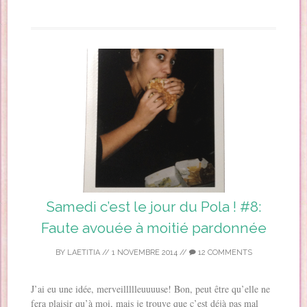
Samedi c’est le jour du Pola ! #8:
Faute avouée à moitié pardonnée
BY
LAETITIA
//
1 NOVEMBRE 2014
//
12 COMMENTS
J’ai eu une idée, merveillllleuuuuse! Bon, peut être qu’elle ne
fera plaisir qu’à moi, mais je trouve que c’est déjà pas mal