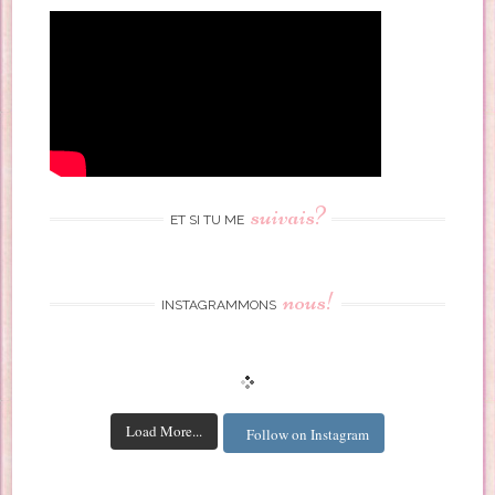
suivais?
ET SI TU ME
nous!
INSTAGRAMMONS
Load More...
Follow on Instagram