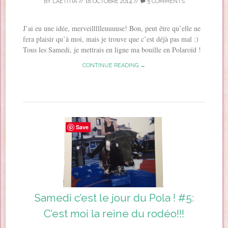
BY
LAETITIA
//
18 OCTOBRE 2014
//
5 COMMENTS
J’ai eu une idée, merveillllleuuuuse! Bon, peut être qu’elle ne
fera plaisir qu’à moi, mais je trouve que c’est déjà pas mal :)
Tous les Samedi, je mettrais en ligne ma bouille en Polaroïd !
CONTINUE READING →
Save
Samedi c’est le jour du Pola ! #5:
C’est moi la reine du rodéo!!!