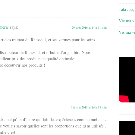
Tata Jacq
Vie ma v
merie
says:
29 août 2016 at 14 h 11 min
Vis ma v
articles traitant du Rhassoul, et ses vertues pour les soins
stributeur de Rhassoul, et d’huile d’argan bio. Nous
illeur prix des produits de qualité optimale
re découvrir nos produits !
6 février 2018 at 16 h 18 min
voir quelqu’un d’autre qui fait des expériences comme moi dans
 voulais savoir quelles sont les proportions que tu as utilisée .
lle c’est :