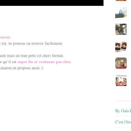
rouver.
 toi, tu pourras en trouver facilement.
nt mais en tout petit (et cher) format.
super fin et vraiment pas cher.
ce qu’il est
Amazon en propose aussi :)
By Gala P
C'est l'h