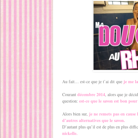
je me l
Au fait… est-ce que je t’ai dit que
décembre 2014
Courant
, alors que je déci
est-ce que le savon est bon pour
question:
je ne remets pas en cause l
Alors bien sur,
d’autres alternatives que le savon.
D’autant plus qu’il est de plus en plus diff
nickelle.