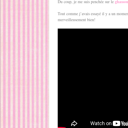
ghassou
Du coup, je me suis penchée sur le
Tout comme j’avais essayé il y a un mome
merveilleusement bien!