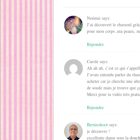
o
u
u
v
n
e
u
v
v
e
o
n
v
e
e
l
u
o
e
l
l
l
v
u
l
l
l
e
e
v
Noémie
says:
l
e
e
f
l
e
e
f
f
e
l
l
J’ai découvert le rhassoul gr
f
e
e
n
e
l
e
n
n
ê
f
e
pour mon corps ,ma peaux, mo
n
ê
ê
t
e
f
ê
t
t
r
n
e
t
r
r
e
ê
n
Répondre
r
e
e
)
t
ê
e
)
)
r
t
)
e
r
)
e
)
Carole
says:
Ah ah ah, c’est ce qui s’appel
J’avais entendu parler du rhas
acheter car je cherche une alt
de soude mais je trouve que ç
Merci pour ta vidéo très prati
Répondre
Bernieshoot
says:
je découvre !
excellente danse sous la douch