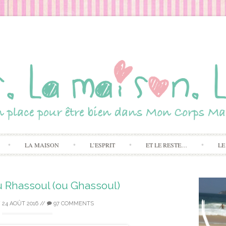
Skip to content
LA MAISON
L’ESPRIT
ET LE RESTE…
LE
u Rhassoul (ou Ghassoul)
/
24 AOÛT 2016
//
97 COMMENTS