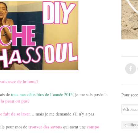
avais avec de la boue?
dais de
tous mes défis bios de l’année 2015
, je me suis posée la
Pour rece
 la peau ou pas?
A
e fait de se laver
… mais je me demande s’il n’y a pas
d
r
trouver des savons
compo
icile pour moi de
qui aient une
e
s