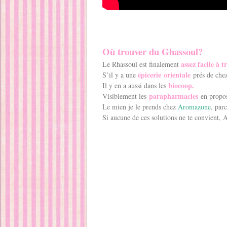
Où trouver du Ghassoul?
assez facile à t
Le Rhassoul est finalement
épicerie orientale
S’il y a une
prés de chez
biocoop.
Il y en a aussi dans les
parapharmacies
Visiblement les
en propose
Le mien je le prends chez
Aromazone
, par
Si aucune de ces solutions ne te convient, 