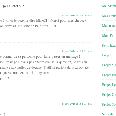
Ma Mamie
97 COMMENTS
Mes Défis
24 août 2016 at 10 h 26 min
âce à toi et je peux te dire MERCI ! Merci pour mes cheveux,
Mes trucs
n cerveau, ma salle de bain itou…. :D
Mon Petit
Petit Exe
24 août 2016 at 13 h 33 min
Projet 1 
le donner de sa personne pour faire passer un message !
soul mais je n’avais pas encore creusé la question, je vais en
Projet 5 
ernative aux huiles de douche. J’utilise parfois du bicarbonate
a agresse ma peau sur le long terme….
Projet Fil
que !!!!
Projet Le
Projet O
24 août 2016 at 18 h 33 min
Projet Sa
e :)
Samedi c’