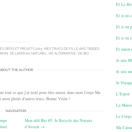
Et Le Re
Et si on 
Et si on 
Et si on r
Et sinon
ES DÉFIS ET PROJETS 2015
,
MES TRUCS DE FILLE
AND TAGGED
AVON
,
SE LAVER AU NATUREL
,
VIE ALTERNATIVE
,
VIE BIO
.
Je suis M
ABOUT THE AUTHOR
Je suis u
Je Voyage
ue tout ce que j'ai testé pour être mieux dans mon Corps Ma
L'Esprit
 aussi pleins d'autres trucs. Bonne Visite !
La Maiso
NAVIGATION
Le Corps
ampe
Mon défi Bio #5: Je Recycle des Noyaux
oloré
d’Avocat
→
Ma Caisse