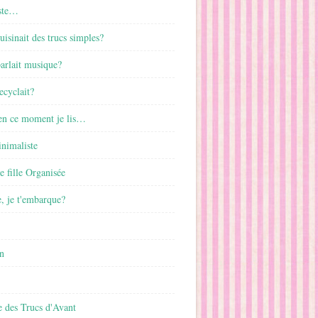
ste…
cuisinait des trucs simples?
parlait musique?
ecyclait?
 en ce moment je lis…
inimaliste
ne fille Organisée
, je t'embarque?
n
 des Trucs d'Avant