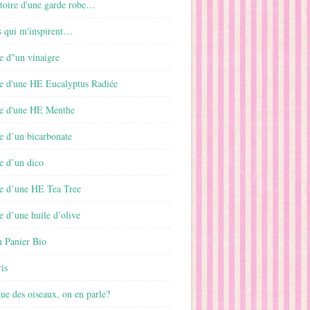
istoire d'une garde robe…
s qui m'inspirent…
e d"un vinaigre
e d'une HE Eucalyptus Radiée
e d'une HE Menthe
e d’un bicarbonate
e d’un dico
e d’une HE Tea Tree
 d’une huile d’olive
 Panier Bio
is
gue des oiseaux, on en parle?