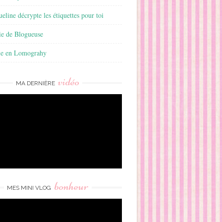
ueline décrypte les étiquettes pour toi
ie de Blogueuse
ie en Lomograhy
vidéo
MA DERNIÈRE
bonheur
MES MINI VLOG