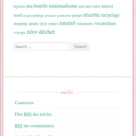
minimalisme
ma bouille
naturel
mot
légumes
mot-valise
recette
recyclage
noel
projet
partage
no poo
peinture
producteur
tutoriel
vocabulaire
style
vetements
shopping
simple
tenues
zéro déchet
voyage
Search for:
méta
Connexion
Flux
RSS
des articles
RSS
des commentaires