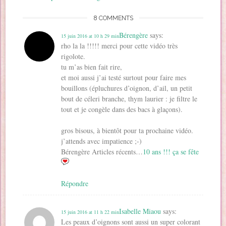
f
e
e
n
e
l
e
n
n
ê
f
e
n
ê
ê
t
e
f
8 COMMENTS
ê
t
t
r
n
e
t
r
r
e
ê
n
r
e
e
)
t
ê
Bérengère
says:
15 juin 2016 at 10 h 29 min
e
)
)
r
t
)
e
r
rho la la !!!!! merci pour cette vidéo très
)
e
)
rigolote.
tu m’as bien fait rire,
et moi aussi j’ai testé surtout pour faire mes
bouillons (épluchures d’oignon, d’ail, un petit
bout de céleri branche, thym laurier : je filtre le
tout et je congèle dans des bacs à glaçons).
gros bisous, à bientôt pour ta prochaine vidéo.
j’attends avec impatience ;-)
Bérengère Articles récents…
10 ans !!! ça se fête
Répondre
Isabelle Miaou
says:
15 juin 2016 at 11 h 22 min
Les peaux d’oignons sont aussi un super colorant