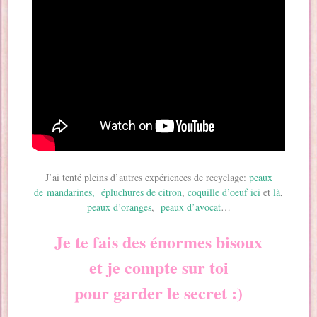
J’ai tenté pleins d’autres expériences de recyclage:
peaux
de mandarines,
épluchures de citron
,
coquille d’oeuf ici
et
là
,
peaux d’oranges
,
peaux d’avocat
…
Je te fais des énormes bisoux
et je compte sur toi
pour garder le secret :)