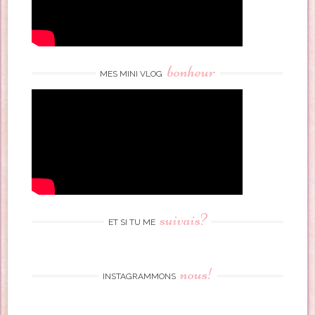
bonheur
MES MINI VLOG
suivais?
ET SI TU ME
nous!
INSTAGRAMMONS