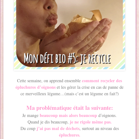
comment recycler des
Cette semaine, on apprend ensemble
épluchures d’oignons
et les gérer la crise en cas de panne de
ce merveilleux légume…(mais c’est un légume en fait?)
Ma problématique était la suivante:
beaucoup mais alors beaucoup
Je mange
d’oignons.
je ne rigole même pas.
Quand je dis beaucoup,
j’ai pas mal de déchets
Du coup
, surtout au niveau des
épluchures.