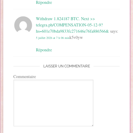
Répondre
Withdraw 1.824187 BTC. Next >>
telegra.ph/COMPENSATION-05-12-9?
hs=601e70bda9833fc271646e76fa886566&
says:
k5v0yw
5 juillet 2026 at 7 h 06 min
Répondre
LAISSER UN COMMENTAIRE
Commentaire