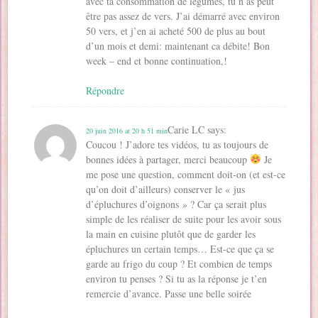
avec ta consommation de légumes, tu n’as peut
être pas assez de vers. J’ai démarré avec environ
50 vers, et j’en ai acheté 500 de plus au bout
d’un mois et demi: maintenant ca débite! Bon
week – end et bonne continuation,!
Répondre
Carie LC
says:
20 juin 2016 at 20 h 51 min
Coucou ! J’adore tes vidéos, tu as toujours de
bonnes idées à partager, merci beaucoup
Je
me pose une question, comment doit-on (et est-ce
qu’on doit d’ailleurs) conserver le « jus
d’épluchures d’oignons » ? Car ça serait plus
simple de les réaliser de suite pour les avoir sous
la main en cuisine plutôt que de garder les
épluchures un certain temps… Est-ce que ça se
garde au frigo du coup ? Et combien de temps
environ tu penses ? Si tu as la réponse je t’en
remercie d’avance. Passe une belle soirée