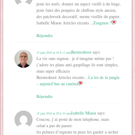
pour les œufs, donner un aspect vieilli à du linge,
pour faire des poupées de chiffons style ancien,
des patchwork decoratif, meme vieillir du papier
Isabelle Miaou Articles récents…
Zeugmas ?
Répondre
Bernieshoot
says:
15 juin 2016 at 16 h 11 min
La vie sans oignon.. je n’imagine même pas !
j’adore tes plans anti-gaspillage ils sont simples,
mais super efficaces
Bernieshoot Articles récents…
La loi de la jungle
– aujourd’hui au cinéma
Répondre
Isabelle Miaou
says:
15 juin 2016 at 20 h 33 min
Coucou, j’ai posté de mon telephone, mais
celan’a pas du passer.
les pelures d’oignons tu peux les garder a secher