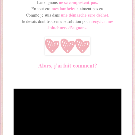
ne se compostent pas.
Les oignons
mes lombrics
En tout cas
n’aiment pas ça.
une démarche zéro déchet,
Comme je suis dans
recycler mes
Je devais dont trouver une solution pour
épluchures d’oignons.
Alors, j’ai fait comment?