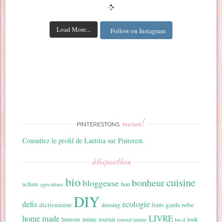
Load More...
Follow on Instagram
nous!
PINTERESTONS
Consultez le profil de Laetitia sur Pinterest.
étiquettes
bio
cuisine
bonheur
bloggeuse
achats
bon
agriculture
DIY
ecologie
defis
dictionnaire
garde robe
dressing
fruits
home made
LIVRE
humour
look
intime
journal
journal intime
local