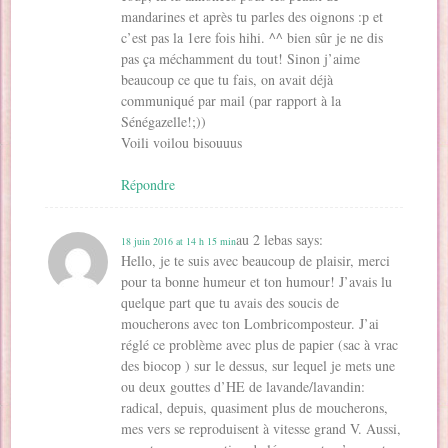
mandarines et après tu parles des oignons :p et
c’est pas la 1ere fois hihi. ^^ bien sûr je ne dis
pas ça méchamment du tout! Sinon j’aime
beaucoup ce que tu fais, on avait déjà
communiqué par mail (par rapport à la
Sénégazelle!;))
Voili voilou bisouuus
Répondre
au 2 lebas
says:
18 juin 2016 at 14 h 15 min
Hello, je te suis avec beaucoup de plaisir, merci
pour ta bonne humeur et ton humour! J’avais lu
quelque part que tu avais des soucis de
moucherons avec ton Lombricomposteur. J’ai
réglé ce problème avec plus de papier (sac à vrac
des biocop ) sur le dessus, sur lequel je mets une
ou deux gouttes d’HE de lavande/lavandin:
radical, depuis, quasiment plus de moucherons,
mes vers se reproduisent à vitesse grand V. Aussi,