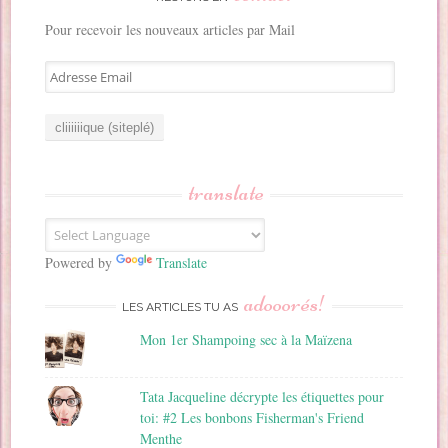
Pour recevoir les nouveaux articles par Mail
A
d
r
e
s
s
translate
e
E
m
a
Powered by
Translate
i
adooorés!
l
LES ARTICLES TU AS
Mon 1er Shampoing sec à la Maïzena
Tata Jacqueline décrypte les étiquettes pour
toi: #2 Les bonbons Fisherman's Friend
Menthe