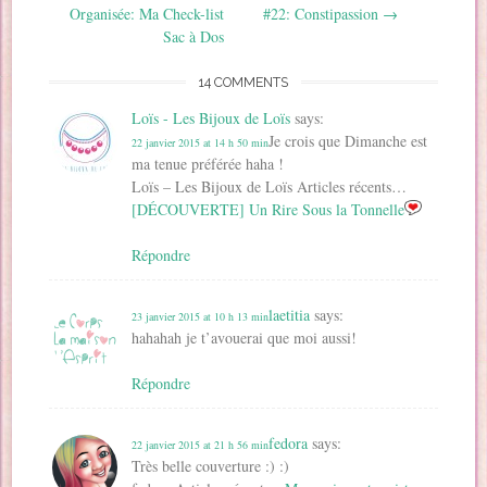
l
l
l
e
e
v
Organisée: Ma Check-list
#22: Constipassion
→
l
e
e
f
l
e
e
f
f
e
l
l
Sac à Dos
f
e
e
n
e
l
e
n
n
ê
f
e
n
ê
ê
t
e
f
14 COMMENTS
ê
t
t
r
n
e
t
r
r
e
ê
n
r
e
e
)
t
ê
Loïs - Les Bijoux de Loïs
says:
e
)
)
r
t
)
e
r
Je crois que Dimanche est
22 janvier 2015 at 14 h 50 min
)
e
)
ma tenue préférée haha !
Loïs – Les Bijoux de Loïs Articles récents…
[DÉCOUVERTE] Un Rire Sous la Tonnelle
Répondre
laetitia
says:
23 janvier 2015 at 10 h 13 min
hahahah je t’avouerai que moi aussi!
Répondre
fedora
says:
22 janvier 2015 at 21 h 56 min
Très belle couverture :) :)