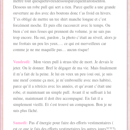
mettre tout quesquetuveuxdessousparcequenfaitonsenfou.
Dessous un robe pull qui sert a rien. Parce quelle a une grande
ouverture au dos avec des boutons donc t’as froid en hivers.
T’es obligé de mettre un tee shirt manche longue et c’est
forcément moche. Et puis elle raccourcit avec le temps. Ou
bien c’est mes fesses qui prennent du volume. je ne sais pas
trop encore. Ha oui, pardon , la photo c’était au réveil, alors je
me frottais un peu les yeux…. ce qui est merveilleux car
comme je ne me maquille pas… aucun risque!
Vendredi:
Mon vieux pull à strass tête de mort. Je devais le
jeter. Ou le donner. Bref le dégager de ma vie. Mais finalement
il m’a fait de la peine. Je lui en veux un peu (oui oui, je suis
une meuf comme ça moi, je m’embrouille avec mes habits),
parce qu’il a rétrécis avec les années, et qu’avant c’était une
robe, et maintenant un simple pull. Avant il se suffisait à lui
même, maintenant il doit être accompagné. En fait il a
simplement vieilli. Et s’est trouvé un compagnon. Bon je ne
suis plus fâché.
Samedi:
Pas d’énergie pour faire des efforts vestimentaires (
est ce que je fais des efforts vestimetaires les autres jours?!?!?),