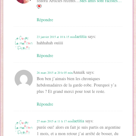
fedora Articles récents…
Mes amis sont racistes…
Répondre
laetitia
says:
23 janvier 2015 at 10 h 15 min
hahhahah ouiiii
Répondre
Annaïk
says:
26 mars 2015 at 20 h 05 min
Bon ben j’aimais bien les chroniques
hebdomadaires de la garde-robe. Pourquoi y’a
plus ? Et grand merci pour tout le reste.
Répondre
laetitia
says:
27 mars 2015 at 11 h 17 min
purée oui! alors en fait je suis partis en argentine
1 mois, et a mon retour j’ai arrêté de bosser, du