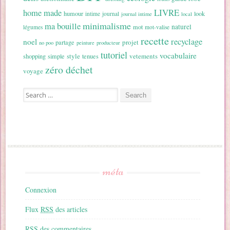
home made
LIVRE
humour
look
intime
journal
journal intime
local
minimalisme
ma bouille
naturel
mot
légumes
mot-valise
recette
recyclage
noel
projet
partage
no poo
peinture
producteur
tutoriel
vocabulaire
style
vetements
shopping
simple
tenues
zéro déchet
voyage
Search for:
méta
Connexion
Flux
RSS
des articles
RSS
des commentaires