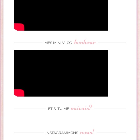
bonheur
MES MINI VLOG
suivais?
ET SI TU ME
nous!
INSTAGRAMMONS