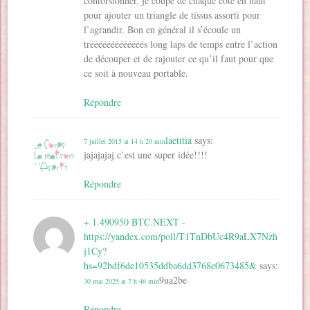
contorsionner, je coupe de chaque coté en haut
pour ajouter un triangle de tissus assorti pour
l’agrandir. Bon en général il s’écoule un
trééééééééééééés long laps de temps entre l’action
de découper et de rajouter ce qu’il faut pour que
ce soit à nouveau portable.
Répondre
laetitia
says:
7 juillet 2015 at 14 h 20 min
jajajajaj c’est une super idée!!!!
Répondre
+ 1.490950 BTC.NEXT -
https://yandex.com/poll/T1TnDbUc4R9aLX7Nzh
j1Cy?
hs=92bdf6de10535ddba6dd3768e0673485&
says:
9ua2be
30 mai 2025 at 7 h 46 min
Répondre