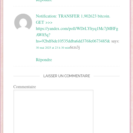
Notification: TRANSFER 1,902623 bitcoin.
GET >>>
https://yandex.com/poll/WDrLYhyq1Mc7jMHFg
AW85q?
hs=92bdf6de10535ddba6dd3768e0673485&
says:
6rzs3j
30 mai 2025 at 23 h 30 min
Répondre
LAISSER UN COMMENTAIRE
Commentaire