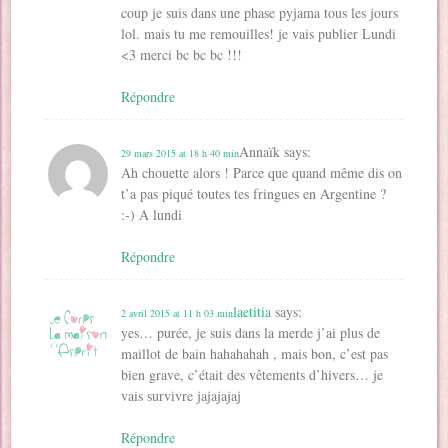
coup je suis dans une phase pyjama tous les jours
lol. mais tu me remouilles! je vais publier Lundi
<3 merci bc bc bc !!!
Répondre
Annaïk
says:
29 mars 2015 at 18 h 40 min
Ah chouette alors ! Parce que quand même dis on
t’a pas piqué toutes tes fringues en Argentine ?
:-) A lundi
Répondre
laetitia
says:
2 avril 2015 at 11 h 03 min
yes… purée, je suis dans la merde j’ai plus de
maillot de bain hahahahah , mais bon, c’est pas
bien grave, c’était des vêtements d’hivers… je
vais survivre jajajajaj
Répondre