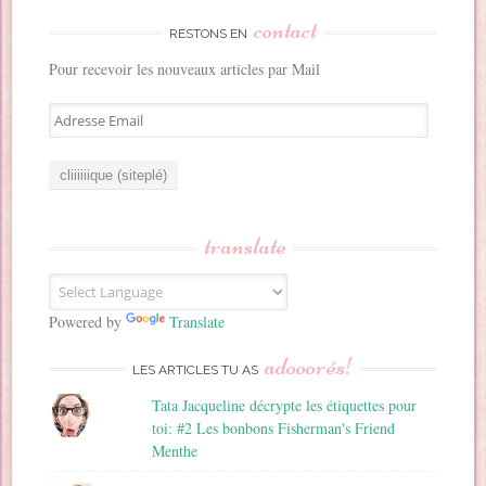
contact
RESTONS EN
Pour recevoir les nouveaux articles par Mail
A
d
r
e
s
s
translate
e
E
m
a
Powered by
Translate
i
adooorés!
l
LES ARTICLES TU AS
Tata Jacqueline décrypte les étiquettes pour
toi: #2 Les bonbons Fisherman's Friend
Menthe