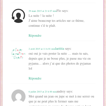
Flo
says:
29 mars 2015 at 21 h 07 min
La suite ! la suite !
J’aime beaucoup tes articles sur ce thème,
continue s’il te plaît.
Répondre
laetitia
says:
2 avril 2015 at 11 h 01 min
oui oui je vais poster la suite … mais tu sais,
depuis que je ne bosse plus, je passe ma vie en
pyjama… alors j’ai que des photos de pyjamas
lol
Répondre
audrey
says:
6 juillet 2015 at 23 h 00 min
Moi quand un jean ou jupe se met à me serrer ou
que je ne peut plus le fermer sans me