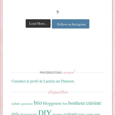
Load More...
Follow on Instagram
nous!
PINTERESTONS
Consultez le profil de Laetitia sur Pinterest.
étiquettes
bio
cuisine
bonheur
bloggeuse
achats
bon
agriculture
DIY
ecologie
defis
dictionnaire
garde robe
dressing
fruits