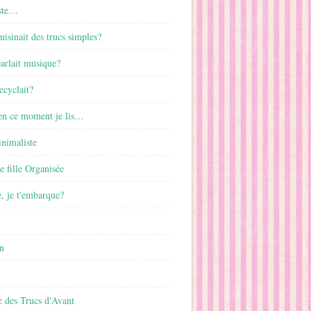
ste…
cuisinait des trucs simples?
parlait musique?
ecyclait?
 en ce moment je lis…
inimaliste
ne fille Organisée
, je t'embarque?
n
 des Trucs d'Avant