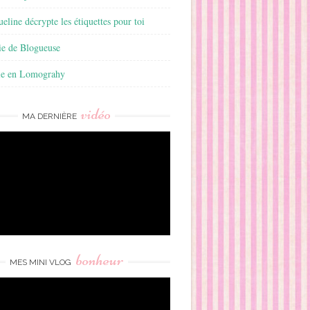
ueline décrypte les étiquettes pour toi
ie de Blogueuse
ie en Lomograhy
vidéo
MA DERNIÈRE
bonheur
MES MINI VLOG