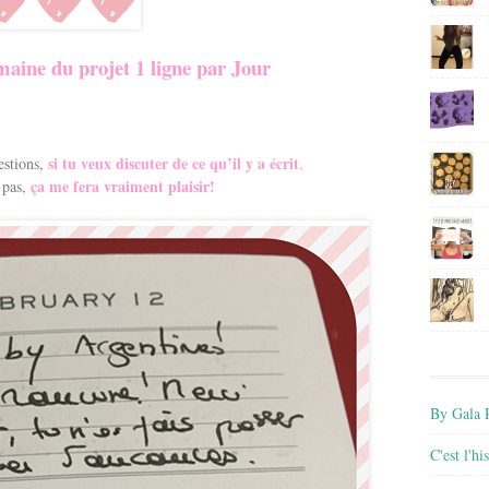
aine du projet 1 ligne par Jour
si tu veux discuter de ce qu’il y a écrit
estions,
,
ça me fera vraiment plaisir!
 pas,
By Gala P
C'est l'h