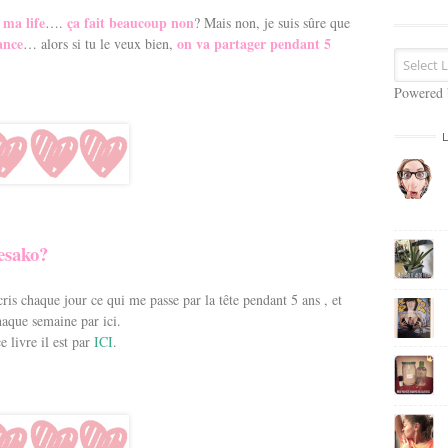
s
 ma life
ça fait beaucoup non
….
? Mais non, je suis sûre que
e
ance
on va partager pendant 5
… alors si tu le veux bien,
E
m
a
Powered
i
l
esako?
écris chaque jour ce qui me passe par la tête pendant 5 ans , et
haque semaine par ici.
e livre il est par
ICI
.