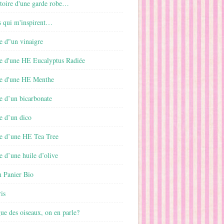
istoire d'une garde robe…
s qui m'inspirent…
e d"un vinaigre
e d'une HE Eucalyptus Radiée
e d'une HE Menthe
e d’un bicarbonate
e d’un dico
e d’une HE Tea Tree
 d’une huile d’olive
 Panier Bio
is
gue des oiseaux, on en parle?