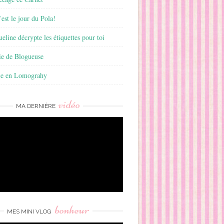
est le jour du Pola!
ueline décrypte les étiquettes pour toi
ie de Blogueuse
ie en Lomograhy
vidéo
MA DERNIÈRE
bonheur
MES MINI VLOG