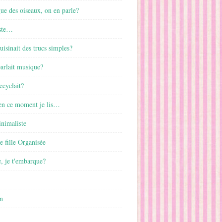
gue des oiseaux, on en parle?
ste…
cuisinait des trucs simples?
parlait musique?
ecyclait?
 en ce moment je lis…
inimaliste
ne fille Organisée
, je t'embarque?
n