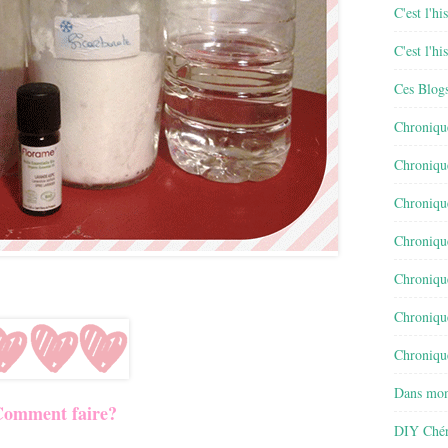
C'est l'h
C'est l'h
Ces Blog
Chroniqu
Chroniqu
Chroniqu
Chroniqu
Chroniqu
Chroniqu
Chronique
Dans mon
omment faire?
DIY Chér