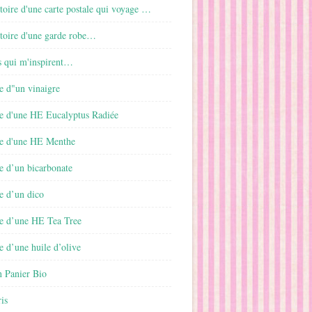
istoire d'une carte postale qui voyage …
istoire d'une garde robe…
s qui m'inspirent…
e d"un vinaigre
e d'une HE Eucalyptus Radiée
e d'une HE Menthe
e d’un bicarbonate
e d’un dico
e d’une HE Tea Tree
 d’une huile d’olive
 Panier Bio
is