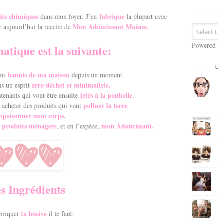
s
e
its chimiques
fabrique
dans mon foyer. J’en
la plupart avec
E
Mon Adoucissant Maison.
c aujourd’hui la recette de
m
a
Powered
tique est la suivante:
i
l
bannis de ma maison
nt
depuis un moment.
zéro déchet et minimaliste,
s un esprit
jetés à la poubelle.
tenants qui vont être ensuite
polluer la terre
acheter des produits qui vont
mpoisonner mon corps.
s produits ménagers
mon Adoucissant.
, et en l’espèce,
s Ingrédients
ta lessive
briquer
il te faut: