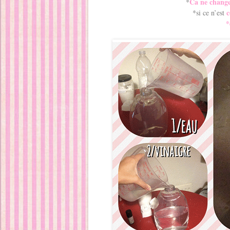
Ca ne change
*
c
*si ce n’est
*