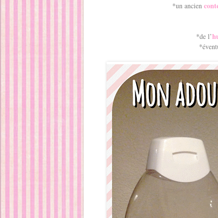
cont
*un ancien
hu
*de l’
*évent