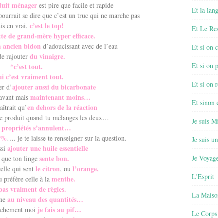
oduit ménager
est pire que facile et rapide
Et la lan
ourrait se dire que c’est un truc qui ne marche pas
c’est le top!
is en vrai,
Et Le Re
tte de grand-mère hyper efficace.
n ancien bidon
d’adoucissant avec de l’eau
Et si on 
du vinaigre.
de rajouter
Et si on 
*c’est tout.
i c’est vraiment tout.
Et si on r
ajouter aussi du bicarbonate
er d’
maintenant moins…
 avant mais
Et sinon
en dehors de la réaction
aîtrait qu’
e produit quand tu mélanges les deux…
Je suis M
s propriétés s’annulent…
00%
…. je te laisse te renseigner sur la question.
Je suis u
ajouter une huile essentielle
ssi
sente bon.
Je Voyage
 que ton linge
le citron
l’orange,
elle qui sent
, ou
L'Esprit
menthe.
 préfère celle à la
pas vraiment de règles.
La Maiso
au niveau des quantités…
mme
je fais au pif…
nchement moi
Le Corps