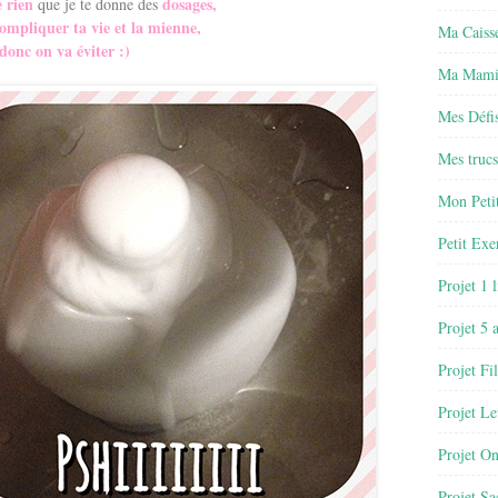
 rien
dosages,
que je te donne des
ompliquer ta vie et la mienne,
Ma Caisse
donc on va éviter :)
Ma Mamie
Mes Défis
Mes trucs
Mon Petit
Petit Exe
Projet 1 
Projet 5 
Projet Fil
Projet Le
Projet O
Projet Sa