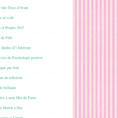
 des Trucs d'Avant
 m’a dit
 et Projets 2015
 de Fille
 Jardin (d') Intérieur
rcice de Psychologie positive
ligne par Jour
ans de réflexion
le brillante
ttre à mon Moi du Futur
ne Sketch a Day
ccage ce Carnet