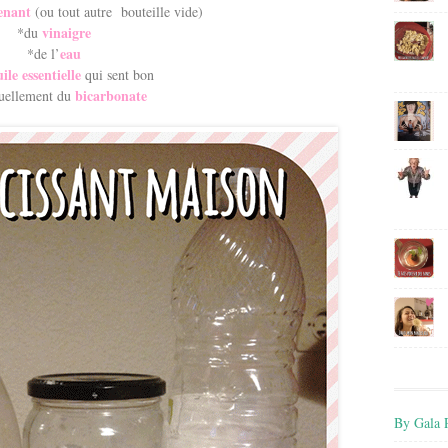
enant
(ou tout autre bouteille vide)
vinaigre
*du
eau
*de l’
ile essentielle
qui sent bon
bicarbonate
uellement du
By Gala P