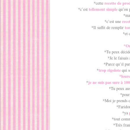
recette de pr
*cette
tellement simple
*c’est
qu’on p
*ma
rece
*c’est une
to
*Il suffit de remplir
*et 
*Ou
*Tu peux décid
*Je le faisais
*Parce qu’il par
trop rigolote
*
qui s
*leur
je ne suis pas sure à 1
*
*Tu peux au
*pour
*Moi je prends c
*Faridou
*ya
*tout co
*Très fra