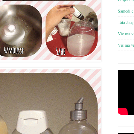
Samedi c’
Tata Jacq
Vie ma v
Vis ma v