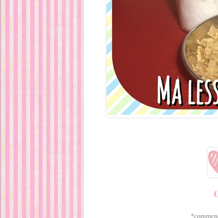
C
*commenc