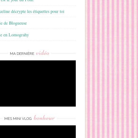
ueline décrypte les étiquettes pour toi
ie de Blogueuse
ie en Lomograhy
vidéo
MA DERNIÈRE
bonheur
MES MINI VLOG