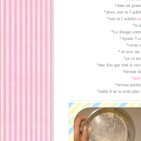
*dans un grand
*alors, soit tu l’achè
e
*soit tu l’achètes
*si,
*Le dosage corr
*Ajoute 5 c
*verses
* et avec un
*ça va m
*une fois que tout le sa
*niveau d
*moi 
*niveau parfum,
*enfin il ne te reste plus