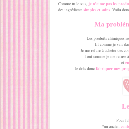
je n’aime pas les produ
Comme tu le sais,
simples et sains
des ingrédients
. Voila don
Ma probléma
Les produits chimiques so
Et comme je suis dan
Je me refuse à acheter des con
Tout comme je me refuse à 
e
et
fabriquer mes pro
Je dois donc
Le
Pour fa
cont
*un ancien