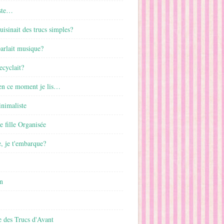
ste…
cuisinait des trucs simples?
parlait musique?
ecyclait?
 en ce moment je lis…
inimaliste
ne fille Organisée
, je t'embarque?
n
 des Trucs d'Avant