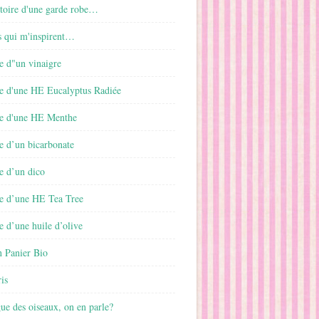
istoire d'une garde robe…
s qui m'inspirent…
e d"un vinaigre
e d'une HE Eucalyptus Radiée
e d'une HE Menthe
e d’un bicarbonate
e d’un dico
e d’une HE Tea Tree
 d’une huile d’olive
 Panier Bio
is
gue des oiseaux, on en parle?