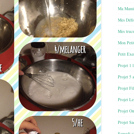
Ma Mamie
Mes Défis
Mes trucs
Mon Petit
Petit Exe
Projet 1 
Projet 5 
Projet Fil
Projet Le
Projet O
Projet Sa
Samedi c’