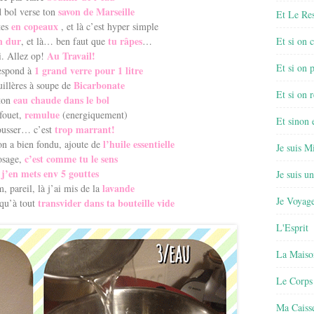
savon de Marseille
 bol verse ton
Et Le Re
en copeaux
tes
, et là c’est hyper simple
n dur
tu râpes
, et là… ben faut que
…
Et si on 
Au Travail!
si. Allez op!
Et si on 
1 grand verre pour 1 litre
espond à
Bicarbonate
uillères à soupe de
Et si on r
eau chaude dans le bol
 ton
remulue
 fouet,
(energiquement)
Et sinon
trop marrant!
ousser… c’est
l’huile essentielle
von a bien fondu, ajoute de
Je suis M
c’est comme tu le sens
osage,
j’en mets env 5 gouttes
Je suis u
lavande
 pareil, là j’ai mis de la
Je Voyage
transvider dans ta bouteille vide
 qu’à tout
L'Esprit
La Maiso
Le Corps
Ma Caisse