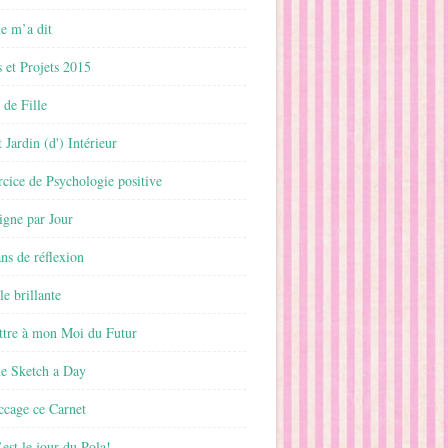
 m’a dit
 et Projets 2015
 de Fille
 Jardin (d') Intérieur
rcice de Psychologie positive
ligne par Jour
ans de réflexion
le brillante
ttre à mon Moi du Futur
ne Sketch a Day
ccage ce Carnet
est le jour du Pola!