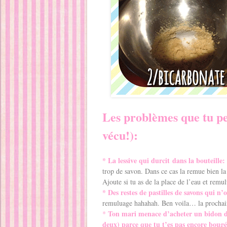
Les problèmes que tu p
vécu!):
* La lessive qui durcit dans la bouteille:
trop de savon. Dans ce cas la remue bien la b
Ajoute si tu as de la place de l’eau et remu
* Des restes de pastilles de savons qui n’
remuluage hahahah. Ben voila… la prochaine 
Ton mari menace d’acheter un bidon de
*
deux) parce que tu t’es pas encore bougé