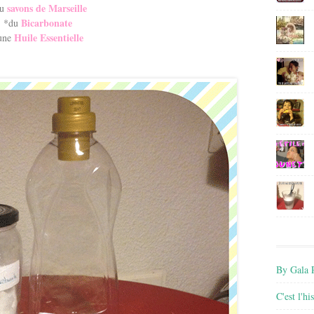
savons de Marseille
du
Bicarbonate
*du
Huile Essentielle
une
By Gala P
C'est l'h