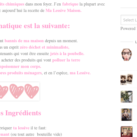
s
its chimiques
fabrique
dans mon foyer. J’en
la plupart avec
e
Ma Lessive Maison.
c aujourd’hui la recette de
E
m
tique est la suivante:
a
Powered
i
bannis de ma maison
nt
depuis un moment.
l
zéro déchet et minimaliste,
s un esprit
jetés à la poubelle.
tenants qui vont être ensuite
polluer la terre
acheter des produits qui vont
mpoisonner mon corps.
pres produits ménagers
ma Lessive.
, et en l’espèce,
s Ingrédients
ta lessive
briquer
il te faut:
enant
(ou tout autre bouteille vide)