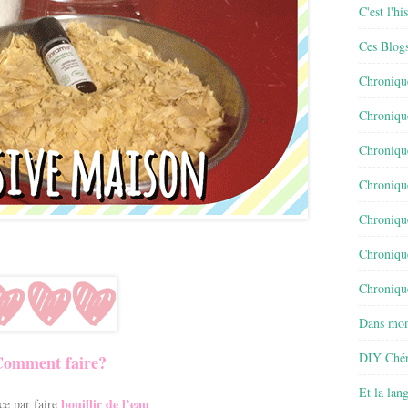
C'est l'h
Ces Blog
Chroniqu
Chroniqu
Chroniqu
Chroniqu
Chroniqu
Chroniqu
Chronique
Dans mon
DIY Chér
omment faire?
Et la lan
bouillir de l’eau
e par faire