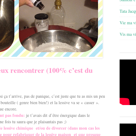
Tata Jacq
Vie ma v
Vis ma v
eux rencontrer (100% c’est du
si ça t’arrive, pas de panique, c’est juste que tu as mis un peu
outeille ( genre bien bien!) et la lessive va se « casser ».
lue encore.
ont pas fondu:
je t’avais dit d’être énergique dans le
fois tu saura que je plaisantais pas ;)
 lessive chimique et/ou de divorcer (dans mon cas les
e pour refabriquer de la lessive maison et que presque