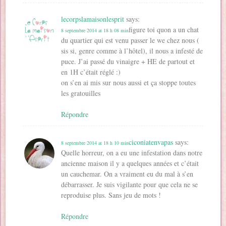
lecorpslamaisonlesprit
says:
figure toi quon a un chat
8 septembre 2014 at 18 h 08 min
du quartier qui est venu passer le we chez nous (
sis si, genre comme à l’hôtel), il nous a infesté de
puce. J’ai passé du vinaigre + HE de partout et
en 1H c’était réglé :)
on s’en ai mis sur nous aussi et ça stoppe toutes
les gratouilles
Répondre
ciconiatenvapas
says:
8 septembre 2014 at 18 h 10 min
Quelle horreur, on a eu une infestation dans notre
ancienne maison il y a quelques années et c’était
un cauchemar. On a vraiment eu du mal à s’en
débarrasser. Je suis vigilante pour que cela ne se
reproduise plus. Sans jeu de mots !
Répondre