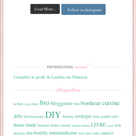
Load More...
Follow on Instagram
nous!
PINTERESTONS
Consultez le profil de Laetitia sur Pinterest.
étiquettes
bio
cuisine
bonheur
bloggeuse
achats
bon
agriculture
DIY
ecologie
defis
dictionnaire
garde robe
dressing
fruits
home made
LIVRE
humour
look
intime
journal
journal intime
local
minimalisme
ma bouille
naturel
mot
légumes
mot-valise