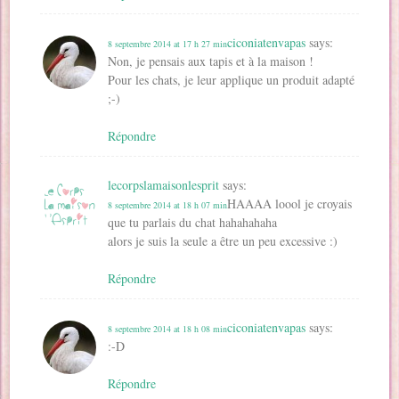
ciconiatenvapas
says:
8 septembre 2014 at 17 h 27 min
Non, je pensais aux tapis et à la maison !
Pour les chats, je leur applique un produit adapté
;-)
Répondre
lecorpslamaisonlesprit
says:
HAAAA loool je croyais
8 septembre 2014 at 18 h 07 min
que tu parlais du chat hahahahaha
alors je suis la seule a être un peu excessive :)
Répondre
ciconiatenvapas
says:
8 septembre 2014 at 18 h 08 min
:-D
Répondre