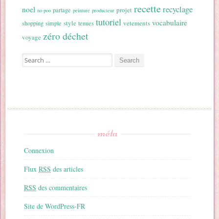
recette
recyclage
noel
projet
partage
no poo
peinture
producteur
tutoriel
vocabulaire
style
vetements
shopping
simple
tenues
zéro déchet
voyage
Search for:
méta
Connexion
Flux
RSS
des articles
RSS
des commentaires
Site de WordPress-FR