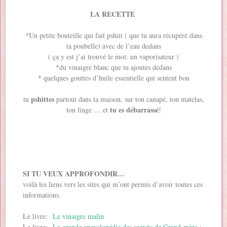
LA RECETTE
*Un petite bouteille qui fait pshiit ( que tu aura récupéré dans
ta poubelle) avec de l’eau dedans
( ça y est j’ai trouvé le mot: un vaporisateur )
*du vinaigre blanc que tu ajoutes dedans
* quelques gouttes d’huile essentielle qui sentent bon
pshittes
tu
partout dans ta maison, sur ton canapé, ton matelas,
tu es débarrassé
ton linge … et
!
SI TU VEUX APPROFONDIR…
voilà les liens vers les sites qui m’ont permis d’avoir toutes ces
informations.
Le livre:
Le vinaigre malin
Le livre:
La grande encyclopédie des secrets de Grand-mère :