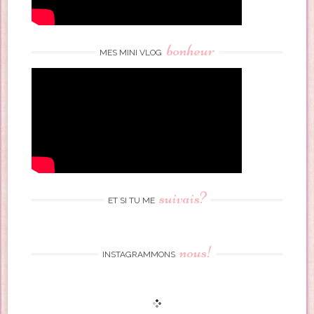
bonheur
MES MINI VLOG
suivais?
ET SI TU ME
nous!
INSTAGRAMMONS