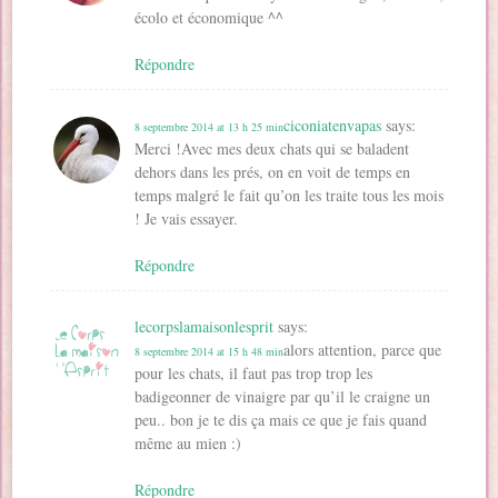
)
écolo et économique ^^
Répondre
ciconiatenvapas
says:
8 septembre 2014 at 13 h 25 min
Merci !Avec mes deux chats qui se baladent
dehors dans les prés, on en voit de temps en
temps malgré le fait qu’on les traite tous les mois
! Je vais essayer.
Répondre
lecorpslamaisonlesprit
says:
alors attention, parce que
8 septembre 2014 at 15 h 48 min
pour les chats, il faut pas trop trop les
badigeonner de vinaigre par qu’il le craigne un
peu.. bon je te dis ça mais ce que je fais quand
même au mien :)
Répondre