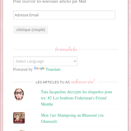
Pour recevoir les nouveaux articles par Mail
A
d
r
e
s
s
translate
e
E
m
a
Powered by
Translate
i
adooorés!
l
LES ARTICLES TU AS
Tata Jacqueline décrypte les étiquettes pour
toi: #2 Les bonbons Fisherman's Friend
Menthe
Mon 1ier Shampoing au Rhassoul (ou
Ghassoul)