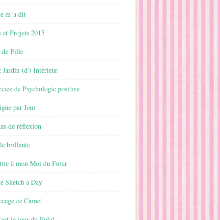
 m’a dit
 et Projets 2015
 de Fille
 Jardin (d') Intérieur
rcice de Psychologie positive
ligne par Jour
ans de réflexion
le brillante
ttre à mon Moi du Futur
ne Sketch a Day
ccage ce Carnet
est le jour du Pola!