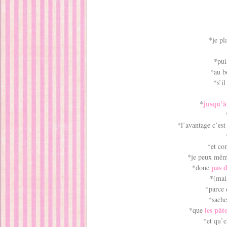
*je p
*pui
*au b
*s’il
jusqu’à
*
*l’avantage c’est
*et c
*je peux mê
pas d
*donc
*(mai
*parce 
*sach
les pât
*que
*et qu’e