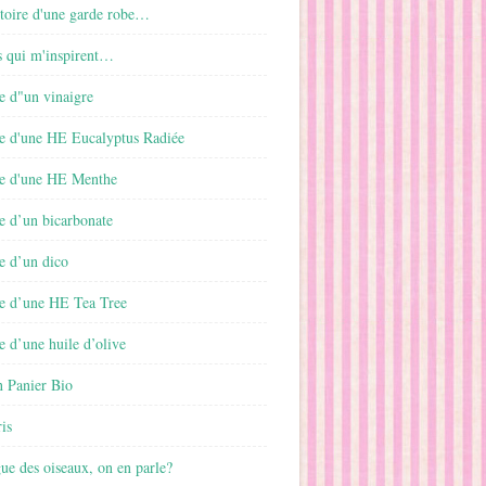
istoire d'une garde robe…
s qui m'inspirent…
e d"un vinaigre
e d'une HE Eucalyptus Radiée
e d'une HE Menthe
e d’un bicarbonate
e d’un dico
e d’une HE Tea Tree
 d’une huile d’olive
 Panier Bio
is
gue des oiseaux, on en parle?