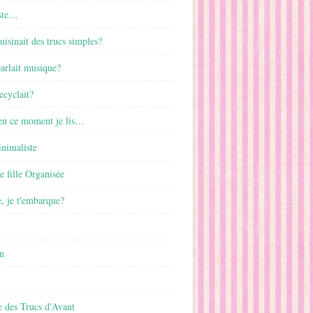
ste…
cuisinait des trucs simples?
parlait musique?
ecyclait?
 en ce moment je lis…
inimaliste
ne fille Organisée
, je t'embarque?
n
 des Trucs d'Avant