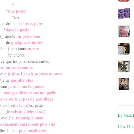
*…..
une poêle!
*
*si si
mes pâtes
lace simplement
dans la poêle
*
un peu d’eau
s j’ajoute
quelques minutes
out de
encore
 faut j’en ajoute
*et encore
ce que les pâtes soient cuites
à ma convenance.
*
je dose l’eau à sa juste mesure
 que
gaspille plus
*je ne
je suis une feignasse
omme
manger direct dans ma poêle
me
e vaisselle
pas de gaspillage
et
en vrai
s bon,
, c’est juste
je suis une feignasse!
que
)
By Gala P
j’ai remarqué aussi
e que
es cuisaient carrément plus vite
C'est l'h
plus moelleuses
lles étaient