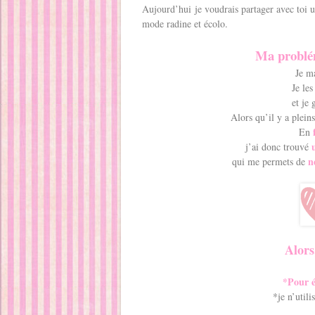
Aujourd’hui je voudrais partager avec toi u
mode radine et écolo.
Ma problém
Je m
Je les
et je 
Alors qu’il y a plein
En
u
j’ai donc trouvé
n
qui me permets de
Alors
*Pour é
*je n’util