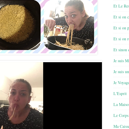
Et Le Re
Et si on 
Et si on 
Et si on r
Et sinon
Je suis M
Je suis u
Je Voyage
L'Esprit
La Maiso
Le Corps
Ma Caisse