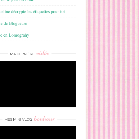
ueline décrypte les étiquettes pour toi
ie de Blogueuse
ie en Lomograhy
vidéo
MA DERNIÈRE
bonheur
MES MINI VLOG