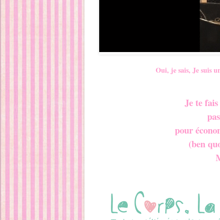
Oui, je sais, Je suis 
Je te fais
pas
pour économ
(ben qu