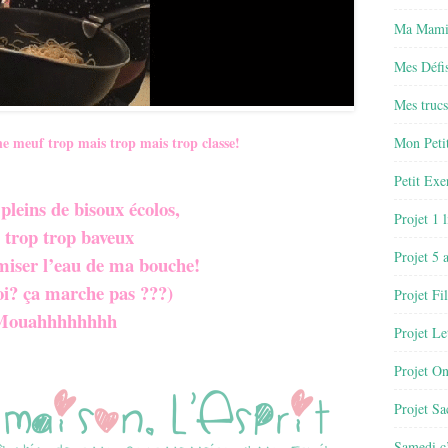
Ma Mamie
Mes Défis
Mes trucs
une meuf trop mais trop mais trop classe!
Mon Petit
Petit Exe
 pleins de bisoux écolos,
Projet 1 
 trop trop baveux
Projet 5 
iser l’eau de ma bouche!
oi? ça marche pas ???)
Projet Fil
Mouahhhhhhhh
Projet Le
Projet O
Projet Sa
Samedi c’