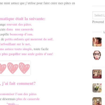
s
ne mini astuce que j’utilise pour faire cuire mes pâtes en
e
E
m
atique était la suivante:
a
Powered
souvent des pâtes.
ange
i
dans une casserole
 cuis
l
beaucoup d’eau.
gaspille
petits enfants qui meurent de soif.
s de
farfouillant sur le net,
ne astuce toute simple
, toute facile
e plus gaspiller une seule goûte d’eau!
, j’ai fait comment?
conomiser l’eau des pâtes
plus de casserole
ise désormais
*mais….