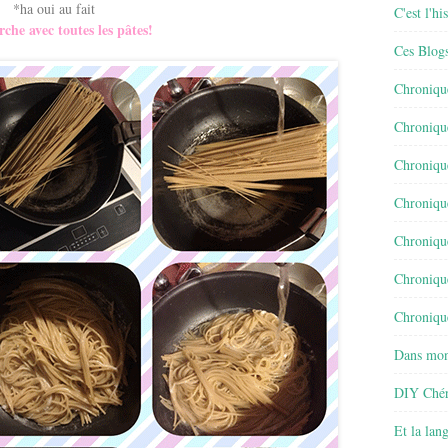
*ha oui au fait
C'est l'h
che avec toutes les pâtes!
Ces Blog
Chroniqu
Chroniqu
Chroniqu
Chroniqu
Chroniqu
Chroniqu
Chronique
Dans mon
DIY Chér
Et la lan