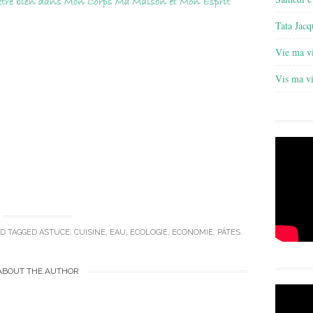
Tata Jacq
Vie ma v
Vis ma v
D TAGGED
ASTUCE
,
CUISINE
,
EAU
,
ECOLOGIE
,
ECONOMIE
,
PÂTES
.
ABOUT THE AUTHOR