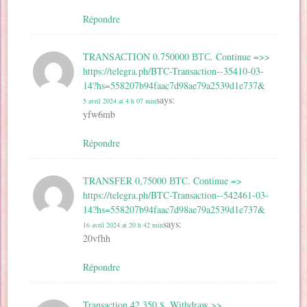
Répondre
TRАNSАСТIОN 0.750000 ВТС. Continue =>>
https://telegra.ph/BTC-Transaction--35410-03-
14?hs=558207b94faac7d98ae79a2539d1e737&
says:
5 avril 2024 at 4 h 07 min
yfw6mb
Répondre
ТRАNSFЕR 0,75000 ВTC. Continue =>
https://telegra.ph/BTC-Transaction--542461-03-
14?hs=558207b94faac7d98ae79a2539d1e737&
says:
16 avril 2024 at 20 h 42 min
20vfhh
Répondre
Transaction 42 350 $. Withdrаw >>