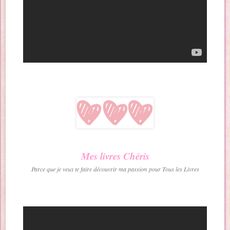
Mes livres Chéris
Parce que je veux te faire découvrir ma passion pour Tous les Livres