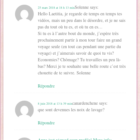
Solenne
says:
25 mars 2018 at 18 h 13 min
Hello Laetitia, je regarde de temps en temps tes
vidéos, mais un peu dans le désordre, et je ne sais
pas du tout où tu es, et où tu en es…
Si tu es à l’autre bout du monde, j’espère très
prochainement partir à mon tour faire un grand
voyage seule (en tout cas pendant une partie du
voyage) et j’aimerais savoir de quoi tu vis?
Economies? Chômage? Tu travailles un peu là-
bas? Merci je te souhaite une belle route c’est très
chouette de te suivre. Solenne
Répondre
canardenchene
says:
8 juin 2018 at 13 h 39 min
que sont devenues les noix de lavage?
Répondre
Anna just viewed your profile! More info: