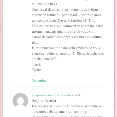
es..telle que tu es…
Quel régal dans les longs moments de fatigue
morale de tomber « par hasard » sur tes danses
cro cro cro droles!!avec « faridou »!!!!!!…
Tout ce que tu vis,et comment tu le vis me parle
enormement..ms quel fou rire de vous voir
danser ds votre cuisine,vous taquiner en voiture
etc…
Je prie pour avoir de nouvelles vidéos de vous
2,en total délire à danser…!!!!!Serai-je exhaucée
prochainement??…
merci….
Cécile..
Répondre
NG
says:
20 septembre 2016 at 21 h 28 min
Bonjour Laetitia.
J’ai regardé la vidéo de l’interview avec Juncker
d’où mon débarquement sur ton blog.
Bravo pour ton courage il fallait le faire. Je suis