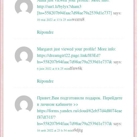
http://surl.li/bylyx?sham3
[hs=558207b94faac7d98ae79a2539d1e737]
says:
wezru8
10 mai 2022 at 13 h 25 min
Répondre
Margaret just viewed your profile! More info:
https://dreamgirl22.page.link/H3Ed?
hs=558207b94faac7d98ae79a2539d1e737&
says:
dfnw6k
6 juin 2022 at 8 h 25 min
Répondre
Привет,Вам подготовили подарок. Перейдите
в личном кабинете >>
https://forms.yandex.ru/cloud/62eb57d4d8074eae
f87df31f/?
hs=558207b94faac7d98ae79a2539d1e737&
says:
s9djtg
16 août 2022 at 23 h 54 min