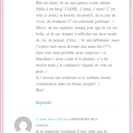
Ben dis donc! Je ne suis jamais restée autant
fidèle à un blog! J’AIME, j’aime, j’aime! C’est
tout ce dont j’ai besoin: du positif, de la joie de
vivre, du bonheur! C’est tellement pétillant! :)
Merci, de me rappeler chaque jour que la vie est
belle, et de me donner à réfléchir sur mon mode
de vie, de penser, d’être… Je suis débutante, mais
j’espère moi aussi devenir une nana bio (^^),
faire tout mon possible pour respecter ( et
dépolluer!) mon corps et la planète, y’a du
boulot mais j’ai confiance! Quand on veut on
peut :)
Je t’envoie ma tendresse et te souhaite bonne
continuation dans tes beaux projets! :)
Bise!
Répondre
bourdenet
says:
11 juillet 2016 at 20 h 03 min
coucou….
Je te remercie vivement d’etre celle que tu