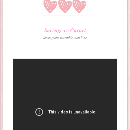
Saccage ce Carnet
Saccageons ensemble mon livre