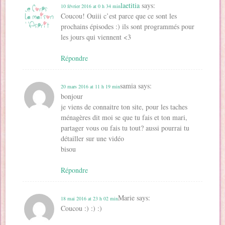
laetitia
says:
10 février 2016 at 0 h 34 min
Coucou! Ouiii c’est parce que ce sont les
prochains épisodes :) ils sont programmés pour
les jours qui viennent <3
Répondre
samia
says:
20 mars 2016 at 11 h 19 min
bonjour
je viens de connaitre ton site, pour les taches
ménagères dit moi se que tu fais et ton mari,
partager vous ou fais tu tout? aussi pourrai tu
détailler sur une vidéo
bisou
Répondre
Marie
says:
18 mai 2016 at 23 h 02 min
Coucou :) :) :)