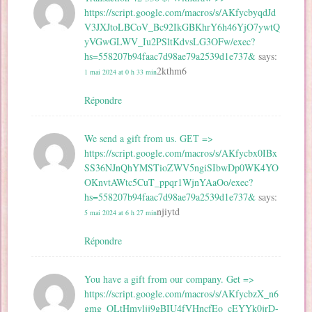
https://script.google.com/macros/s/AKfycbyqdJd
V3JXJtoLBCoV_Bc92IkGBKhrY6h46YjO7ywtQ
yVGwGLWV_Iu2PSltKdvsLG3OFw/exec?
hs=558207b94faac7d98ae79a2539d1e737&
says:
2kthm6
1 mai 2024 at 0 h 33 min
Répondre
We send a gift from us. GЕТ =>
https://script.google.com/macros/s/AKfycbx0IBx
SS36NJnQhYMSTioZWV5ngiSIbwDp0WK4YO
OKnvtAWtc5CuT_ppqr1WjnYAaOo/exec?
hs=558207b94faac7d98ae79a2539d1e737&
says:
njiytd
5 mai 2024 at 6 h 27 min
Répondre
You have a gift from our company. Get =>
https://script.google.com/macros/s/AKfycbzX_n6
gmg_OLtHmyljj9gBIU4fVHncfEo_cEYYk0jrD-