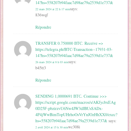
14?hs=558207b94faac7d98ae79a2539d1e737&
says:
22 mars 2024 at 22 h 17 min
836wqf
Répondre
ТRАNSFЕR 0.750000 ВTC. Receive =>
https://telegra.ph/BTC-Transaction--17931-03-
14?hs=558207b94faac7d98ae79a2539d1e737&
says:
26 mars 2024 at 8 h 03 min
b45tt3
Répondre
SЕNDING 1,0000691 ВТС. Continue >>>
https://script.google.com/macros/s/AKfycbxEAg
0D25F-pbzirzvU6Nw4JW3dJBUsSADx-
4P4jWwBimTopUHrhoOsVrYnJOzHhXX0/exec?
hs=558207b94faac7d98ae79a2539d1e737&
says:
wc308i
2 avril 2024 at 15 h 30 min