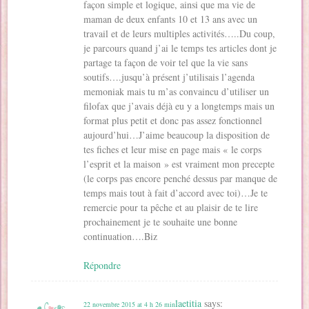
façon simple et logique, ainsi que ma vie de
n
s
s
u
a
d
s
u
u
n
n
a
maman de deux enfants 10 et 13 ans avec un
u
n
n
e
s
n
n
e
e
n
u
s
travail et de leurs multiples activités…..Du coup,
e
n
n
o
n
u
n
o
o
u
e
je parcours quand j’ai le temps tes articles dont je
n
o
u
u
v
n
e
partage ta façon de voir tel que la vie sans
u
v
v
e
o
n
v
e
e
l
u
o
soutifs….jusqu’à présent j’utilisais l’agenda
e
l
l
l
v
u
l
l
l
e
e
v
memoniak mais tu m’as convaincu d’utiliser un
l
e
e
f
l
e
e
f
f
e
l
filofax que j’avais déjà eu y a longtemps mais un
l
f
e
e
n
e
l
format plus petit et donc pas assez fonctionnel
e
n
n
ê
f
e
n
ê
ê
t
e
f
aujourd’hui…J’aime beaucoup la disposition de
ê
t
t
r
n
e
t
r
r
e
ê
n
tes fiches et leur mise en page mais « le corps
r
e
e
)
t
ê
e
)
)
r
l’esprit et la maison » est vraiment mon precepte
t
)
e
r
(le corps pas encore penché dessus par manque de
)
e
)
temps mais tout à fait d’accord avec toi)…Je te
remercie pour ta pêche et au plaisir de te lire
prochainement je te souhaite une bonne
continuation….Biz
Répondre
laetitia
says:
22 novembre 2015 at 4 h 26 min