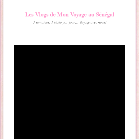
Les Vlogs de Mon Voyage au Sénégal
3 semaines, 1 vidéo par jour… Voyage avec nous!