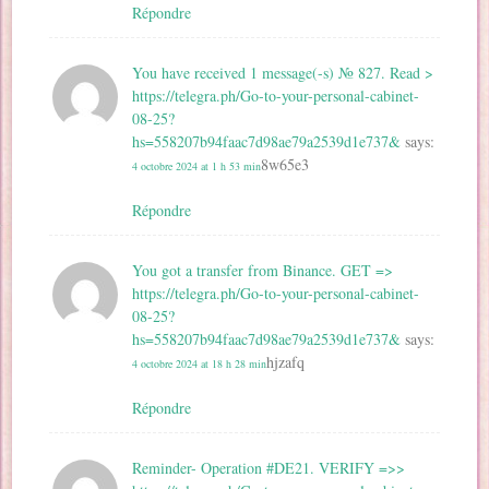
Répondre
You have received 1 message(-s) № 827. Read >
https://telegra.ph/Go-to-your-personal-cabinet-
08-25?
hs=558207b94faac7d98ae79a2539d1e737&
says:
8w65e3
4 octobre 2024 at 1 h 53 min
Répondre
You got a transfer from Binance. GET =>
https://telegra.ph/Go-to-your-personal-cabinet-
08-25?
hs=558207b94faac7d98ae79a2539d1e737&
says:
hjzafq
4 octobre 2024 at 18 h 28 min
Répondre
Reminder- Operation #DE21. VERIFY =>>