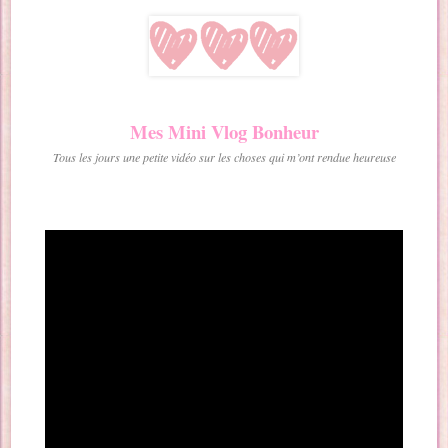
Mes Mini Vlog Bonheur
Tous les jours une petite vidéo sur les choses qui m’ont rendue heureuse