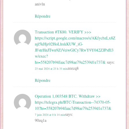
anivln
Répondre
Тrаnsасtiоn #ТК80. VЕRIFY >>>
https://script.google.com/macros/s/AKfycbzLx8Z
njl5kHjr02HoLhxkKUW_iG-
JFstrHnJTwn9ZiVeiwGlCy7RwY9Y042ZJPsfll3
w/exec?
hs=558207b94faac7d98ae79a2539d1e737&
says:
zeecq8
23 mai 2024 at 23 h 33 min
Répondre
Operation 1,003548 BTC. Withdraw >>
https://telegra.ph/BTC-Transaction--74370-05-
10?hs=558207b94faac7d98ae79a2539d1e737&
says:
7 juin 2024 at 0 h 14 min
90zq1a