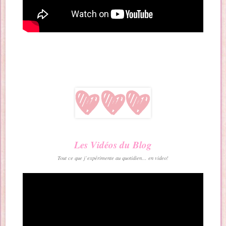
Les Vidéos du Blog
Tout ce que j’expérimente au quotidien… en video!