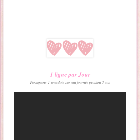
1 ligne par Jour
Partageons 1 anecdote sur ma journée pendant 5 ans