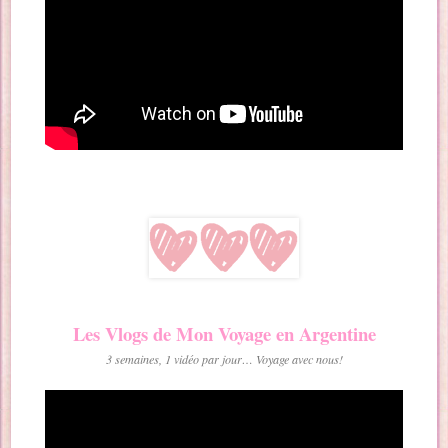
Les Vlogs de Mon Voyage en Argentine
3 semaines, 1 vidéo par jour… Voyage avec nous!