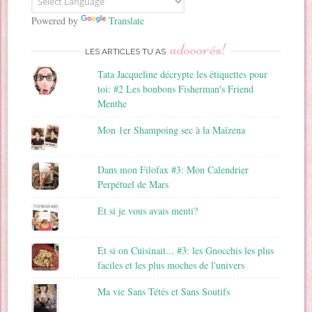
m
a
Powered by
Translate
i
adooorés!
l
LES ARTICLES TU AS
Tata Jacqueline décrypte les étiquettes pour
toi: #2 Les bonbons Fisherman's Friend
Menthe
Mon 1er Shampoing sec à la Maïzena
Dans mon Filofax #3: Mon Calendrier
Perpétuel de Mars
Et si je vous avais menti?
Et si on Cuisinait... #3: les Gnocchis les plus
faciles et les plus moches de l'univers
Ma vie Sans Tétés et Sans Soutifs