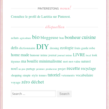
nous!
PINTERESTONS
Consultez le profil de Laetitia sur Pinterest.
étiquettes
bio
cuisine
bonheur
bloggeuse
achats
bon
agriculture
DIY
ecologie
defis
dictionnaire
garde robe
dressing
fruits
home made
LIVRE
humour
look
intime
journal
journal intime
local
minimalisme
ma bouille
naturel
mot
légumes
mot-valise
recette
recyclage
noel
projet
partage
no poo
peinture
producteur
tutoriel
vocabulaire
style
vetements
shopping
simple
tenues
zéro déchet
voyage
Search for: