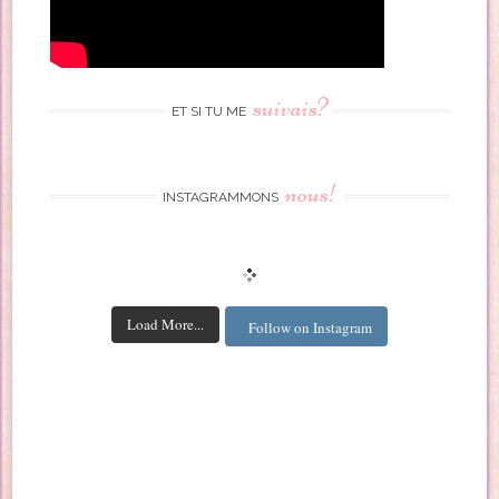
suivais?
ET SI TU ME
nous!
INSTAGRAMMONS
Load More...
Follow on Instagram