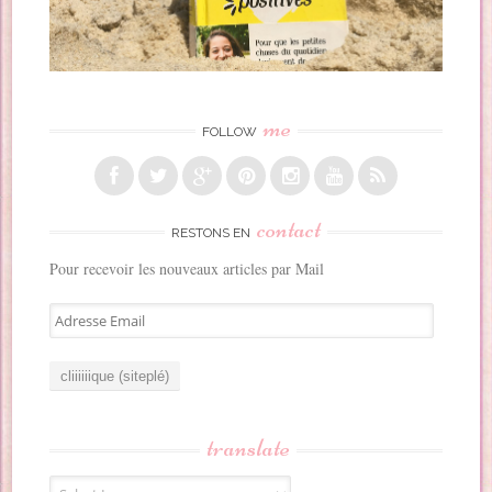
me
FOLLOW
contact
RESTONS EN
Pour recevoir les nouveaux articles par Mail
A
d
r
e
s
s
translate
e
E