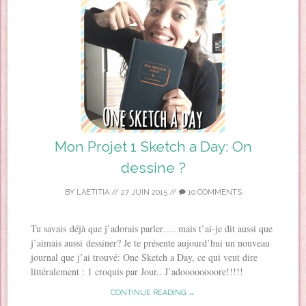
Mon Projet 1 Sketch a Day: On
dessine ?
BY
LAETITIA
//
27 JUIN 2015
//
10 COMMENTS
Tu savais déjà que j’adorais parler…. mais t’ai-je dit aussi que
j’aimais aussi dessiner? Je te présente aujourd’hui un nouveau
journal que j’ai trouvé: One Sketch a Day, ce qui veut dire
littéralement : 1 croquis par Jour.. J’adoooooooore!!!!!
CONTINUE READING →