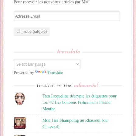
Pour recevoir les nouveaux articles par Mail
A
d
r
e
s
s
translate
e
E
m
a
Powered by
Translate
i
adooorés!
l
LES ARTICLES TU AS
Tata Jacqueline décrypte les étiquettes pour
toi: #2 Les bonbons Fisherman's Friend
Menthe
Mon 1ier Shampoing au Rhassoul (ou
Ghassoul)