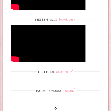
bonheur
MES MINI VLOG
suivais?
ET SI TU ME
nous!
INSTAGRAMMONS