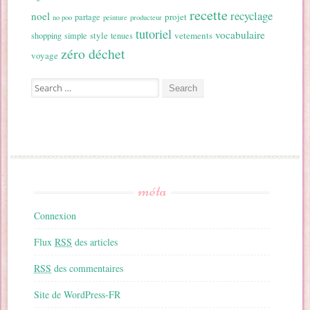
recette
recyclage
noel
projet
partage
no poo
peinture
producteur
tutoriel
vocabulaire
style
vetements
shopping
simple
tenues
zéro déchet
voyage
Search for:
méta
Connexion
Flux
RSS
des articles
RSS
des commentaires
Site de WordPress-FR