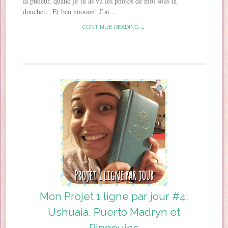
la pudeur, quand je tu as vu les photos de moi sous la
douche… Et ben noooon! J’ai...
CONTINUE READING →
Mon Projet 1 ligne par jour #4:
Ushuaia, Puerto Madryn et
Pingouins