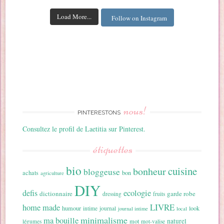
Load More...
Follow on Instagram
nous!
PINTERESTONS
Consultez le profil de Laetitia sur Pinterest.
étiquettes
bio
cuisine
bonheur
bloggeuse
achats
bon
agriculture
DIY
ecologie
defis
dictionnaire
garde robe
dressing
fruits
home made
LIVRE
humour
look
intime
journal
journal intime
local
minimalisme
ma bouille
naturel
mot
légumes
mot-valise