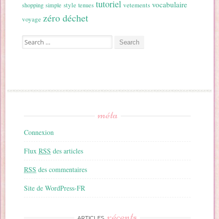
tutoriel
vocabulaire
style
vetements
shopping
simple
tenues
zéro déchet
voyage
Search for:
méta
Connexion
Flux
RSS
des articles
RSS
des commentaires
Site de WordPress-FR
récents
ARTICLES