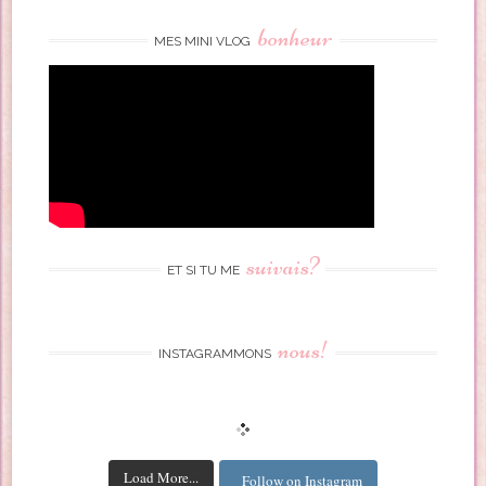
bonheur
MES MINI VLOG
suivais?
ET SI TU ME
nous!
INSTAGRAMMONS
Load More...
Follow on Instagram