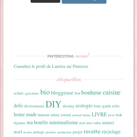
nous!
PINTERESTONS
Consultez le profil de Laetitia sur Pinterest.
étiquettes
bio
cuisine
bonheur
bloggeuse
achats
bon
agriculture
DIY
ecologie
defis
dictionnaire
garde robe
dressing
fruits
home made
LIVRE
humour
look
intime
journal
journal intime
local
minimalisme
ma bouille
naturel
mot
légumes
mot-valise
recette
recyclage
noel
projet
partage
no poo
peinture
producteur