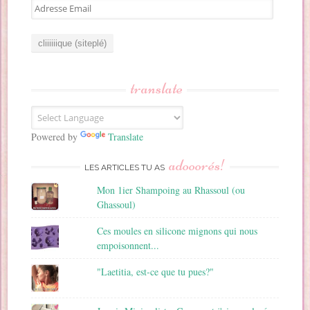
A
d
r
e
s
s
translate
e
E
m
a
Powered by
Translate
i
adooorés!
l
LES ARTICLES TU AS
Mon 1ier Shampoing au Rhassoul (ou
Ghassoul)
Ces moules en silicone mignons qui nous
empoisonnent...
"Laetitia, est-ce que tu pues?"