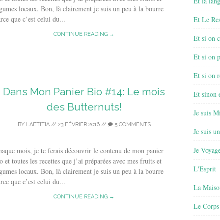
Et la lan
gumes locaux. Bon, là clairement je suis un peu à la bourre
rce que c’est celui du...
Et Le Re
CONTINUE READING →
Et si on 
Et si on 
Et si on r
Dans Mon Panier Bio #14: Le mois
Et sinon
des Butternuts!
Je suis M
BY
LAETITIA
//
23 FÉVRIER 2016
//
5 COMMENTS
Je suis u
Je Voyage
aque mois, je te ferais découvrir le contenu de mon panier
o et toutes les recettes que j’ai préparées avec mes fruits et
L'Esprit
gumes locaux. Bon, là clairement je suis un peu à la bourre
rce que c’est celui du...
La Maiso
CONTINUE READING →
Le Corps