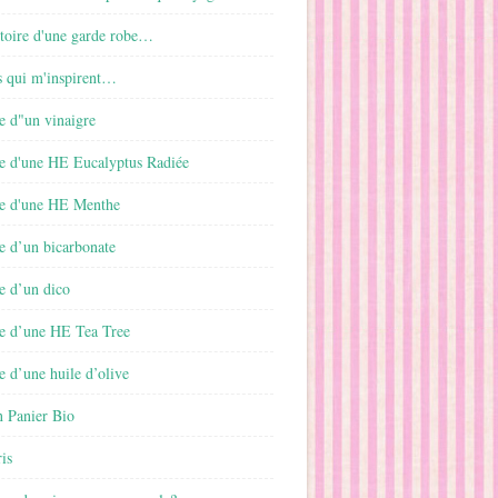
istoire d'une garde robe…
s qui m'inspirent…
e d"un vinaigre
e d'une HE Eucalyptus Radiée
e d'une HE Menthe
e d’un bicarbonate
e d’un dico
e d’une HE Tea Tree
 d’une huile d’olive
 Panier Bio
is