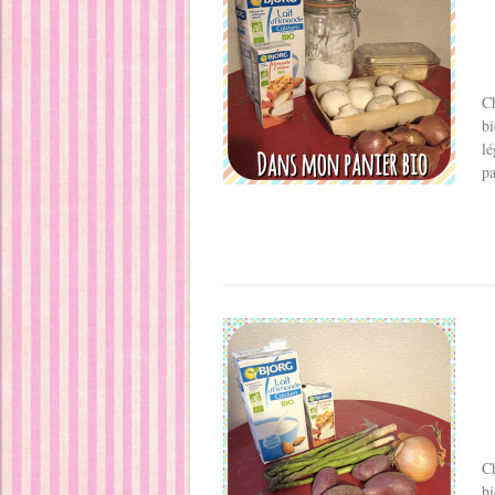
Ch
bi
lé
pa
Ch
bi