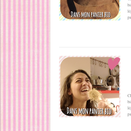
bi
lé
pa
Ch
bi
lé
pa