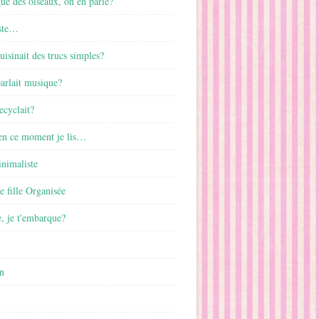
gue des oiseaux, on en parle?
ste…
cuisinait des trucs simples?
parlait musique?
ecyclait?
 en ce moment je lis…
inimaliste
ne fille Organisée
, je t'embarque?
n