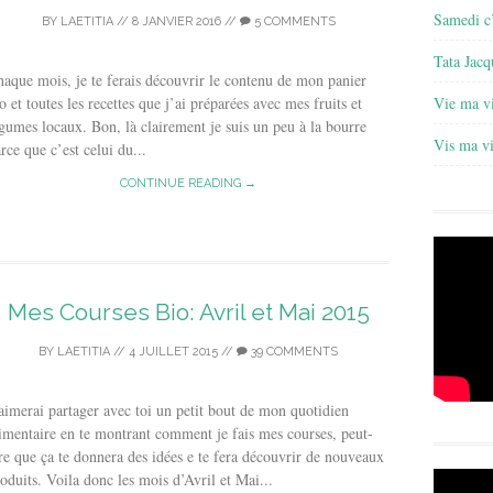
Samedi c’
BY
LAETITIA
//
8 JANVIER 2016
//
5 COMMENTS
Tata Jacq
aque mois, je te ferais découvrir le contenu de mon panier
o et toutes les recettes que j’ai préparées avec mes fruits et
Vie ma v
gumes locaux. Bon, là clairement je suis un peu à la bourre
Vis ma v
rce que c’est celui du...
CONTINUE READING →
Mes Courses Bio: Avril et Mai 2015
BY
LAETITIA
//
4 JUILLET 2015
//
39 COMMENTS
aimerai partager avec toi un petit bout de mon quotidien
imentaire en te montrant comment je fais mes courses, peut-
re que ça te donnera des idées e te fera découvrir de nouveaux
oduits. Voila donc les mois d’Avril et Mai...