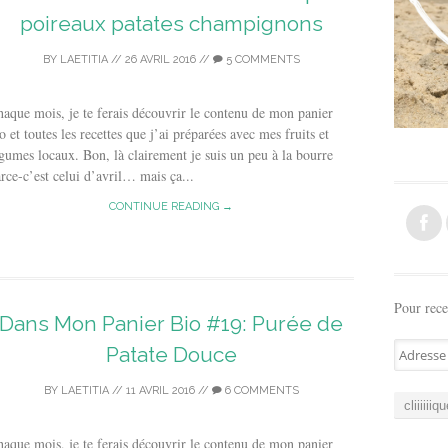
poireaux patates champignons
BY
LAETITIA
//
26 AVRIL 2016
//
5 COMMENTS
aque mois, je te ferais découvrir le contenu de mon panier
o et toutes les recettes que j’ai préparées avec mes fruits et
gumes locaux. Bon, là clairement je suis un peu à la bourre
rce-c’est celui d’avril… mais ça...
CONTINUE READING →
Pour rece
Dans Mon Panier Bio #19: Purée de
A
Patate Douce
d
r
BY
LAETITIA
//
11 AVRIL 2016
//
6 COMMENTS
e
s
aque mois, je te ferais découvrir le contenu de mon panier