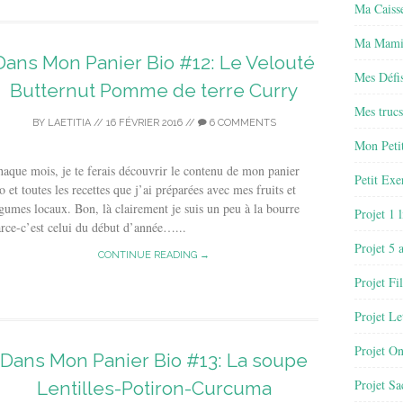
Ma Caisse
Ma Mamie
Dans Mon Panier Bio #12: Le Velouté
Mes Défis
Butternut Pomme de terre Curry
Mes trucs
BY
LAETITIA
//
16 FÉVRIER 2016
//
6 COMMENTS
Mon Petit
aque mois, je te ferais découvrir le contenu de mon panier
Petit Exe
o et toutes les recettes que j’ai préparées avec mes fruits et
gumes locaux. Bon, là clairement je suis un peu à la bourre
Projet 1 
rce-c’est celui du début d’année…...
Projet 5 
CONTINUE READING →
Projet Fil
Projet Le
Projet O
Dans Mon Panier Bio #13: La soupe
Projet Sa
Lentilles-Potiron-Curcuma