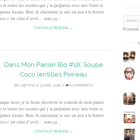
s
o et toutes les recettes que j’ai préparées avec mes fruits et
e
gumes locaux. Bon, là clairement je suis un peu à la bourre
E
rce-c’est celui d’avril… mais ça...
m
a
CONTINUE READING →
Powered
i
l
Dans Mon Panier Bio #18: Soupe
Coco lentilles Poireau
BY
LAETITIA
//
5 AVRIL 2016
//
6 COMMENTS
aque mois, je te ferais découvrir le contenu de mon panier
o et toutes les recettes que j’ai préparées avec mes fruits et
gumes locaux. Bon, là clairement je suis un peu à la bourre
rce-c’est celui d’avril… mais ça...
CONTINUE READING →