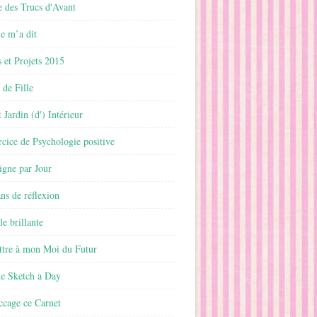
 des Trucs d'Avant
 m’a dit
 et Projets 2015
 de Fille
 Jardin (d') Intérieur
rcice de Psychologie positive
ligne par Jour
ans de réflexion
le brillante
ttre à mon Moi du Futur
ne Sketch a Day
ccage ce Carnet