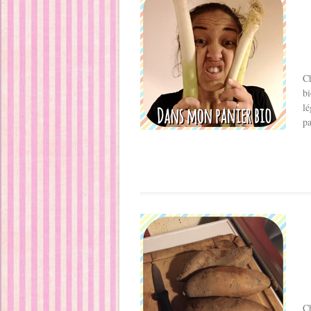
Ch
bi
lé
pa
Ch