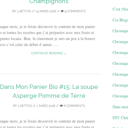
Champignons
C'est l'h
BY
LAETITIA
//
15 MARS 2016
//
9 COMMENTS
Ces Blog
aque mois, je te ferais découvrir le contenu de mon panier
Chroniqu
o et toutes les recettes que j’ai préparées avec mes fruits et
gumes locaux. Bon, là clairement je suis un peu à la bourre
Chroniqu
rce-c’est celui du début d’année…...
Chroniqu
CONTINUE READING →
Chroniqu
Chroniqu
Chroniqu
Dans Mon Panier Bio #15: La soupe
Asperge Pomme de Terre
Chronique
BY
LAETITIA
//
1 MARS 2016
//
6 COMMENTS
Dans mon
DIY Chér
aque mois, je te ferais découvrir le contenu de mon panier
o et toutes les recettes que j’ai préparées avec mes fruits et