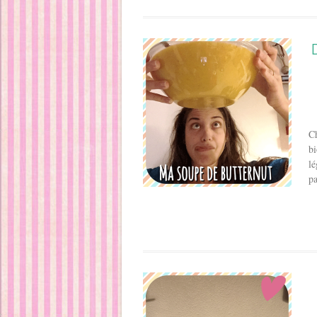
Ch
bi
lé
pa