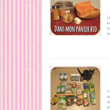
Ch
bi
lé
pa
J’
al
êt
pr