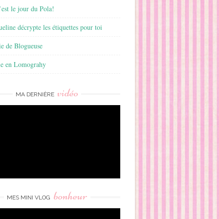
est le jour du Pola!
ueline décrypte les étiquettes pour toi
ie de Blogueuse
ie en Lomograhy
vidéo
MA DERNIÈRE
bonheur
MES MINI VLOG