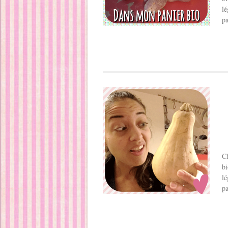
lé
pa
Ch
bi
lé
pa