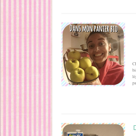
Ch
bi
lé
pa