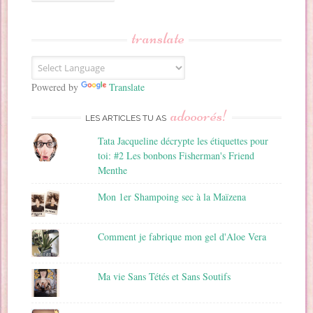
s
s
translate
e
E
m
a
Powered by
Translate
i
adooorés!
l
LES ARTICLES TU AS
Tata Jacqueline décrypte les étiquettes pour
toi: #2 Les bonbons Fisherman's Friend
Menthe
Mon 1er Shampoing sec à la Maïzena
Comment je fabrique mon gel d'Aloe Vera
Ma vie Sans Tétés et Sans Soutifs