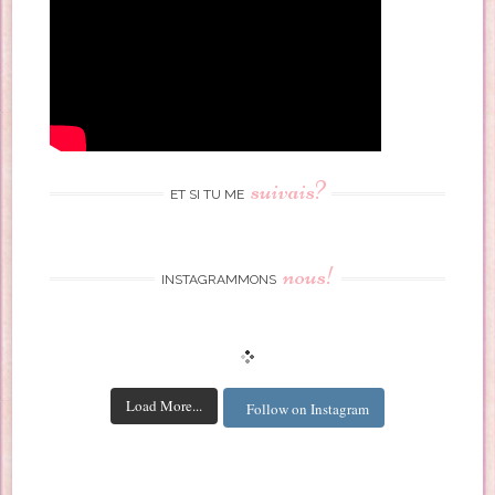
suivais?
ET SI TU ME
nous!
INSTAGRAMMONS
Load More...
Follow on Instagram