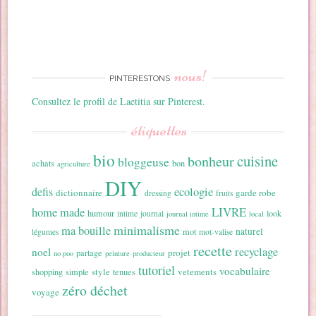
nous!
PINTERESTONS
Consultez le profil de Laetitia sur Pinterest.
étiquettes
bio
cuisine
bonheur
bloggeuse
achats
bon
agriculture
DIY
ecologie
defis
dictionnaire
garde robe
dressing
fruits
home made
LIVRE
humour
look
intime
journal
journal intime
local
minimalisme
ma bouille
naturel
mot
légumes
mot-valise
recette
recyclage
noel
projet
partage
no poo
peinture
producteur
tutoriel
vocabulaire
style
vetements
shopping
simple
tenues
zéro déchet
voyage