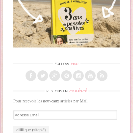
me
FOLLOW
contact
RESTONS EN
Pour recevoir les nouveaux articles par Mail
A
d
r
e