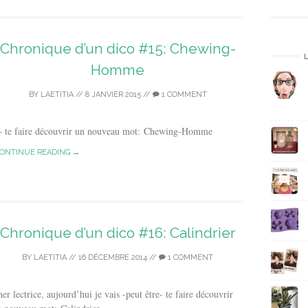
s
e
E
Chronique d’un dico #15: Chewing-
m
a
Homme
i
l
BY
LAETITIA
//
8 JANVIER 2015
//
1 COMMENT
tre- te faire découvrir un nouveau mot: Chewing-Homme
ONTINUE READING →
Chronique d’un dico #16: Calindrier
BY
LAETITIA
//
16 DÉCEMBRE 2014
//
1 COMMENT
er lectrice, aujourd’hui je vais -peut être- te faire découvrir