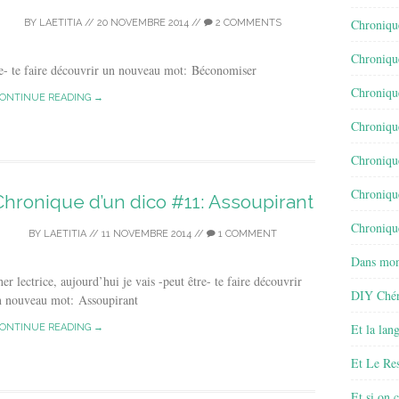
Chroniqu
BY
LAETITIA
//
20 NOVEMBRE 2014
//
2 COMMENTS
Chroniqu
tre- te faire découvrir un nouveau mot: Béconomiser
Chroniqu
ONTINUE READING →
Chroniqu
Chroniqu
Chroniqu
Chronique d’un dico #11: Assoupirant
Chronique
BY
LAETITIA
//
11 NOVEMBRE 2014
//
1 COMMENT
Dans mon
er lectrice, aujourd’hui je vais -peut être- te faire découvrir
DIY Chér
n nouveau mot: Assoupirant
Et la lan
ONTINUE READING →
Et Le Re
Et si on 