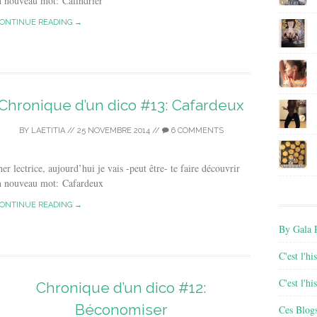
n nouveau mot: Calindrier
ONTINUE READING →
Chronique d’un dico #13: Cafardeux
BY
LAETITIA
//
25 NOVEMBRE 2014
//
6 COMMENTS
er lectrice, aujourd’hui je vais -peut être- te faire découvrir
n nouveau mot: Cafardeux
ONTINUE READING →
By Gala P
C'est l'h
C'est l'h
Chronique d’un dico #12:
Béconomiser
Ces Blog