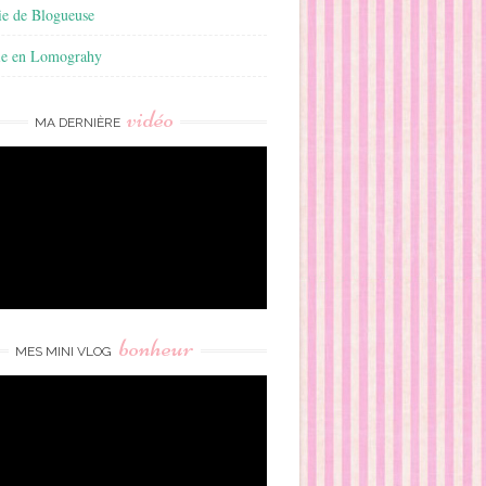
ie de Blogueuse
ie en Lomograhy
vidéo
MA DERNIÈRE
bonheur
MES MINI VLOG