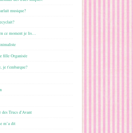
parlait musique?
ecyclait?
 en ce moment je lis…
inimaliste
ne fille Organisée
, je t'embarque?
n
 des Trucs d'Avant
 m’a dit