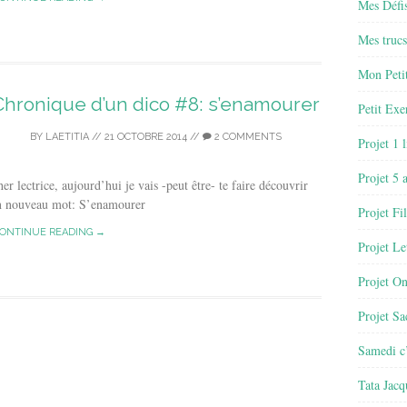
Mes Défis
Mes trucs
Mon Petit
Chronique d’un dico #8: s’enamourer
Petit Exe
BY
LAETITIA
//
21 OCTOBRE 2014
//
2 COMMENTS
Projet 1 
Projet 5 
er lectrice, aujourd’hui je vais -peut être- te faire découvrir
n nouveau mot: S’enamourer
Projet Fil
ONTINUE READING →
Projet Le
Projet O
Projet Sa
Samedi c’
Tata Jacq