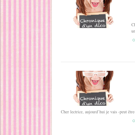
Ch
un
C
Cher lectrice, aujourd’hui je vais -peut êt
C