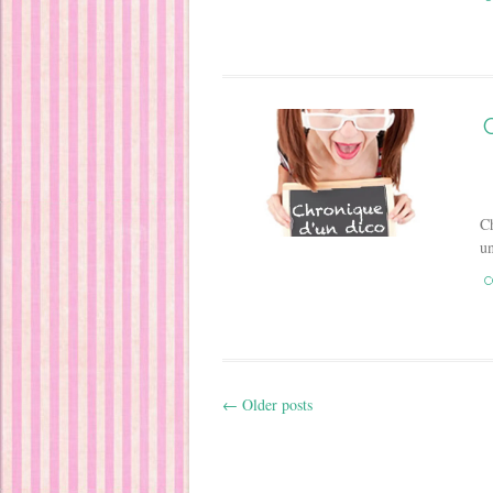
Ch
u
C
←
Older posts
Post navigation