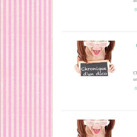
u
C
Ch
u
C