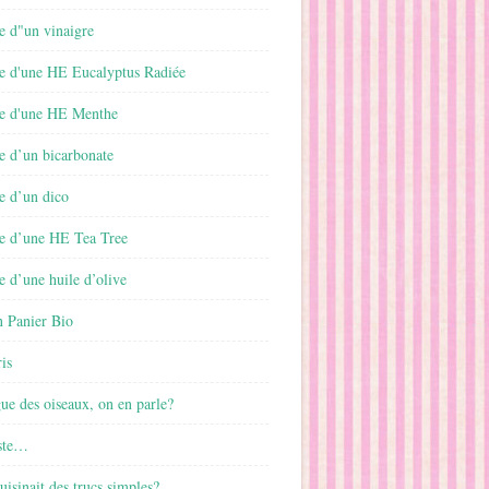
e d"un vinaigre
e d'une HE Eucalyptus Radiée
e d'une HE Menthe
e d’un bicarbonate
e d’un dico
e d’une HE Tea Tree
 d’une huile d’olive
 Panier Bio
is
gue des oiseaux, on en parle?
ste…
cuisinait des trucs simples?