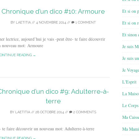
Chronique d’un dico #10: Armoure
Et si on 
Et si on r
BY
LAETITIA
//
4 NOVEMBRE 2014
//
1 COMMENT
Et sinon
er lectrice, aujourd’hui je vais -peut être- te faire découvrir
n nouveau mot: Armoure
Je suis M
ONTINUE READING →
Je suis u
Je Voyage
L'Esprit
Chronique d’un dico #9: Adulterre-à-
La Maiso
terre
Le Corps
BY
LAETITIA
//
28 OCTOBRE 2014
//
2 COMMENTS
Ma Caisse
e- te faire découvrir un nouveau mot: Adulterre-à-terre
Ma Mamie
ONTINUE READING →