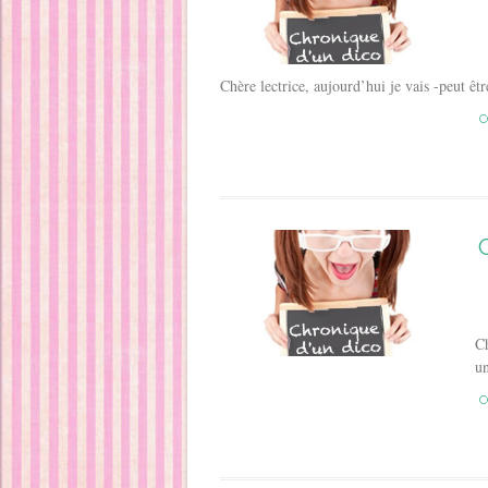
Chère lectrice, aujourd’hui je vais -peut ê
C
Ch
u
C