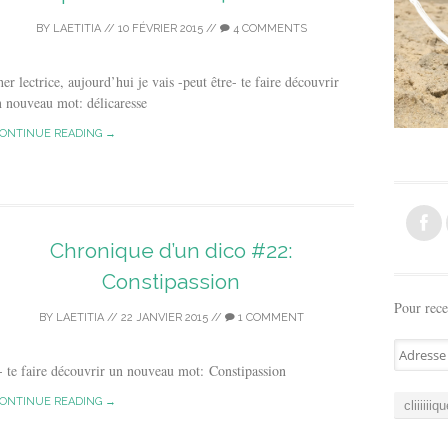
BY
LAETITIA
//
10 FÉVRIER 2015
//
4 COMMENTS
er lectrice, aujourd’hui je vais -peut être- te faire découvrir
 nouveau mot: délicaresse
ONTINUE READING →
Chronique d’un dico #22:
Constipassion
Pour rece
BY
LAETITIA
//
22 JANVIER 2015
//
1 COMMENT
A
re- te faire découvrir un nouveau mot: Constipassion
d
r
ONTINUE READING →
e
s