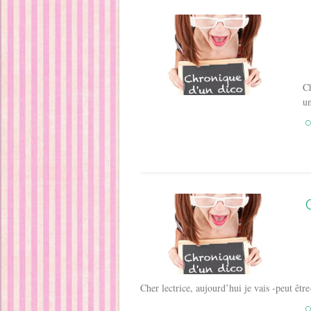
Ch
u
C
Cher lectrice, aujourd’hui je vais -peut êtr
C