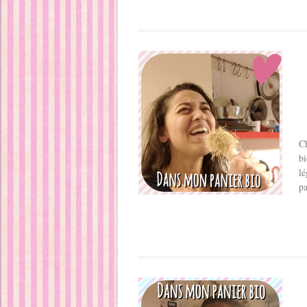
Ch
bi
lé
pa