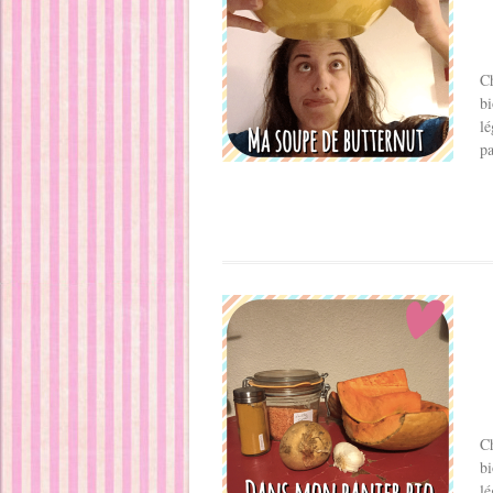
Ch
bi
lé
pa
Ch
bi
lé