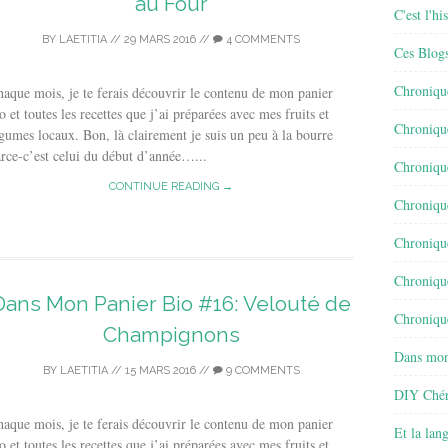
au Four
C'est l'h
BY
LAETITIA
//
29 MARS 2016
//
4 COMMENTS
Ces Blog
Chroniqu
aque mois, je te ferais découvrir le contenu de mon panier
o et toutes les recettes que j’ai préparées avec mes fruits et
Chroniqu
gumes locaux. Bon, là clairement je suis un peu à la bourre
rce-c’est celui du début d’année…...
Chroniqu
CONTINUE READING →
Chroniqu
Chroniqu
Chroniqu
Dans Mon Panier Bio #16: Velouté de
Chronique
Champignons
Dans mon
BY
LAETITIA
//
15 MARS 2016
//
9 COMMENTS
DIY Chér
aque mois, je te ferais découvrir le contenu de mon panier
Et la lan
o et toutes les recettes que j’ai préparées avec mes fruits et