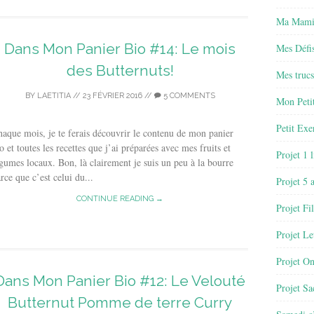
Ma Mamie
Dans Mon Panier Bio #14: Le mois
Mes Défis
des Butternuts!
Mes trucs
BY
LAETITIA
//
23 FÉVRIER 2016
//
5 COMMENTS
Mon Petit
Petit Exe
aque mois, je te ferais découvrir le contenu de mon panier
o et toutes les recettes que j’ai préparées avec mes fruits et
Projet 1 
gumes locaux. Bon, là clairement je suis un peu à la bourre
rce que c’est celui du...
Projet 5 
CONTINUE READING →
Projet Fil
Projet Le
Projet O
Dans Mon Panier Bio #12: Le Velouté
Projet Sa
Butternut Pomme de terre Curry