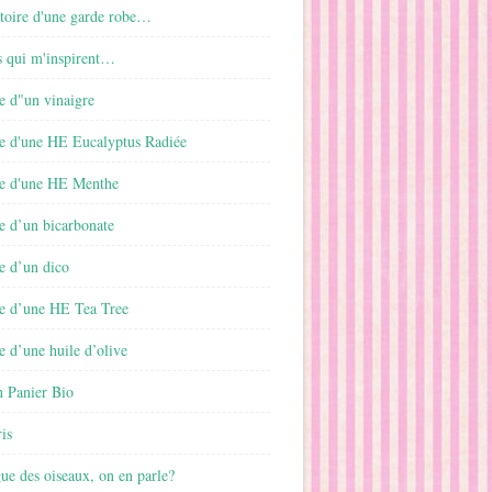
istoire d'une garde robe…
s qui m'inspirent…
e d"un vinaigre
e d'une HE Eucalyptus Radiée
e d'une HE Menthe
e d’un bicarbonate
e d’un dico
e d’une HE Tea Tree
 d’une huile d’olive
 Panier Bio
is
gue des oiseaux, on en parle?