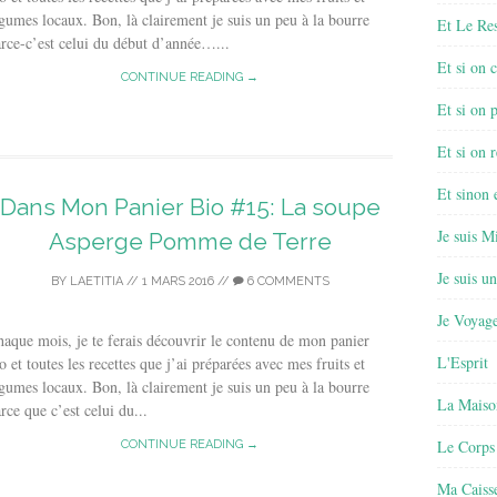
gumes locaux. Bon, là clairement je suis un peu à la bourre
Et Le Re
rce-c’est celui du début d’année…...
Et si on 
CONTINUE READING →
Et si on 
Et si on r
Et sinon
Dans Mon Panier Bio #15: La soupe
Je suis M
Asperge Pomme de Terre
Je suis u
BY
LAETITIA
//
1 MARS 2016
//
6 COMMENTS
Je Voyage
aque mois, je te ferais découvrir le contenu de mon panier
L'Esprit
o et toutes les recettes que j’ai préparées avec mes fruits et
gumes locaux. Bon, là clairement je suis un peu à la bourre
La Maiso
rce que c’est celui du...
Le Corps
CONTINUE READING →
Ma Caisse