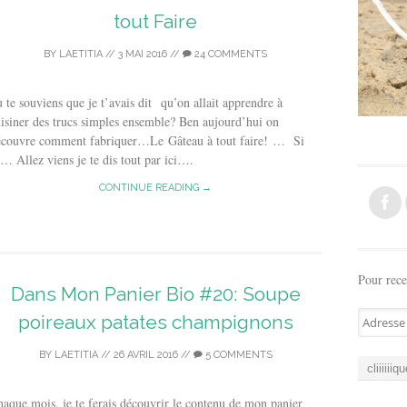
tout Faire
BY
LAETITIA
//
3 MAI 2016
//
24 COMMENTS
 te souviens que je t’avais dit qu’on allait apprendre à
isiner des trucs simples ensemble? Ben aujourd’hui on
écouvre comment fabriquer…Le Gâteau à tout faire! … Si
… Allez viens je te dis tout par ici….
CONTINUE READING →
Pour rece
Dans Mon Panier Bio #20: Soupe
A
poireaux patates champignons
d
r
BY
LAETITIA
//
26 AVRIL 2016
//
5 COMMENTS
e
s
aque mois, je te ferais découvrir le contenu de mon panier