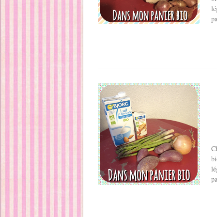
lé
pa
Ch
bi
lé
pa