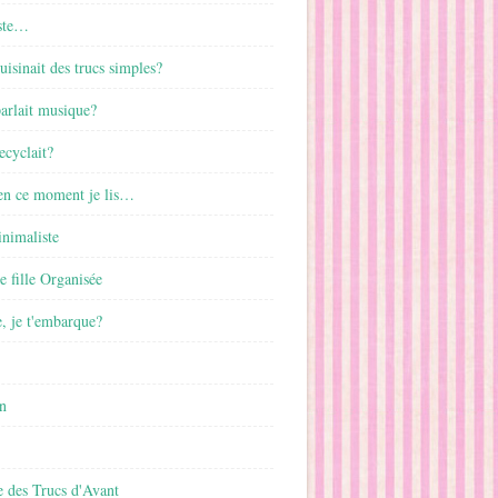
ste…
cuisinait des trucs simples?
parlait musique?
ecyclait?
 en ce moment je lis…
inimaliste
ne fille Organisée
, je t'embarque?
n
 des Trucs d'Avant