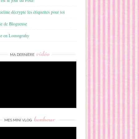
est le jour du Pola!
ueline décrypte les étiquettes pour toi
ie de Blogueuse
ie en Lomograhy
vidéo
MA DERNIÈRE
bonheur
MES MINI VLOG