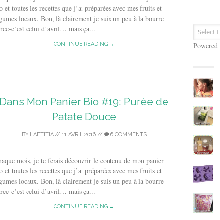
s
o et toutes les recettes que j’ai préparées avec mes fruits et
e
gumes locaux. Bon, là clairement je suis un peu à la bourre
E
rce-c’est celui d’avril… mais ça...
m
a
CONTINUE READING →
Powered
i
l
Dans Mon Panier Bio #19: Purée de
Patate Douce
BY
LAETITIA
//
11 AVRIL 2016
//
6 COMMENTS
aque mois, je te ferais découvrir le contenu de mon panier
o et toutes les recettes que j’ai préparées avec mes fruits et
gumes locaux. Bon, là clairement je suis un peu à la bourre
rce-c’est celui d’avril… mais ça...
CONTINUE READING →