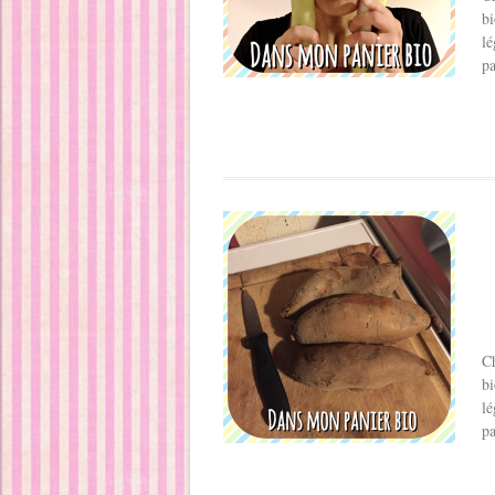
bi
lé
pa
Ch
bi
lé
pa