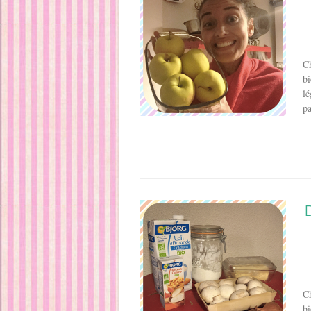
Ch
bi
lé
pa
Ch
bi