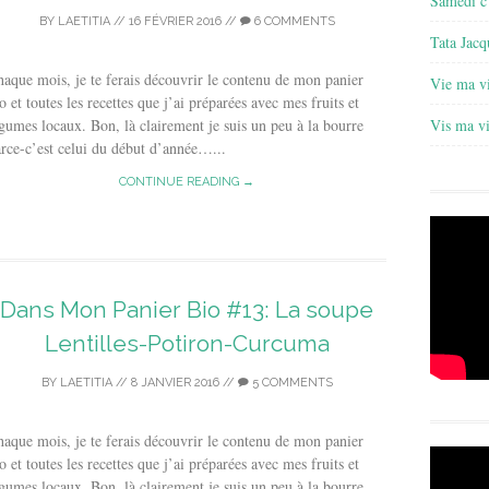
Samedi c’
BY
LAETITIA
//
16 FÉVRIER 2016
//
6 COMMENTS
Tata Jacq
aque mois, je te ferais découvrir le contenu de mon panier
Vie ma v
o et toutes les recettes que j’ai préparées avec mes fruits et
gumes locaux. Bon, là clairement je suis un peu à la bourre
Vis ma v
rce-c’est celui du début d’année…...
CONTINUE READING →
Dans Mon Panier Bio #13: La soupe
Lentilles-Potiron-Curcuma
BY
LAETITIA
//
8 JANVIER 2016
//
5 COMMENTS
aque mois, je te ferais découvrir le contenu de mon panier
o et toutes les recettes que j’ai préparées avec mes fruits et
gumes locaux. Bon, là clairement je suis un peu à la bourre