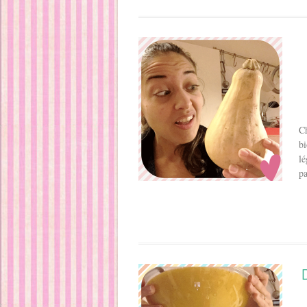
Ch
bi
lé
pa