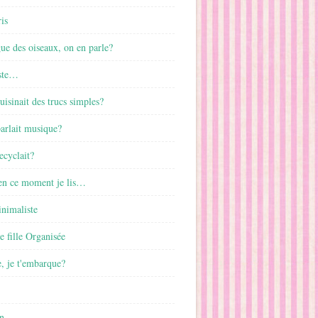
is
gue des oiseaux, on en parle?
ste…
cuisinait des trucs simples?
parlait musique?
ecyclait?
 en ce moment je lis…
inimaliste
ne fille Organisée
, je t'embarque?
n