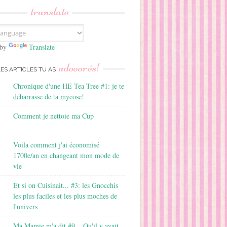
translate
 by
Translate
adooorés!
LES ARTICLES TU AS
Chronique d'une HE Tea Tree #1: je te
débarrasse de ta mycose!
Comment je nettoie ma Cup
Voila comment j'ai économisé
1700e/an en changeant mon mode de
vie
Et si on Cuisinait... #3: les Gnocchis
les plus faciles et les plus moches de
l'univers
Ma Mamie m'a dit #9... Qu'il y avait