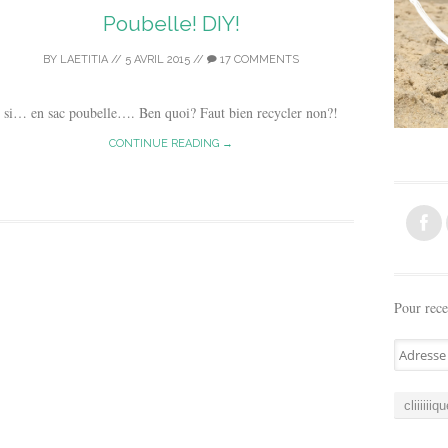
Poubelle! DIY!
BY
LAETITIA
//
5 AVRIL 2015
//
17 COMMENTS
 si… en sac poubelle…. Ben quoi? Faut bien recycler non?!
CONTINUE READING →
Pour rece
A
d
r
e
s