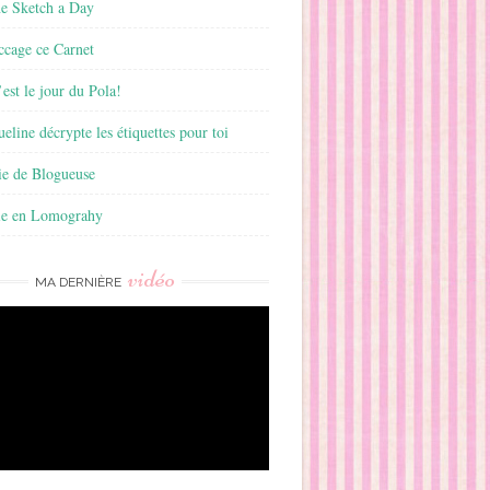
ne Sketch a Day
ccage ce Carnet
est le jour du Pola!
ueline décrypte les étiquettes pour toi
ie de Blogueuse
ie en Lomograhy
vidéo
MA DERNIÈRE