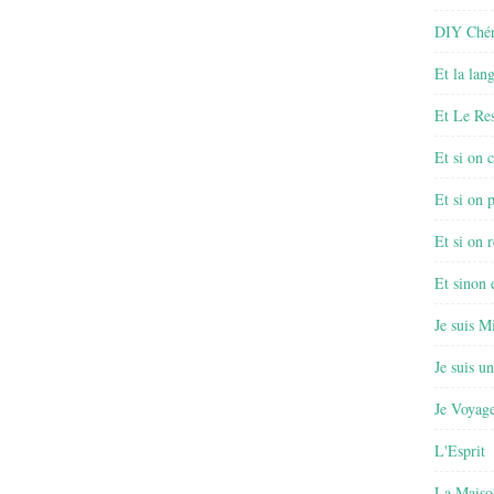
DIY Chér
Et la lan
Et Le Re
Et si on 
Et si on 
Et si on r
Et sinon
Je suis M
Je suis u
Je Voyage
L'Esprit
La Maiso