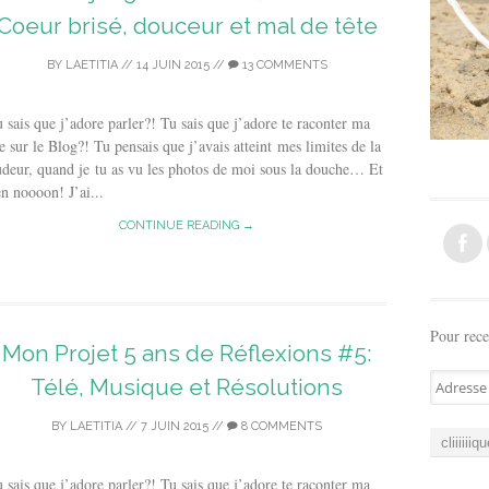
Coeur brisé, douceur et mal de tête
BY
LAETITIA
//
14 JUIN 2015
//
13 COMMENTS
 sais que j’adore parler?! Tu sais que j’adore te raconter ma
e sur le Blog?! Tu pensais que j’avais atteint mes limites de la
deur, quand je tu as vu les photos de moi sous la douche… Et
n noooon! J’ai...
CONTINUE READING →
Pour rece
Mon Projet 5 ans de Réflexions #5:
A
Télé, Musique et Résolutions
d
r
BY
LAETITIA
//
7 JUIN 2015
//
8 COMMENTS
e
s
 sais que j’adore parler?! Tu sais que j’adore te raconter ma