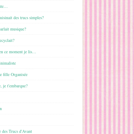
ste…
cuisinait des trucs simples?
parlait musique?
ecyclait?
 en ce moment je lis…
inimaliste
ne fille Organisée
, je t'embarque?
n
 des Trucs d'Avant