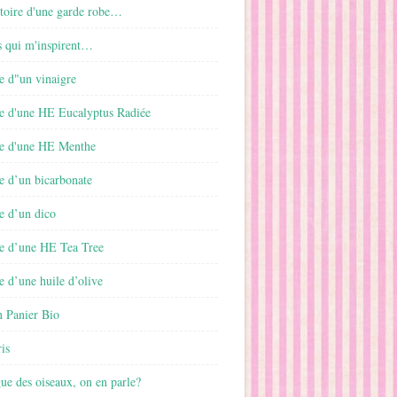
istoire d'une garde robe…
s qui m'inspirent…
e d"un vinaigre
e d'une HE Eucalyptus Radiée
e d'une HE Menthe
e d’un bicarbonate
e d’un dico
e d’une HE Tea Tree
 d’une huile d’olive
 Panier Bio
is
gue des oiseaux, on en parle?