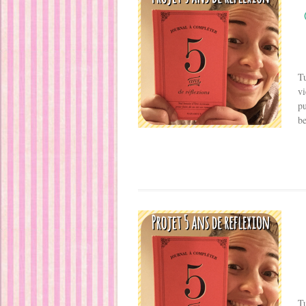
Tu
vi
pu
be
Tu