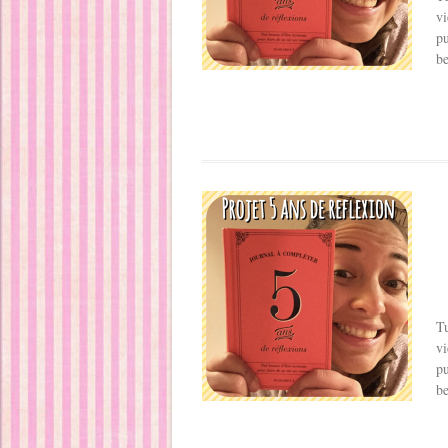
vi
pu
be
Tu
vi
pu
be