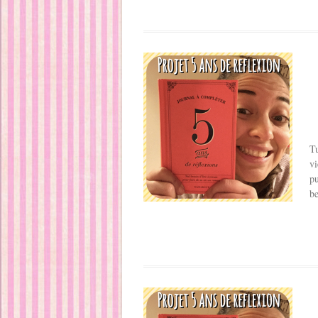
Tu
vi
pu
be