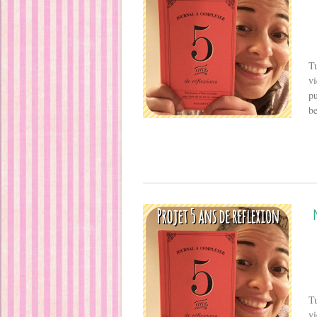
Tu
vi
pu
be
Tu
vi