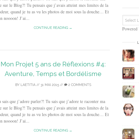
s
e sur le Blog?! Tu pensais que j’avais atteint mes limites de la
e
deur, quand je tu as vu les photos de moi sous la douche… Et
E
n noooon! J’ai...
m
a
CONTINUE READING →
Powered
i
l
Mon Projet 5 ans de Réflexions #4:
Aventure, Temps et Bordélisme
BY
LAETITIA
//
31 MAI 2015
//
2 COMMENTS
 sais que j’adore parler?! Tu sais que j’adore te raconter ma
e sur le Blog?! Tu pensais que j’avais atteint mes limites de la
deur, quand je tu as vu les photos de moi sous la douche… Et
n noooon! J’ai...
CONTINUE READING →