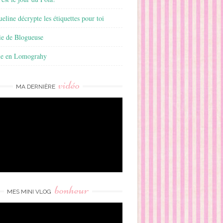
ueline décrypte les étiquettes pour toi
ie de Blogueuse
ie en Lomograhy
vidéo
MA DERNIÈRE
bonheur
MES MINI VLOG