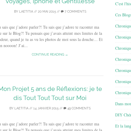
Voyages, Iphone et Gentillesse
C'est l'h
BY
LAETITIA
//
20 MAI 2015
//
7 COMMENTS
Ces Blog
Chroniqu
 sais que j’adore parler?! Tu sais que j’adore te raconter ma
e sur le Blog?! Tu pensais que j’avais atteint mes limites de la
Chroniqu
deur, quand je tu as vu les photos de moi sous la douche… Et
n noooon! J’ai...
Chroniqu
CONTINUE READING →
Chroniqu
Chroniqu
Chroniqu
Mon Projet 5 ans de Réflexions: je te
Chronique
dis Tout Tout Tout sur Moi
Dans mon
BY
LAETITIA
//
14 JANVIER 2015
//
49 COMMENTS
DIY Chér
 sais que j’adore parler?! Tu sais que j’adore te raconter ma
Et la lan
e sur le Blog?! Tu pensais que j’avais atteint mes limites de la