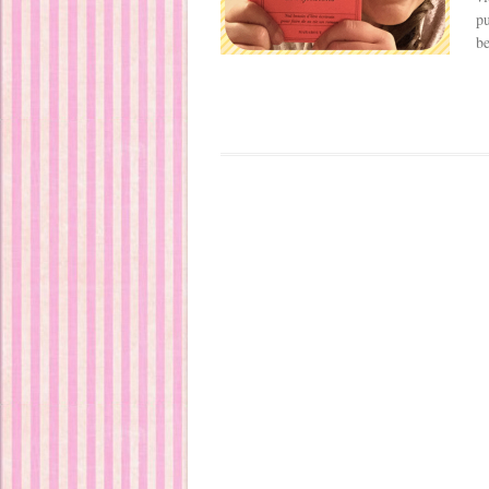
pu
be