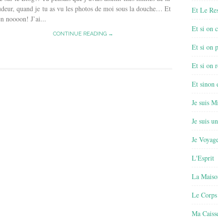
deur, quand je tu as vu les photos de moi sous la douche… Et
Et Le Re
n noooon! J’ai...
Et si on 
CONTINUE READING →
Et si on 
Et si on r
Et sinon
Je suis M
Je suis u
Je Voyage
L'Esprit
La Maiso
Le Corps
Ma Caisse