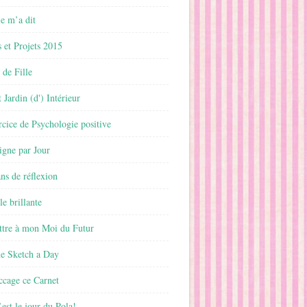
 m’a dit
 et Projets 2015
 de Fille
 Jardin (d') Intérieur
rcice de Psychologie positive
ligne par Jour
ans de réflexion
le brillante
ttre à mon Moi du Futur
ne Sketch a Day
ccage ce Carnet
est le jour du Pola!