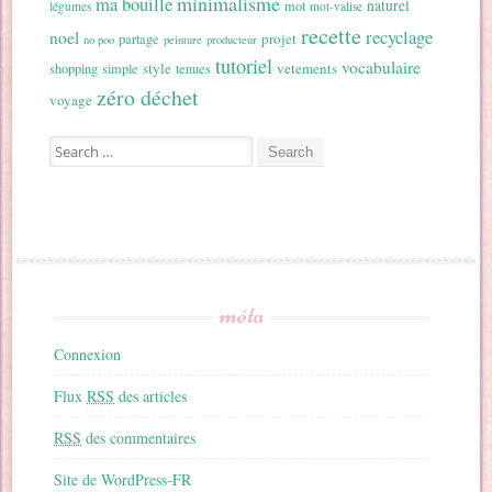
minimalisme
ma bouille
naturel
mot
légumes
mot-valise
recette
recyclage
noel
projet
partage
no poo
peinture
producteur
tutoriel
vocabulaire
style
vetements
shopping
simple
tenues
zéro déchet
voyage
Search for:
méta
Connexion
Flux
RSS
des articles
RSS
des commentaires
Site de WordPress-FR