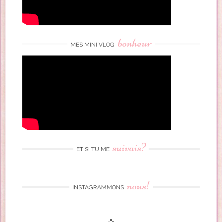
bonheur
MES MINI VLOG
suivais?
ET SI TU ME
nous!
INSTAGRAMMONS