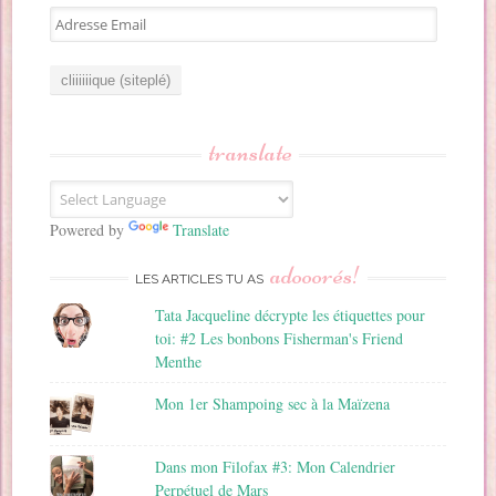
A
d
r
e
s
s
translate
e
E
m
a
Powered by
Translate
i
adooorés!
l
LES ARTICLES TU AS
Tata Jacqueline décrypte les étiquettes pour
toi: #2 Les bonbons Fisherman's Friend
Menthe
Mon 1er Shampoing sec à la Maïzena
Dans mon Filofax #3: Mon Calendrier
Perpétuel de Mars