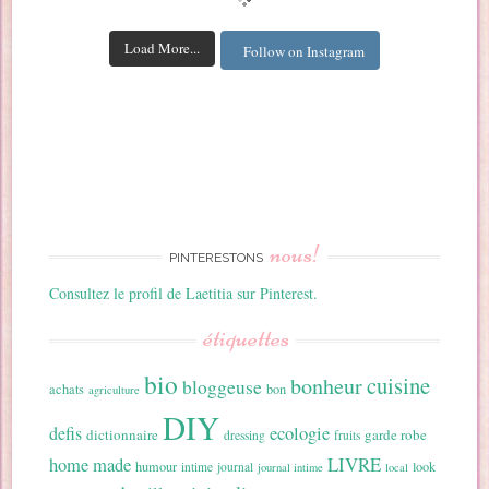
Load More...
Follow on Instagram
nous!
PINTERESTONS
Consultez le profil de Laetitia sur Pinterest.
étiquettes
bio
cuisine
bonheur
bloggeuse
achats
bon
agriculture
DIY
ecologie
defis
dictionnaire
garde robe
dressing
fruits
home made
LIVRE
humour
look
intime
journal
journal intime
local