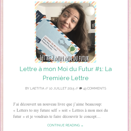
Lettre à mon Moi du Futur #1: La
Première Lettre
BY
LAETITIA
//
10 JUILLET 2015
//
43 COMMENTS
J’ai découvert un nouveau livre que j’aime beaucoup:
« Letters to my future self » soit « Lettres à mon moi du
futur » et je voudrais te faire découvrir le concept…
CONTINUE READING →