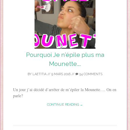
Pourquoi Je n’épile plus ma
Mounette….
BY
LAETITIA
//
9 MARS 2016
//
54 COMMENTS
Un jour j’ai décidé d’arrêter de m’épiler la Mounette…. On en
parle?
CONTINUE READING →