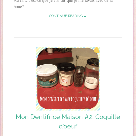
Au fait… est-ce que je t’ai dit que je me lavais avec de la
boue?
CONTINUE READING →
Mon Dentifrice Maison #2: Coquille
d’oeuf