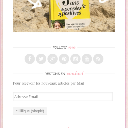
me
FOLLOW
contact
RESTONS EN
Pour recevoir les nouveaux articles par Mail
A
d
r
e
s
s