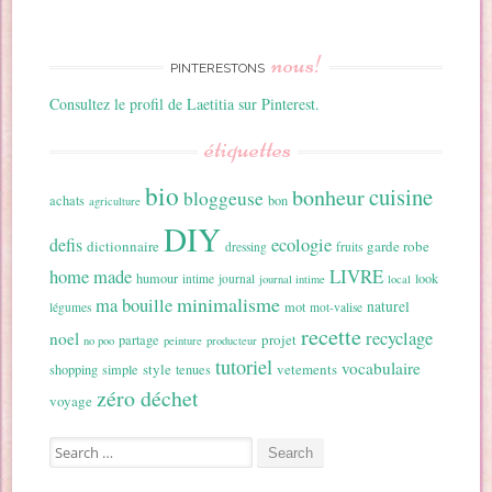
nous!
PINTERESTONS
Consultez le profil de Laetitia sur Pinterest.
étiquettes
bio
cuisine
bonheur
bloggeuse
achats
bon
agriculture
DIY
ecologie
defis
dictionnaire
garde robe
dressing
fruits
home made
LIVRE
humour
look
intime
journal
journal intime
local
minimalisme
ma bouille
naturel
mot
légumes
mot-valise
recette
recyclage
noel
projet
partage
no poo
peinture
producteur
tutoriel
vocabulaire
style
vetements
shopping
simple
tenues
zéro déchet
voyage
Search for: