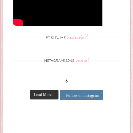
suivais?
ET SI TU ME
nous!
INSTAGRAMMONS
Load More...
Follow on Instagram