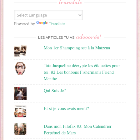
translate
e
E
m
a
Powered by
Translate
i
adooorés!
l
LES ARTICLES TU AS
Mon 1er Shampoing sec à la Maïzena
Tata Jacqueline décrypte les étiquettes pour
toi: #2 Les bonbons Fisherman's Friend
Menthe
Qui Suis Je?
Et si je vous avais menti?
Dans mon Filofax #3: Mon Calendrier
Perpétuel de Mars