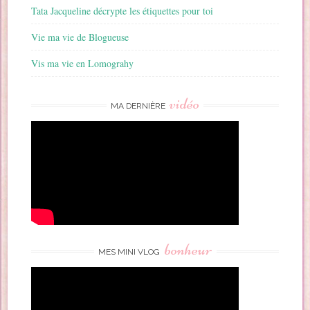
Tata Jacqueline décrypte les étiquettes pour toi
Vie ma vie de Blogueuse
Vis ma vie en Lomograhy
vidéo
MA DERNIÈRE
bonheur
MES MINI VLOG