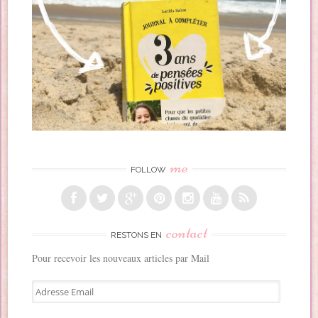
me
FOLLOW
contact
RESTONS EN
Pour recevoir les nouveaux articles par Mail
A
d
r