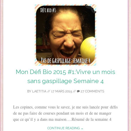
Mon Défi Bio 2015 #1:Vivre un mois
sans gaspillage Semaine 4
BY
LAETITIA
//
17 MARS 2015
//
27 COMMENTS
Les copines, comme vous le savez, je me suis lancée pour défis
de ne pas faire de courses pendant un mois et de ne manger
que ce qu’il y a dans ma maison….Résumé de la semaine 4
CONTINUE READING →