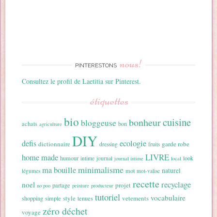
nous!
PINTERESTONS
Consultez le profil de Laetitia sur Pinterest.
étiquettes
bio
cuisine
bonheur
bloggeuse
achats
bon
agriculture
DIY
ecologie
defis
dictionnaire
garde robe
dressing
fruits
home made
LIVRE
humour
look
intime
journal
journal intime
local
minimalisme
ma bouille
naturel
mot
légumes
mot-valise
recette
recyclage
noel
projet
partage
no poo
peinture
producteur
tutoriel
vocabulaire
style
vetements
shopping
simple
tenues
zéro déchet
voyage