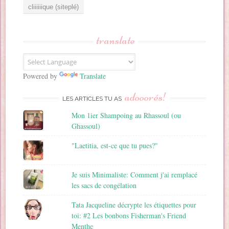
e
s
s
translate
e
E
m
a
Powered by
Translate
i
adooorés!
l
LES ARTICLES TU AS
Mon 1ier Shampoing au Rhassoul (ou
Ghassoul)
"Laetitia, est-ce que tu pues?"
Je suis Minimaliste: Comment j'ai remplacé
les sacs de congélation
Tata Jacqueline décrypte les étiquettes pour
toi: #2 Les bonbons Fisherman's Friend
Menthe