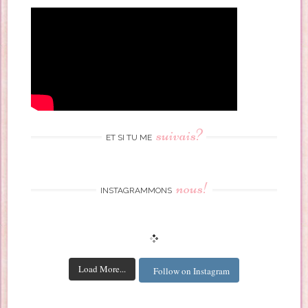
suivais?
ET SI TU ME
nous!
INSTAGRAMMONS
Load More...
Follow on Instagram