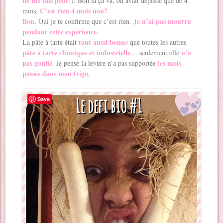
ne me fais peur!
). Bon là ça va, on avait dépassé que de 4
C’est rien 4 mois non?
mois.
Bon.
Je n’ai pas mourru
Oui je te confirme que c’est rien.
pendant cette expérience.
tout aussi bonne
La pâte à tarte était
que toutes les autres
pâte à tarte chimique et industrielle
n’a
… seulement elle
pas gonflé
les mois
. Je pense la levure n’a pas supportée
passés dans mon frigo.
Save