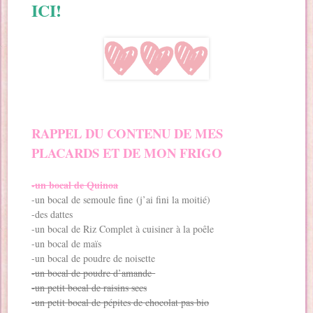
ICI!
RAPPEL DU CONTENU DE MES
PLACARDS ET DE MON FRIGO
-un bocal de Quinoa
-un bocal de semoule fine (j’ai fini la moitié)
-des dattes
-un bocal de Riz Complet à cuisiner à la poêle
-un bocal de maïs
-un bocal de poudre de noisette
-un bocal de poudre d’amande
-un petit bocal de raisins secs
-un petit bocal de pépites de chocolat pas bio