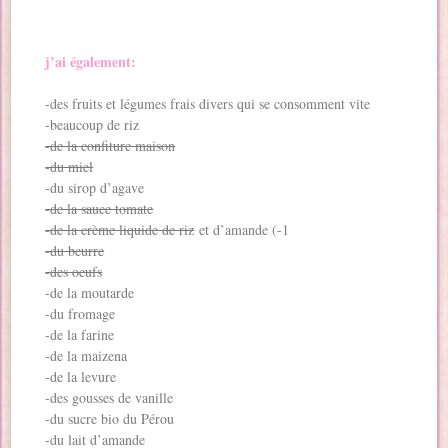
j’ai également:
-des fruits et légumes frais divers qui se consomment vite
-beaucoup de riz
-de la confiture maison
-du miel
-du sirop d’agave
-de la sauce tomate
-de la crème liquide de riz
et d’amande (-1
-du beurre
-des oeufs
-de la moutarde
-du fromage
-de la farine
-de la maizena
-de la levure
-des gousses de vanille
-du sucre bio du Pérou
-du lait d’amande