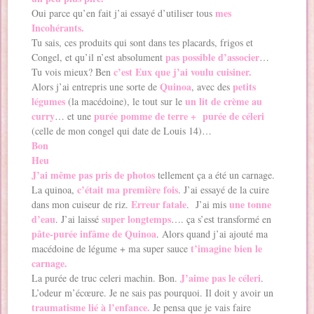
mes
Oui parce qu’en fait j’ai essayé d’utiliser tous
Incohérants.
Tu sais, ces produits qui sont dans tes placards, frigos et
pas possible d’associer
Congel, et qu’il n’est absolument
…
c’est Eux que j’ai voulu cuisiner.
Tu vois mieux? Ben
Quinoa
petits
Alors j’ai entrepris une sorte de
, avec des
légumes
un lit de crème au
(la macédoine), le tout sur le
curry
purée pomme de terre + purée de céleri
… et une
(celle de mon congel qui date de Louis 14)…
Bon
Heu
J’ai même pas pris de photos
tellement ça a été un carnage.
c’était ma première fois
La quinoa,
. J’ai essayé de la cuire
Erreur fatale
une tonne
dans mon cuiseur de riz.
. J’ai mis
d’eau
super longtemps
. J’ai laissé
…. ça s’est transformé en
pâte-purée infâme de Quinoa
. Alors quand j’ai ajouté ma
t’imagine bien le
macédoine de légume + ma super sauce
carnage.
J’aime pas le céleri
La purée de truc celeri machin. Bon.
.
L’odeur m’écœure. Je ne sais pas pourquoi. Il doit y avoir un
traumatisme lié à l’enfance.
Je pensa que je vais faire