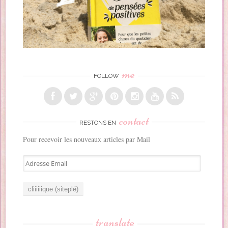
me
FOLLOW
contact
RESTONS EN
Pour recevoir les nouveaux articles par Mail
A
d
r
e
s
s
translate
e