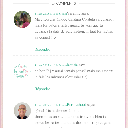
n
ê
ê
t
e
f
14 COMMENTS
ê
t
t
r
n
e
t
r
r
e
ê
n
r
e
e
)
t
ê
Virginie
says:
4 mars 2015 at 10 h 51 min
e
)
)
r
t
)
e
r
Ma chéééérie (mode Cristina Cordula en cuisine),
)
e
)
mais les pâtes à tarte, quand tu vois que tu
dépasses la date de péremption, il faut les mettre
au congél ! ;-)
Répondre
laetitia
says:
4 mars 2015 at 11 h 24 min
ha bon!? j y aurai jamais pensé! mais maintenant
je fais les miennes c’est mieux :)
Répondre
Bernieshoot
says:
4 mars 2015 at 11 h 41 min
génial ! tu te donnes à fond.
sinon tu as un site que nous trouvons bien tu
entres les restes que tu as dans ton frigo et ça te