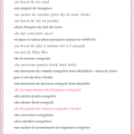
-un bocal de riz rond
-un paquet de lasagnes
-un sachet de céréales petit dej de maïs (berk)
-un bocal de lait en poudre
-deux briques de lait de coco
-du lait concentré sucré
-4 pates à tartes ultra périmées depuis le 4/08/14
-un bocal de pâte à tartiner bio à l’amande
-un pot de Miso Bio
-de la morue congelée
-des poissons panées (berk berk berk)
-un morceau de viande congelée non identifiée.. mais je crois
que c’est du foie (berk)
-un morceau de poisson congelé non identifié
-de la macédoine de légumes congelée
-des petits poids congelés
-du choux fleur congelé
-de la purée de céleris congelée (berk)
-des crevettes congelées
-des carottes congelées
-un sachet d’assortiment de légumes congelés