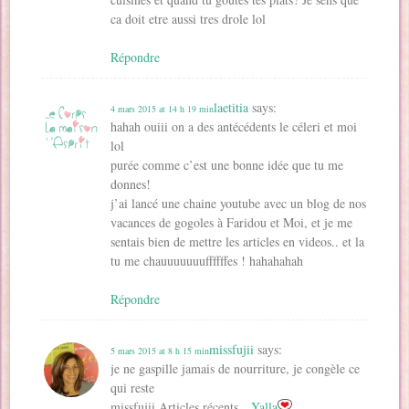
ca doit etre aussi tres drole lol
Répondre
laetitia
says:
4 mars 2015 at 14 h 19 min
hahah ouiii on a des antécédents le céleri et moi
lol
purée comme c’est une bonne idée que tu me
donnes!
j’ai lancé une chaine youtube avec un blog de nos
vacances de gogoles à Faridou et Moi, et je me
sentais bien de mettre les articles en videos.. et la
tu me chauuuuuuuffffffes ! hahahahah
Répondre
missfujii
says:
5 mars 2015 at 8 h 15 min
je ne gaspille jamais de nourriture, je congèle ce
qui reste
missfujii Articles récents…
Yalla