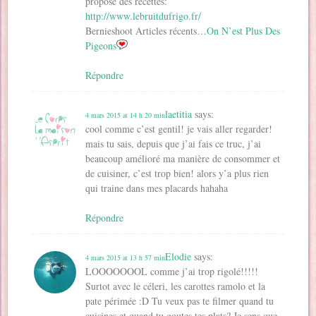
propose des recettes:
http://www.lebruitdufrigo.fr/
Bernieshoot Articles récents…
On N’est Plus Des
Pigeons
Répondre
laetitia
says:
4 mars 2015 at 14 h 20 min
cool comme c’est gentil! je vais aller regarder!
mais tu sais, depuis que j’ai fais ce truc, j’ai
beaucoup amélioré ma manière de consommer et
de cuisiner, c’est trop bien! alors y’a plus rien
qui traine dans mes placards hahaha
Répondre
Elodie
says:
4 mars 2015 at 13 h 57 min
LOOOOOOOL comme j’ai trop rigolé!!!!!
Surtot avec le céleri, les carottes ramolo et la
pate périmée :D Tu veux pas te filmer quand tu
cuisines et quand tu goutes tes plats? Je sens que