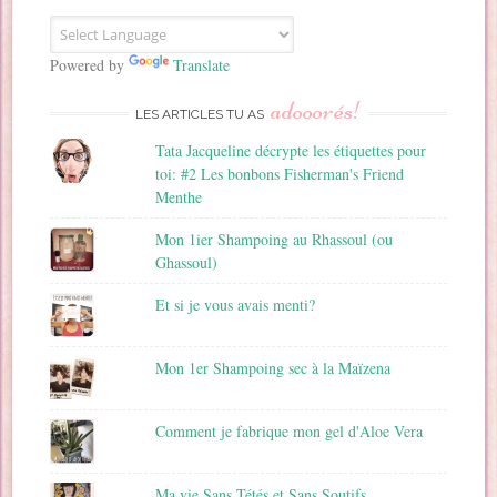
E
m
a
Powered by
Translate
i
adooorés!
l
LES ARTICLES TU AS
Tata Jacqueline décrypte les étiquettes pour
toi: #2 Les bonbons Fisherman's Friend
Menthe
Mon 1ier Shampoing au Rhassoul (ou
Ghassoul)
Et si je vous avais menti?
Mon 1er Shampoing sec à la Maïzena
Comment je fabrique mon gel d'Aloe Vera
Ma vie Sans Tétés et Sans Soutifs