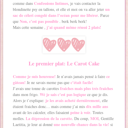
Confessions Intimes
comme dans
, je vais contacter la
un
blondinette psy en tallons, et elle et moi on va aller jeter
sac de céleri congelé dans l’océan pour me libérer
. Parce
Non, c’est pas possible
que
. berk berk berk!
j’ai quand même réussi 2 plats!
Mais cette semaine ,
Le premier plat: Le Carot Cake
Comme je suis heureuse!
ce
Je n’avais jamais pensé à faire
gâteau!
c’était facile!
Je ne savais meme pas que
fraiches mais plus trés fraiches
J’avais une tonne de carottes
Wé je sais c’est pas logique
dans mon frigo.
ce que je dis.
je les avais acheté dernièrement
Alors je t’explique:
, elle
dix mille ans
étaient fraiches donc… mais comme j’ai mis
peine à voir
avant de les calculer, elles faisaient
. Toutes
La dépression de la carotte
MOI
molles.
. Du coup,
, Gentille
une nouvelle chance dans la vie!
Laetitia, je leur ai donné
si