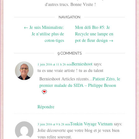
s
u
u
n
n
a
d'autres trucs. Bonne Visite !
u
n
n
e
s
n
n
e
e
n
u
s
e
n
n
o
n
u
NAVIGATION
n
o
o
u
e
n
o
u
u
v
n
e
Post navigation
u
v
v
e
o
n
←
Je suis Minimaliste:
Mon défi Bio #5: Je
v
e
e
l
u
o
e
l
l
l
v
u
Je n’utilise plus de
Recycle une lampe en
l
l
l
e
e
v
coton-tiges
pot de fleur design
→
l
e
e
f
l
e
e
f
f
e
l
l
f
e
e
n
e
l
e
n
n
ê
f
e
9 COMMENTS
n
ê
ê
t
e
f
ê
t
t
r
n
e
t
r
r
e
ê
n
Bernieshoot
says:
1 juin 2016 at 11 h 26 min
r
e
e
)
t
ê
e
)
)
r
tu es une vraie artiste ! tu as du talent
t
)
e
r
)
e
Bernieshoot Articles récents…
Patient Zéro, le
)
premier malade du SIDA – Philippe Besson
Répondre
Tonkin Voyage Vietnam
says:
3 juin 2016 at 9 h 28 min
Jolie découverte que votre blog et je veux bien
vous relire souvent.