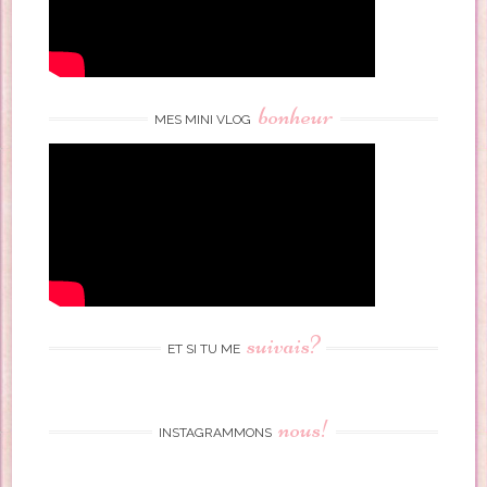
bonheur
MES MINI VLOG
suivais?
ET SI TU ME
nous!
INSTAGRAMMONS