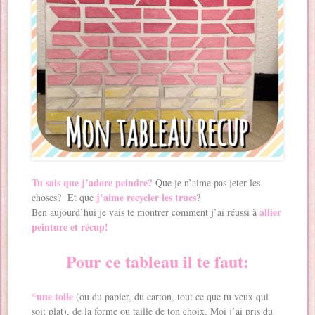
Tu sais que j’adore peindre?
Que je n’aime pas jeter les
j’aime recycler les trucs
choses? Et que
?
allier
Ben aujourd’hui je vais te montrer comment j’ai réussi à
peinture et récup!
Pour ce tableau il te faut:
*une toile
(ou du papier, du carton, tout ce que tu veux qui
soit plat), de la forme ou taille de ton choix. Moi j’ai pris du