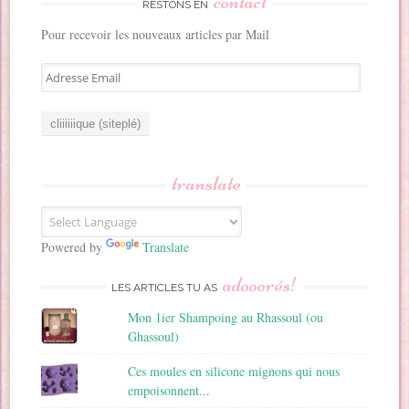
contact
RESTONS EN
Pour recevoir les nouveaux articles par Mail
A
d
r
e
s
s
translate
e
E
m
a
Powered by
Translate
i
adooorés!
l
LES ARTICLES TU AS
Mon 1ier Shampoing au Rhassoul (ou
Ghassoul)
Ces moules en silicone mignons qui nous
empoisonnent...