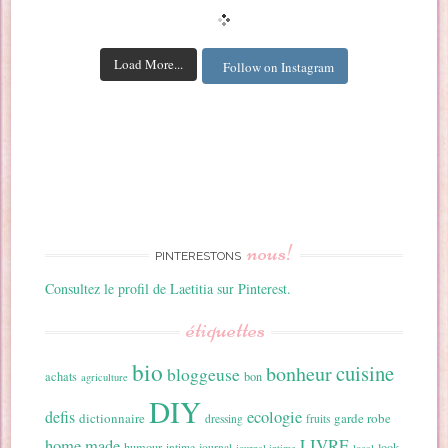
Load More...
Follow on Instagram
nous!
PINTERESTONS
Consultez le profil de Laetitia sur Pinterest.
étiquettes
bio
cuisine
bonheur
bloggeuse
achats
bon
agriculture
DIY
ecologie
defis
dictionnaire
garde robe
dressing
fruits
home made
LIVRE
humour
look
intime
journal