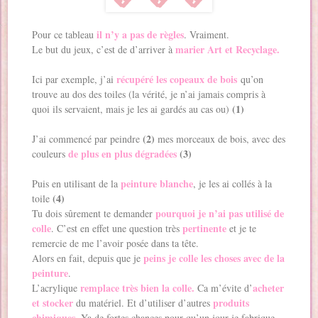
il n’y a pas de règles
Pour ce tableau
. Vraiment.
marier Art et Recyclage.
Le but du jeux, c’est de d’arriver à
récupéré les copeaux de bois
Ici par exemple, j’ai
qu’on
trouve au dos des toiles (la vérité, je n’ai jamais compris à
(1)
quoi ils servaient, mais je les ai gardés au cas ou)
(2)
J’ai commencé par peindre
mes morceaux de bois, avec des
de plus en plus dégradées
(3)
couleurs
peinture blanche
Puis en utilisant de la
, je les ai collés à la
(4)
toile
pourquoi je n’ai pas utilisé de
Tu dois sûrement te demander
colle
pertinente
. C’est en effet une question très
et je te
remercie de me l’avoir posée dans ta tête.
pein
s
je colle les choses avec de la
Alors en fait, depuis que je
peinture
.
remplace très bien la colle.
acheter
L’acrylique
Ca m’évite d’
et stocker
produits
du matériel. Et d’utiliser d’autres
chimiques
. Ya de fortes chances pour qu’un jour je fabrique