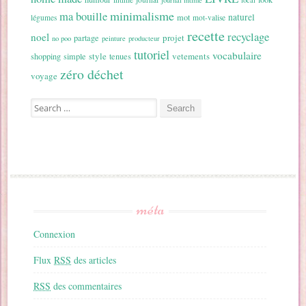
journal intime
local
minimalisme
ma bouille
naturel
mot
légumes
mot-valise
recette
recyclage
noel
projet
partage
no poo
peinture
producteur
tutoriel
vocabulaire
style
vetements
shopping
simple
tenues
zéro déchet
voyage
Search for:
méta
Connexion
Flux
RSS
des articles
RSS
des commentaires