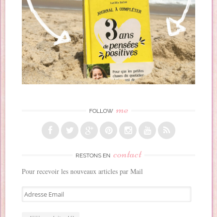
me
FOLLOW
contact
RESTONS EN
Pour recevoir les nouveaux articles par Mail
A
d
r