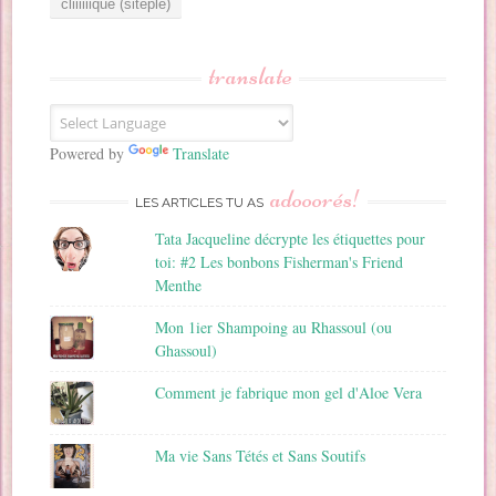
e
s
s
translate
e
E
m
a
Powered by
Translate
i
adooorés!
l
LES ARTICLES TU AS
Tata Jacqueline décrypte les étiquettes pour
toi: #2 Les bonbons Fisherman's Friend
Menthe
Mon 1ier Shampoing au Rhassoul (ou
Ghassoul)
Comment je fabrique mon gel d'Aloe Vera
Ma vie Sans Tétés et Sans Soutifs