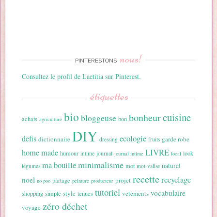
nous!
PINTERESTONS
Consultez le profil de Laetitia sur Pinterest.
étiquettes
bio
cuisine
bonheur
bloggeuse
achats
bon
agriculture
DIY
ecologie
defis
dictionnaire
garde robe
dressing
fruits
home made
LIVRE
humour
look
intime
journal
journal intime
local
minimalisme
ma bouille
naturel
mot
légumes
mot-valise
recette
recyclage
noel
projet
partage
no poo
peinture
producteur
tutoriel
vocabulaire
style
vetements
shopping
simple
tenues
zéro déchet
voyage