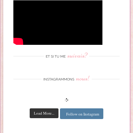
suivais?
ET SI TU ME
nous!
INSTAGRAMMONS
Load More...
Follow on Instagram