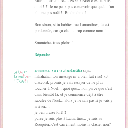
Mais la par contre…. NON ! Noël c’est la VIE
quoi !!!! Je ne peux pas concevoir que quelqu’un
n’aime pas noël !! Bouhouhou !
Bon sinon, si tu habites rue Lamantines, tu est
pardonnée, car ça claque trop comme nom !
Smoutches tous pleins !
Répondre
laetitia
says:
20 octobre 2015 at 17 h 25 min
hahahahah ton message m’a bien fait rire! <3
d'accord, promis je vais essayer de ne plus
toucher à Noel... quoi que... non parce que c'est
dans bientôt là, et je commence déjà à être
saoulée de Noel... alors je ne sais pas si je vais y
arriver....
je t'embrasse fort!!!
purée je suis plus à Lamartine... je suis au
Rouquier..c'est carrément moins la classe, non?