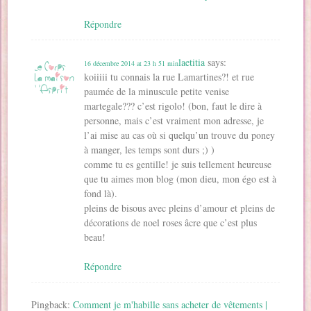
Répondre
laetitia
says:
16 décembre 2014 at 23 h 51 min
koiiiii tu connais la rue Lamartines?! et rue
paumée de la minuscule petite venise
martegale??? c’est rigolo! (bon, faut le dire à
personne, mais c’est vraiment mon adresse, je
l’ai mise au cas où si quelqu’un trouve du poney
à manger, les temps sont durs ;) )
comme tu es gentille! je suis tellement heureuse
que tu aimes mon blog (mon dieu, mon égo est à
fond là).
pleins de bisous avec pleins d’amour et pleins de
décorations de noel roses âcre que c’est plus
beau!
Répondre
Pingback:
Comment je m'habille sans acheter de vêtements |