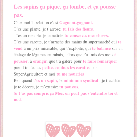
Les sapins ça pique, ça tombe, et ça pousse
pas.
Gagnant-gagnant.
Chez moi la relation c’est
tu fais des fleurs.
T’es une plante, je t’arrose:
tu conserves mes choses.
T’es un meuble, je te nettoie
te
T’es une carotte, je t’arrache des mains du supermarché qui
vend
te balance
à un prix misérable, qui t’exploite, qui
sur un
à
étalage de légumes au rabais, alors que t’a mis des mois
pousser
orangir,
te faire remarquer
, à
que t’a galèré pour
petites copines les carottes
parmi toutes tes
par
tu me nourries
SuperAgricultor: et moi
t’es un sapin,
minimum syndical
Ben quand
le
: je t’achète,
tu pousses
je te décore, je m’extasie:
.
Si t’as pas compris ça Mec, on peut pas s’entendre toi et
moi.