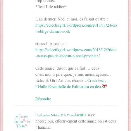
trop la class’
*Real Life addict*
L’an dernier, Noël et moi, ca faisait quatre :
https://eclectikgirl.wordpress.com/2013/11/24/ces
t-oblige-daimer-noel/
et aussi, parceque :
https://eclectikgirl.wordpress.com/2013/12/26/toi
-tauras-pas-de-cadeau-a-noel-prochain/
Cette année, disont que ca fait … deux.
C’est moins pire quoi, je suis moins agacée…
Eclectik Girl Articles récents…
Crash-test :
l’Huile Essentielle de Palmarosa en déo.
Répondre
laetitia
says:
16 décembre 2014 at 23 h 55 min
hhéééé oui, effectivement cette année on est deux
! hahahah