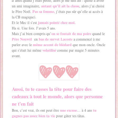
d’amis quand j’étais petite, alors je me suis dit : quitte à avoir
autant qu’il ait la classe
un ami imaginaire,
, alors j’ai choisi
Pas sa femme,
le Père Noël.
j’étais pas sûr qu’elle ai accès à
la CB magique).
jamais pointé chez moi.
Et le Mec il s’est
Ha si. Une fois. J’avais 5 ans.
on se foutait de ma poire
Mais j’ai bien compris qu’
quand le
Pêre Nouwèl
bas de survet Lacoste
en
a commencé à me
même accent de blédard
parler avec le
que mon oncle. Oncle
volatilisé
qui s’était lui même
comme par magie 5 minutes
avant.
Aussi, tu te casses la tête pour faire des
cadeaux à tout le monde, alors que personne
ne t’en fait
une excuse
tu
Bon, c’est vrai, ils ont peut être
… à 4 ans
gagnes pas assez bien ta vie
pour gâter tes tâtas.