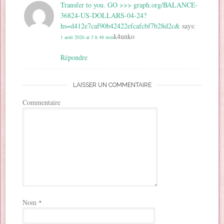
Transfer to you. GO >>> graph.org/BALANCE-
36824-US-DOLLARS-04-24?
hs=d412e7caf90b42422efcafcbf7b28d2c&
says:
k4unko
1 août 2026 at 3 h 48 min
Répondre
LAISSER UN COMMENTAIRE
Commentaire
Nom
*