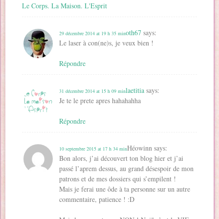
Le Corps. La Maison. L'Esprit
oth67
says:
29 décembre 2014 at 19 h 35 min
Le laser à con(ne)s, je veux bien !
Répondre
laetitia
says:
31 décembre 2014 at 15 h 09 min
Je te le prete apres hahahahha
Répondre
Héowinn
says:
10 septembre 2015 at 17 h 34 min
Bon alors, j’ai découvert ton blog hier et j’ai
passé l’aprem dessus, au grand désespoir de mon
patrons et de mes dossiers qui s’empilent !
Mais je ferai une ôde à ta personne sur un autre
commentaire, patience ! :D