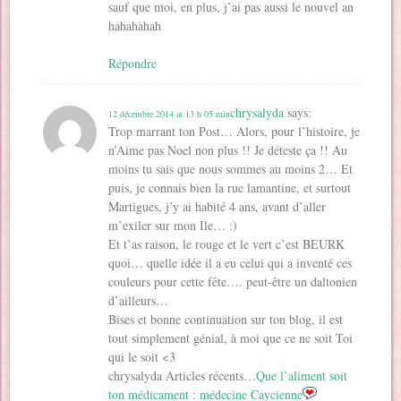
sauf que moi, en plus, j’ai pas aussi le nouvel an
hahahahah
Répondre
chrysalyda
says:
12 décembre 2014 at 13 h 05 min
Trop marrant ton Post… Alors, pour l’histoire, je
n’Aime pas Noel non plus !! Je déteste ça !! Au
moins tu sais que nous sommes au moins 2… Et
puis, je connais bien la rue lamantine, et surtout
Martigues, j’y ai habité 4 ans, avant d’aller
m’exiler sur mon Ile… :)
Et t’as raison, le rouge et le vert c’est BEURK
quoi… quelle idée il a eu celui qui a inventé ces
couleurs pour cette fête…. peut-être un daltonien
d’ailleurs…
Bises et bonne continuation sur ton blog, il est
tout simplement génial, à moi que ce ne soit Toi
qui le soit <3
chrysalyda Articles récents…
Que l’aliment soit
ton médicament : médecine Caycienne