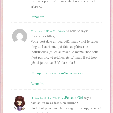
l’univers pour qu’il consente à nous créer cet
arbre <3
Répondre
Angélique
says:
26 novembre 2015 at 20 h 16 min
Coucou les filles,
Votre post date un peu déjà, mais voici le super
blog de Laurianne qui fait ses pâtisseries
industrielles (et les autres) elle-même (bon tout
n’est pas bio, végétalien etc…) mais il est trop
génial je trouve !! Voilà voilà !
http://perleensucre.com/twix-maison/
Répondre
Eclectik Girl
says:
11 décembre 2014 at 19 h 06 min
halalaa, tu m’as fait bien riiiiire !
Un hubot pour faire le ménage … ouaip, ce serait