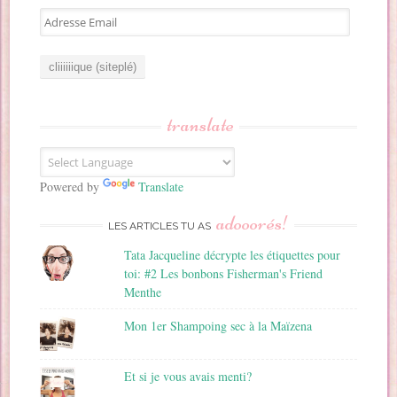
A
d
r
e
s
s
translate
e
E
m
a
Powered by
Translate
i
adooorés!
l
LES ARTICLES TU AS
Tata Jacqueline décrypte les étiquettes pour
toi: #2 Les bonbons Fisherman's Friend
Menthe
Mon 1er Shampoing sec à la Maïzena
Et si je vous avais menti?