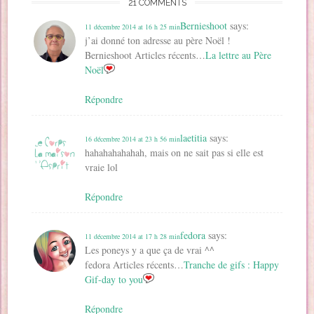
n
ê
ê
t
e
21 COMMENTS
f
ê
t
t
r
n
e
t
r
r
e
ê
n
Bernieshoot
says:
r
e
e
)
t
11 décembre 2014 at 16 h 25 min
ê
e
)
)
r
t
j’ai donné ton adresse au père Noël !
)
e
r
)
e
Bernieshoot Articles récents…
La lettre au Père
)
Noël
Répondre
laetitia
says:
16 décembre 2014 at 23 h 56 min
hahahahahahah, mais on ne sait pas si elle est
vraie lol
Répondre
fedora
says:
11 décembre 2014 at 17 h 28 min
Les poneys y a que ça de vrai ^^
fedora Articles récents…
Tranche de gifs : Happy
Gif-day to you
Répondre