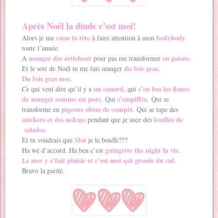
Après Noël la dinde c’est moi!
casse la tête
bodybody
Alors je me
à faire attention à mon
toute l’année.
manger des artichaut
en patate
A
pour pas me transformer
.
du fois gras.
Et le soir de Noël tu me fais manger
Du fois gras mec.
un canard
s’en bas les flancs
Ce qui veut dire qu’il y a
, qui
de manger comme un porc
s’empiffre
. Qui
. Qui se
pigeons obèse de compèt
transforme en
. Qui se tape des
snickers et des m&ms
feuilles de
pendant que je suce des
salades
.
Moi
Et tu voudrais que
je le bouffe???
guingette the night la vie
Ha wé d’accord. Ha ben c’est
.
Le mec y s’fait plaisir et c’est moi qui grossis du cul.
Bravo la parité.