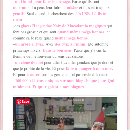
un Hubot pour faire le ménage.
–
Parce qu’ils sont
marrants
la misère
. Tu peux leur faire
et ils sont toujours
gentils.
clés USB. Là ils te
Sauf quand ils cherchent des
tuent.
glaces Haagendaz Noix de Macadamia magiques
-des
qui
quand même méga bonnes,
font pas grossir et qui sont
et
même méga bonne.
comme ça Je reste quand
un arbre à Twix
des twix à l’infini.
–
. Avec
Eté automne
Dans le bon sens
printemps hivers.
. Parce que j’avais la
flemme de me souvenir du sens des saisons.
un clone de moi
–
pour aller travailler pendant que je dors et
faire à manger à mon mec.
que je profite de la vie. Et pour
écouter
Et pour
tous les gens que j’ai pas envie d’écouter.
100 000 visiteurs uniques sur mon blog chaque jour. Qui
–
m’aiment. Et qui rigolent à mes blagues.
Save