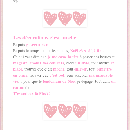
stp.
Les décorations c’est moche.
ça sert à rien
Et puis
.
Noël c’est déjà fini.
Et puis le temps que tu les mettes,
je me casse la tête
Ce qui veut dire que
à passer des heures au
magasin
choisir des couleurs
un style
en
,
, créer
, tout mettre
place,
moche
enlever
remettre
trouver que c’est
, tout
, tout
en place
c’est bof
ma misérable
, trouver que
, puis accepter
vie
lendemain de
Noël
un
… pour que le
je dégage tout dans
carton
?!?
T’es sérieux là Mec?!