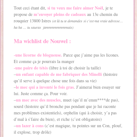
si tu veux me faire aimer Noël
Tout ceci étant dit,
, je te
m’envoyer pleins de cadeaux
propose de
au 13e chemin du
rouquier 13800 Istres
(et là tu te demandes si c’est ma vraie adresse…
ha ha … tu sauras jammmmmmmmais)
Ma wichlist de Nouwel :
-une licorne de blogueuse.
Parce que j’aime pas les licones.
Et comme ça je pourrais la manger
-une paire de tétés
(libre à toi de choisir la taille)
un enfant capable de me fabriquer des Minelli
–
(histoire
qu’il serve à quelque chose une fois dans sa vie)
le mec qui a inventé le fois gras
–
. J’aimerai bien essayer sur
lui. Juste comme ça. Pour voir.
un mec avec des muscles
–
, muet (qu’il m’emm****de pas),
sourd (histoire qu’il bronche pas pendant que je lui raconte
mes problèmes existentiels), orphelin (qui à choisir, y’a pas
d’mal à s’faire du bien), et riche (c’est obligatoire)
un lazer à cons
–
(c’est magique, tu pointes sur un Con, plouf,
il explose, trop drôle)