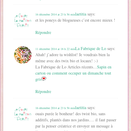
laetitia
says:
16 décembre 2014 at 23 h 56 min
et les poneys de blogueuses c’est encore mieux !
Répondre
La Fabrique de Lo
says:
11 décembre 2014 at 18 h 22 min
Ahah! j’adore ta wishlist! Je voudrais bien la
même avec des twix bio et locaux! :-)
La Fabrique de Lo Articles récents…
Sapin en
carton ou comment occuper un dimanche tout
gris
Répondre
laetitia
says:
16 décembre 2014 at 23 h 56 min
ouais purée le bonheur! des twist bio, sans
additifs, plantés dans nos jardins…. il faut passer
par la penser créatrice et envoyer un message à