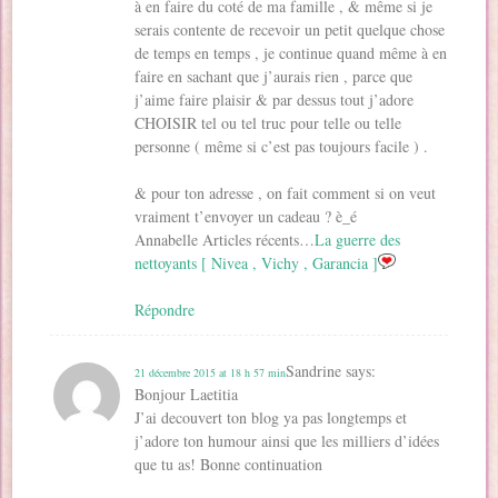
à en faire du coté de ma famille , & même si je
serais contente de recevoir un petit quelque chose
de temps en temps , je continue quand même à en
faire en sachant que j’aurais rien , parce que
j’aime faire plaisir & par dessus tout j’adore
CHOISIR tel ou tel truc pour telle ou telle
personne ( même si c’est pas toujours facile ) .
& pour ton adresse , on fait comment si on veut
vraiment t’envoyer un cadeau ? è_é
Annabelle Articles récents…
La guerre des
nettoyants [ Nivea , Vichy , Garancia ]
Répondre
Sandrine
says:
21 décembre 2015 at 18 h 57 min
Bonjour Laetitia
J’ai decouvert ton blog ya pas longtemps et
j’adore ton humour ainsi que les milliers d’idées
que tu as! Bonne continuation