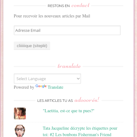
contact
RESTONS EN
Pour recevoir les nouveaux articles par Mail
A
d
r
e
s
s
translate
e
E
m
a
Powered by
Translate
i
adooorés!
l
LES ARTICLES TU AS
"Laetitia, est-ce que tu pues?"
Tata Jacqueline décrypte les étiquettes pour
toi: #2 Les bonbons Fisherman's Friend