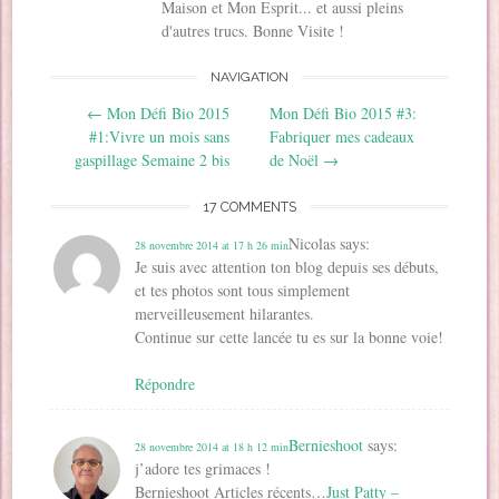
Maison et Mon Esprit... et aussi pleins
n
s
s
u
a
d
s
u
u
n
n
a
d'autres trucs. Bonne Visite !
u
n
n
e
s
n
n
e
e
n
u
s
e
n
n
o
n
u
NAVIGATION
n
o
o
u
e
n
o
u
u
v
n
e
Post navigation
u
v
v
e
o
n
←
Mon Défi Bio 2015
Mon Défi Bio 2015 #3:
v
e
e
l
u
o
e
l
l
l
v
u
#1:Vivre un mois sans
Fabriquer mes cadeaux
l
l
l
e
e
v
gaspillage Semaine 2 bis
de Noël
→
l
e
e
f
l
e
e
f
f
e
l
l
f
e
e
n
e
l
e
n
n
ê
f
e
17 COMMENTS
n
ê
ê
t
e
f
ê
t
t
r
n
e
t
r
r
e
ê
n
Nicolas
says:
28 novembre 2014 at 17 h 26 min
r
e
e
)
t
ê
e
)
)
r
Je suis avec attention ton blog depuis ses débuts,
t
)
e
r
et tes photos sont tous simplement
)
e
)
merveilleusement hilarantes.
Continue sur cette lancée tu es sur la bonne voie!
Répondre
Bernieshoot
says:
28 novembre 2014 at 18 h 12 min
j’adore tes grimaces !
Bernieshoot Articles récents…
Just Patty –