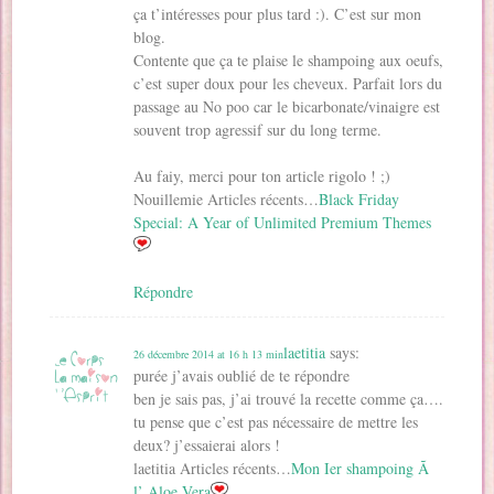
ça t’intéresses pour plus tard :). C’est sur mon
blog.
Contente que ça te plaise le shampoing aux oeufs,
c’est super doux pour les cheveux. Parfait lors du
passage au No poo car le bicarbonate/vinaigre est
souvent trop agressif sur du long terme.
Au faiy, merci pour ton article rigolo ! ;)
Nouillemie Articles récents…
Black Friday
Special: A Year of Unlimited Premium Themes
Répondre
laetitia
says:
26 décembre 2014 at 16 h 13 min
purée j’avais oublié de te répondre
ben je sais pas, j’ai trouvé la recette comme ça….
tu pense que c’est pas nécessaire de mettre les
deux? j’essaierai alors !
laetitia Articles récents…
Mon Ier shampoing Ã
l’ Aloe Vera