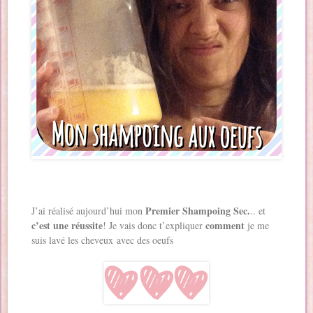
Premier Shampoing Sec.
J’ai réalisé aujourd’hui mon
.. et
c’est une réussite
comment
! Je vais donc t’expliquer
je me
suis lavé les cheveux avec des oeufs