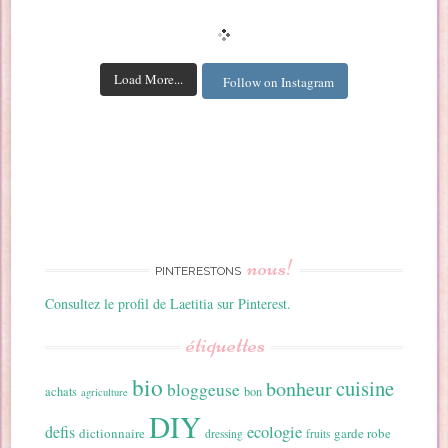
Load More...
Follow on Instagram
nous!
PINTERESTONS
Consultez le profil de Laetitia sur Pinterest.
étiquettes
bio
cuisine
bonheur
bloggeuse
achats
bon
agriculture
DIY
ecologie
defis
dictionnaire
garde robe
dressing
fruits