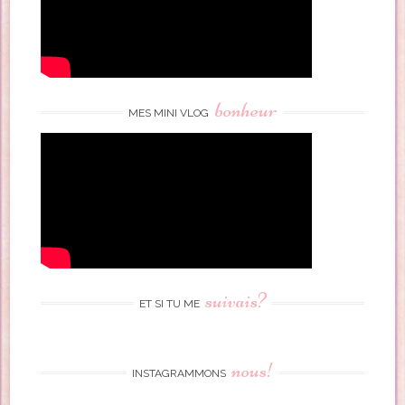
bonheur
MES MINI VLOG
suivais?
ET SI TU ME
nous!
INSTAGRAMMONS