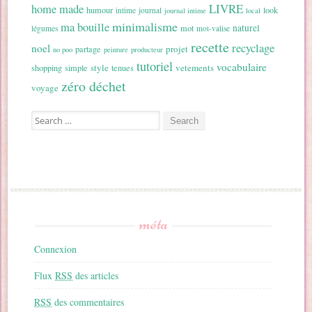
home made
LIVRE
humour
look
intime
journal
journal intime
local
minimalisme
ma bouille
naturel
mot
légumes
mot-valise
recette
recyclage
noel
projet
partage
no poo
peinture
producteur
tutoriel
vocabulaire
style
vetements
shopping
simple
tenues
zéro déchet
voyage
Search for:
méta
Connexion
Flux
RSS
des articles
RSS
des commentaires