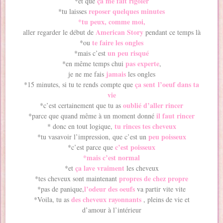
ça me fait rigoler
*et que
reposer quelques minutes
*tu laisses
*tu peux, comme moi,
American Story
aller regarder le début de
pendant ce temps là
te faire les ongles
*ou
un peu risqué
*mais c’est
pas experte
*en même temps chui
,
jamais
je ne me fais
les ongles
ça sent l’oeuf dans ta
*15 minutes, si tu te rends compte que
vie
oublié d’aller rincer
*c’est certainement que tu as
il faut rincer
*parce que quand même à un moment donné
tu rinces tes cheveux
* donc en tout logique,
peu poisseux
*tu vasavoir l’impression, que c’est un
c’est poisseux
*c’est parce que
*mais c’est normal
ça lave vraiment
*et
les cheveux
propres de chez propre
*tes cheveux sont maintenant
l’odeur des oeufs
*pas de panique,
va partir vite vite
des cheveux rayonnants
*Voila, tu as
, pleins de vie et
d’amour à l’intérieur