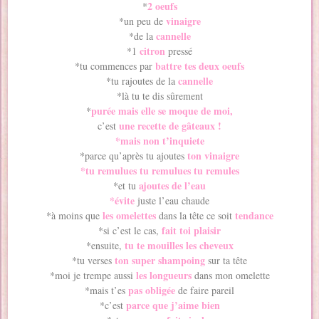
2 oeufs
*
vinaigre
*un peu de
cannelle
*de la
citron
*1
pressé
battre tes deux oeufs
*tu commences par
cannelle
*tu rajoutes de la
*là tu te dis sûrement
purée mais elle se moque de moi,
*
une recette de gâteaux !
c’est
*mais non t’inquiete
ton vinaigre
*parce qu’après tu ajoutes
*tu remulues tu remulues tu remules
ajoutes de l’eau
*et tu
*évite
juste l’eau chaude
les omelettes
tendance
*à moins que
dans la tête ce soit
fait toi plaisir
*si c’est le cas,
tu te mouilles les cheveux
*ensuite,
ton super shampoing
*tu verses
sur ta tête
les longueurs
*moi je trempe aussi
dans mon omelette
pas obligée
*mais t’es
de faire pareil
parce que j’aime bien
*c’est