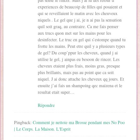
pas sense le rincer. Mais j ai lu des retour d
experiences de beaucoip de filles qui posaient et
qui se reveillaient le matin avec les cheuveux
niquels . Le gel que j ai, je n ai pas la sensation
quil soit graq, au contraire. Ca me fais penser
aux trucs quon met sur les mains pour les
desinfecter. Le truc en gel qui s’estompe quand tu
frotte les mains. Peut etre quil y a plusieurs types
de gel? Du coup’ppur les cheveux, quand j ai
utilise le gel, j ainpas eu besoon de rincer. Les
cheveux etaient plus frais, moins gras, presque
plus brillants, mais pas au point que ca soit
niquel. J ai donc attache les cheveux qq jours. Et
ensuite j’ai fais un shampoing qec maizena et le
resultat etait super…
Répondre
Pingback:
Comment je nettoie ma Brosse pendant mes No Poo
| Le Corps. La Maison. L'Esprit