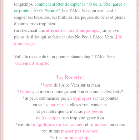
longtemps,
comment arrêter de capter la 4G de la Tête, garce à
ce produit 100% Naturel?
, ben l’Aloa Vera, ça sert aussi à
soigner les blessures, les brûlures, les piqures de bêtes et pleins
d’autres trucs trop bien!
alternative aux shampoings,
En cherchant une
j’ai trouvé
J’ai
pleins de filles qui se faisaient des No Poo à l’Aloe Vera.
donc essayé.
Voila la recette de mon premier shampoing à l’Aloe Vera
vachement simple:
La Recette:
Verse
*
de l’Aloe Vera sur ta main
Wahou
,
*
tu as vu comme ça sent bon et comme c’est frais?
n appliquer
*tu peux commencer par e
sur tes pointes
nourrir,
ça va les
et elles seront contentes
pas besoin
et peut être que tu n’auras
les couper
de
trop trop vite grace à ça
tu appliques sur tes racines
tu masses
*ensuite
, et
ton crâne
masser par ton mec
*ou tu fais
un mec sympa
*si t’as