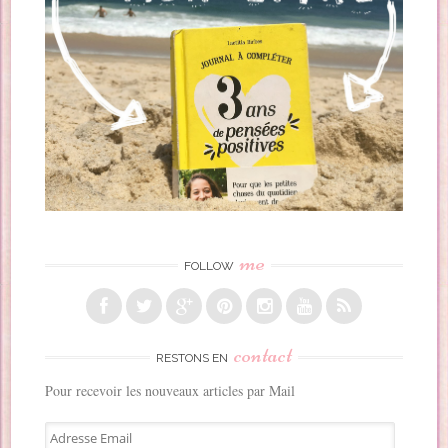
me
FOLLOW
contact
RESTONS EN
Pour recevoir les nouveaux articles par Mail
A