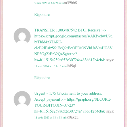
m39bb8
5 mai 2024 at 6 h 28 min
Répondre
ТRАNSFЕR 1,003487542 ВТС. Rесеivе >>
https://script.google.com/macros/s/AKfycbwU9d
btTbM4z3TARU-
eIeE9JPalzSSiEcQ9tEoOPDiO9VbU4VmHGSV
NP3GgZtEr32Q4Sg/exec?
hs=b11515e259a652c30724a483d612b4eb&
says:
lbf9ql
17 mai 2024 at 13 h 16 min
Répondre
Urgent - 1.75 bitcoin sent to your address.
Accept payment >> https://graph.org/SECURE-
YOUR-BITCOIN-07-23?
hs=b11515e259a652c30724a483d612b4eb&
says:
c0akgu
11 août 2025 at 18 h 38 min