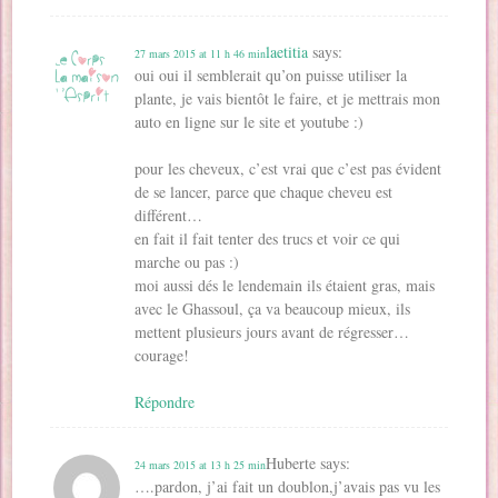
laetitia
says:
27 mars 2015 at 11 h 46 min
oui oui il semblerait qu’on puisse utiliser la
plante, je vais bientôt le faire, et je mettrais mon
auto en ligne sur le site et youtube :)
pour les cheveux, c’est vrai que c’est pas évident
de se lancer, parce que chaque cheveu est
différent…
en fait il fait tenter des trucs et voir ce qui
marche ou pas :)
moi aussi dés le lendemain ils étaient gras, mais
avec le Ghassoul, ça va beaucoup mieux, ils
mettent plusieurs jours avant de régresser…
courage!
Répondre
Huberte
says:
24 mars 2015 at 13 h 25 min
….pardon, j’ai fait un doublon,j’avais pas vu les