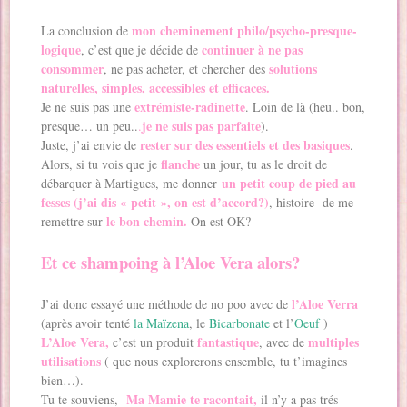
mon cheminement philo/psycho-presque-
La conclusion de
logique
continuer à ne pas
, c’est que je décide de
consommer
solutions
, ne pas acheter, et chercher des
naturelles, simples, accessibles et efficaces.
extrémiste-radinette
Je ne suis pas une
. Loin de là (heu.. bon,
je ne suis pas parfaite
presque… un peu..
.
).
rester sur des essentiels et des basiques
Juste, j’ai envie de
.
flanche
Alors, si tu vois que je
un jour, tu as le droit de
un petit coup de pied au
débarquer à Martigues, me donner
fesses (j’ai dis « petit », on est d’accord?)
, histoire de me
le bon chemin.
remettre sur
On est OK?
Et ce shampoing à l’Aloe Vera alors?
l’Aloe Verra
J’ai donc essayé une méthode de no poo avec de
(après avoir tenté
la Maïzena
, le
Bicarbonate
et l’
Oeuf
)
L’Aloe Vera,
fantastique
multiples
c’est un produit
, avec de
utilisations
( que nous explorerons ensemble, tu t’imagines
bien…).
Ma Mamie te racontait,
Tu te souviens,
il n’y a pas trés