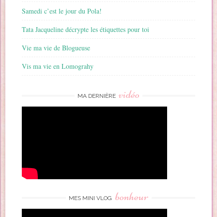
Samedi c’est le jour du Pola!
Tata Jacqueline décrypte les étiquettes pour toi
Vie ma vie de Blogueuse
Vis ma vie en Lomograhy
vidéo
MA DERNIÈRE
bonheur
MES MINI VLOG