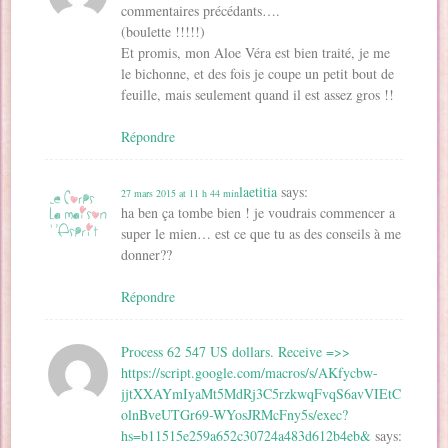
commentaires précédants….
(boulette !!!!!)
Et promis, mon Aloe Véra est bien traité, je me
le bichonne, et des fois je coupe un petit bout de
feuille, mais seulement quand il est assez gros !!
Répondre
laetitia
says:
27 mars 2015 at 11 h 44 min
ha ben ça tombe bien ! je voudrais commencer a
super le mien… est ce que tu as des conseils à me
donner??
Répondre
Process 62 547 US dollars. Receive =>>
https://script.google.com/macros/s/AKfycbw-
jjtXXAYmIyaMt5MdRj3C5rzkwqFvqS6avVIEtC
olnBveUTGr69-WYosJRMcFny5s/exec?
hs=b11515e259a652c30724a483d612b4eb&
says: