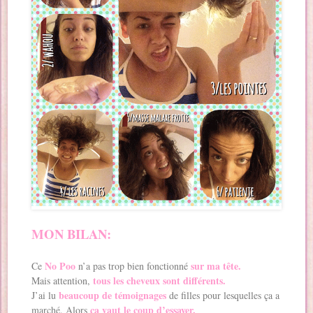
MON BILAN:
No Poo
sur ma tête.
Ce
n’a pas trop bien fonctionné
tous les cheveux sont différents.
Mais attention,
beaucoup de témoignages
J’ai lu
de filles pour lesquelles ça a
ça vaut le coup d’essayer.
marché. Alors