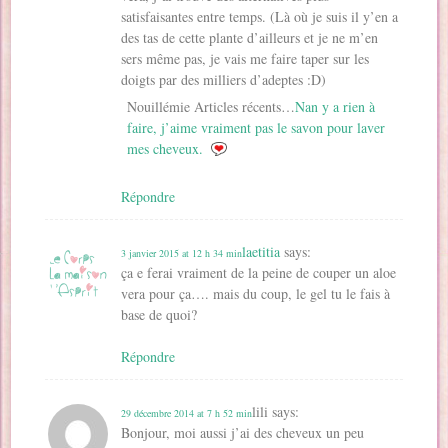
satisfaisantes entre temps. (Là où je suis il y’en a
des tas de cette plante d’ailleurs et je ne m’en
sers même pas, je vais me faire taper sur les
doigts par des milliers d’adeptes :D)
Nouillémie Articles récents…
Nan y a rien à
faire, j’aime vraiment pas le savon pour laver
mes cheveux.
Répondre
laetitia
says:
3 janvier 2015 at 12 h 34 min
ça e ferai vraiment de la peine de couper un aloe
vera pour ça…. mais du coup, le gel tu le fais à
base de quoi?
Répondre
lili
says:
29 décembre 2014 at 7 h 52 min
Bonjour, moi aussi j’ai des cheveux un peu