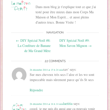
r
e
e
d
v
u
e
d
d
a
r
v
Dans mon blog je t'explique tout ce que j'ai
d
a
a
n
e
r
a
n
n
s
d
e
testé pour être mieux dans mon Corps Ma
n
s
s
u
a
d
Maison et Mon Esprit... et aussi pleins
s
u
u
n
n
a
u
n
n
e
s
n
d'autres trucs. Bonne Visite !
n
e
e
n
u
s
e
n
n
o
n
u
n
o
o
u
e
n
o
u
u
v
n
e
NAVIGATION
u
v
v
e
o
n
v
e
e
l
u
o
Post navigation
←
DIY Spécial Noël #8:
DIY Spécial Noël #9:
e
l
l
l
v
u
l
l
l
e
e
v
La Confiture de Banane
Mon Savon Mignon
→
l
e
e
f
l
e
e
f
f
e
l
l
de Ma Grand Mère
f
e
e
n
e
l
e
n
n
ê
f
e
n
ê
ê
t
e
f
22 COMMENTS
ê
t
t
r
n
e
t
r
r
e
ê
n
r
e
e
)
t
ê
xav'
says:
26 décembre 2014 at 15 h 24 min
e
)
)
r
t
)
e
r
Sur mes cheveux très secs l’aloe et les wo sont
)
e
)
impeccable mais sûrement parce qu’ils St secs
Répondre
laetitia
says:
26 décembre 2014 at 16 h 14 min
coool, je me suis dis aussi que ça pouvais venir