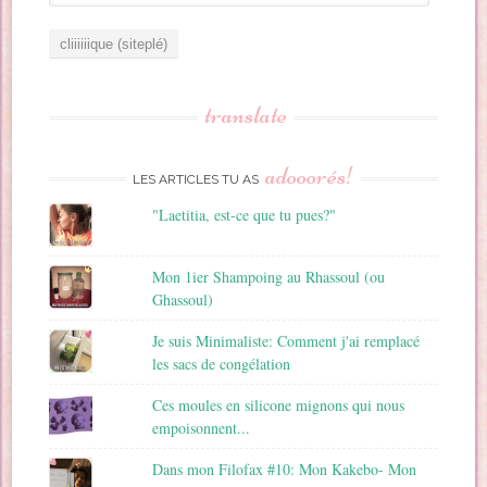
d
r
e
s
s
translate
e
E
m
adooorés!
LES ARTICLES TU AS
a
i
"Laetitia, est-ce que tu pues?"
l
Mon 1ier Shampoing au Rhassoul (ou
Ghassoul)
Je suis Minimaliste: Comment j'ai remplacé
les sacs de congélation
Ces moules en silicone mignons qui nous
empoisonnent...
Dans mon Filofax #10: Mon Kakebo- Mon