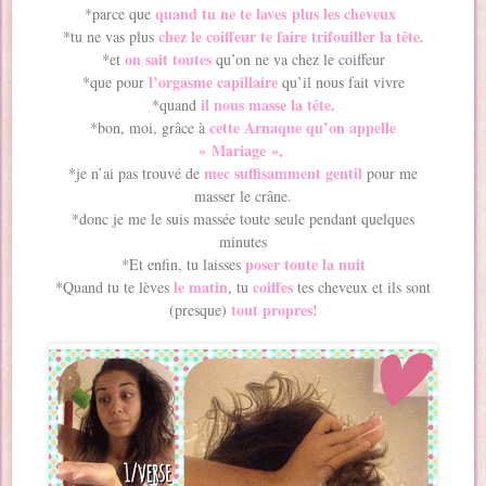
quand tu ne te laves plus les cheveux
*parce que
chez le coiffeur te faire trifouiller la tête.
*tu ne vas plus
on sait toutes
*et
qu’on ne va chez le coiffeur
l’orgasme capillaire
*que pour
qu’il nous fait vivre
il nous masse la tête.
*quand
cette Arnaque qu’on appelle
*bon, moi, grâce à
« Mariage »,
mec suffisamment gentil
*je n’ai pas trouvé de
pour me
masser le crâne.
*donc je me le suis massée toute seule pendant quelques
minutes
poser toute la nuit
*Et enfin, tu laisses
le matin
coiffes
*Quand tu te lèves
, tu
tes cheveux et ils sont
tout propres!
(presque)