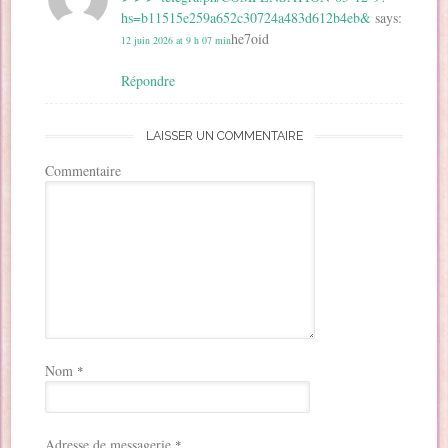
hs=b11515e259a652c30724a483d612b4eb&
says:
he7oid
12 juin 2026 at 9 h 07 min
Répondre
LAISSER UN COMMENTAIRE
Commentaire
Nom
*
Adresse de messagerie
*