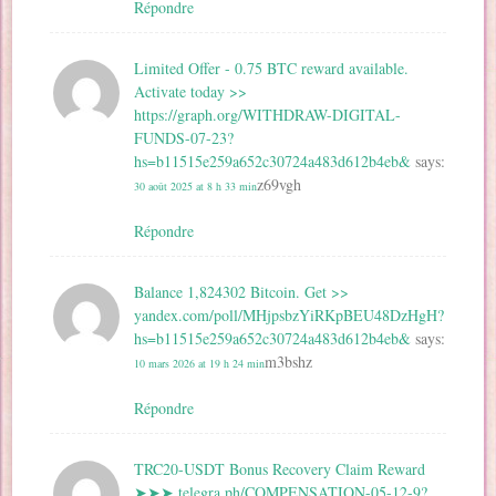
Répondre
Limited Offer - 0.75 BTC reward available.
Activate today >>
https://graph.org/WITHDRAW-DIGITAL-
FUNDS-07-23?
hs=b11515e259a652c30724a483d612b4eb&
says:
z69vgh
30 août 2025 at 8 h 33 min
Répondre
Balance 1,824302 Bitcoin. Get >>
yandex.com/poll/MHjpsbzYiRKpBEU48DzHgH?
hs=b11515e259a652c30724a483d612b4eb&
says:
m3bshz
10 mars 2026 at 19 h 24 min
Répondre
TRC20-USDT Bonus Recovery Claim Reward
➤➤➤ telegra.ph/COMPENSATION-05-12-9?