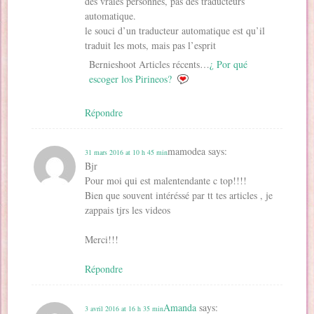
des vraies personnes, pas des traducteurs
automatique.
le souci d’un traducteur automatique est qu’il
traduit les mots, mais pas l’esprit
Bernieshoot Articles récents…
¿ Por qué
escoger los Pirineos?
Répondre
mamodea
says:
31 mars 2016 at 10 h 45 min
Bjr
Pour moi qui est malentendante c top!!!!
Bien que souvent intéréssé par tt tes articles , je
zappais tjrs les videos
Merci!!!
Répondre
Amanda
says:
3 avril 2016 at 16 h 35 min