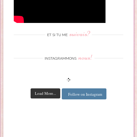
suivais?
ET SI TU ME
nous!
INSTAGRAMMONS
Load More...
Follow on Instagram