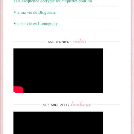
Tata Jacqueline décrypte les étiquettes pour toi
Vie ma vie de Blogueuse
Vis ma vie en Lomograhy
vidéo
MA DERNIÈRE
bonheur
MES MINI VLOG