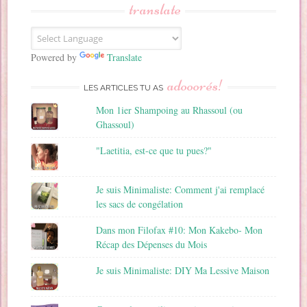
translate
e
E
m
a
Powered by
Translate
i
adooorés!
l
LES ARTICLES TU AS
Mon 1ier Shampoing au Rhassoul (ou
Ghassoul)
"Laetitia, est-ce que tu pues?"
Je suis Minimaliste: Comment j'ai remplacé
les sacs de congélation
Dans mon Filofax #10: Mon Kakebo- Mon
Récap des Dépenses du Mois
Je suis Minimaliste: DIY Ma Lessive Maison