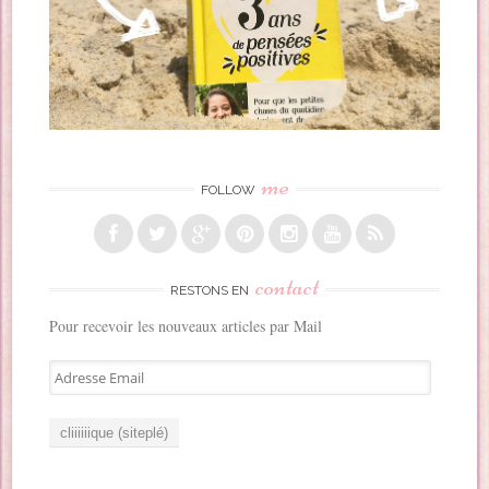
me
FOLLOW
contact
RESTONS EN
Pour recevoir les nouveaux articles par Mail
A
d
r
e
s
s