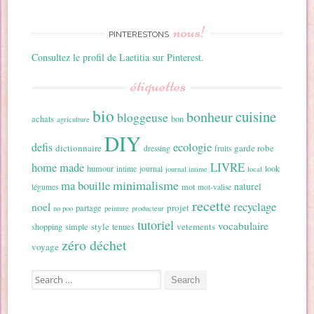
nous!
PINTERESTONS
Consultez le profil de Laetitia sur Pinterest.
étiquettes
bio
cuisine
bonheur
bloggeuse
achats
bon
agriculture
DIY
ecologie
defis
dictionnaire
garde robe
dressing
fruits
home made
LIVRE
humour
look
intime
journal
journal intime
local
minimalisme
ma bouille
naturel
mot
légumes
mot-valise
recette
recyclage
noel
projet
partage
no poo
peinture
producteur
tutoriel
vocabulaire
style
vetements
shopping
simple
tenues
zéro déchet
voyage
Search for: