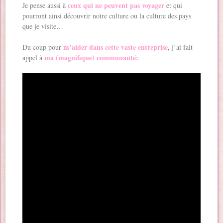
ceux qui ne peuvent pas voyager
Je pense aussi à
et qui
pourront ainsi découvrir notre culture ou la culture des pays
que je visite…
m’aider dans cette vaste entreprise
Du coup pour
, j’ai fait
ma (magnifique) communauté:
appel à