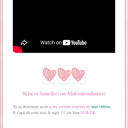
Si tu es Sourd(e) ou Mal-entendant(e)
à un
certain nombre de
mes vidéos.
Tu as désormais accès
CC
SUB-FR.
Il s’agit de cette avec le sigle
ou bien