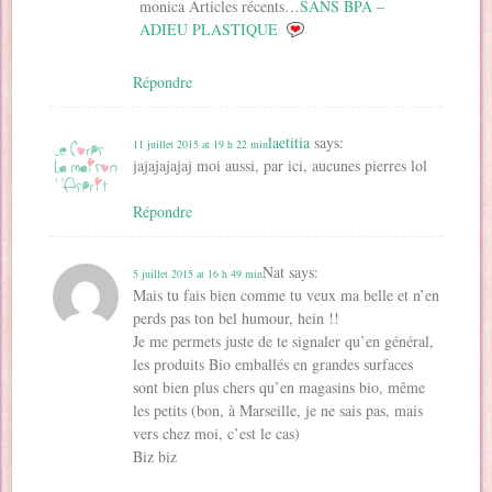
monica Articles récents…
SANS BPA –
ADIEU PLASTIQUE
Répondre
laetitia
says:
11 juillet 2015 at 19 h 22 min
jajajajajaj moi aussi, par ici, aucunes pierres lol
Répondre
Nat
says:
5 juillet 2015 at 16 h 49 min
Mais tu fais bien comme tu veux ma belle et n’en
perds pas ton bel humour, hein !!
Je me permets juste de te signaler qu’en général,
les produits Bio emballés en grandes surfaces
sont bien plus chers qu’en magasins bio, même
les petits (bon, à Marseille, je ne sais pas, mais
vers chez moi, c’est le cas)
Biz biz