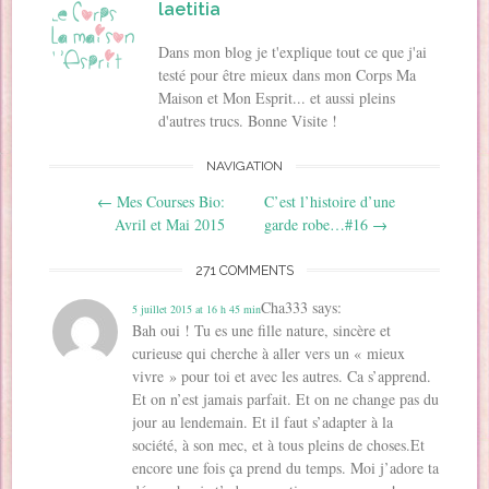
laetitia
o
u
u
v
(
n
u
v
v
r
o
(
v
r
r
e
u
o
r
e
e
d
v
Dans mon blog je t'explique tout ce que j'ai
u
e
d
d
a
r
v
testé pour être mieux dans mon Corps Ma
d
a
a
n
e
r
a
n
n
s
d
e
Maison et Mon Esprit... et aussi pleins
n
s
s
u
a
d
s
u
u
n
n
a
d'autres trucs. Bonne Visite !
u
n
n
e
s
n
n
e
e
n
u
s
e
n
n
o
n
u
NAVIGATION
n
o
o
u
e
n
o
u
u
v
n
e
Post navigation
u
v
v
e
o
n
←
Mes Courses Bio:
C’est l’histoire d’une
v
e
e
l
u
o
e
l
l
l
v
u
Avril et Mai 2015
garde robe…#16
→
l
l
l
e
e
v
l
e
e
f
l
e
e
f
f
e
l
l
271 COMMENTS
f
e
e
n
e
l
e
n
n
ê
f
e
n
ê
ê
t
e
f
Cha333
says:
5 juillet 2015 at 16 h 45 min
ê
t
t
r
n
e
t
r
r
e
ê
n
Bah oui ! Tu es une fille nature, sincère et
r
e
e
)
t
ê
e
)
)
r
curieuse qui cherche à aller vers un « mieux
t
)
e
r
vivre » pour toi et avec les autres. Ca s’apprend.
)
e
)
Et on n’est jamais parfait. Et on ne change pas du
jour au lendemain. Et il faut s’adapter à la
société, à son mec, et à tous pleins de choses.Et
encore une fois ça prend du temps. Moi j’adore ta