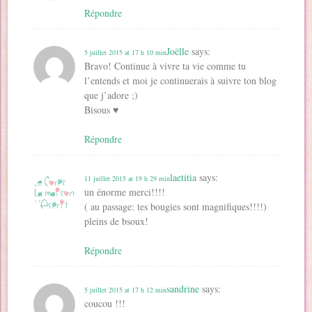
Répondre
Joëlle
says:
5 juillet 2015 at 17 h 10 min
Bravo! Continue à vivre ta vie comme tu
l’entends et moi je continuerais à suivre ton blog
que j’adore ;)
Bisous ♥
Répondre
laetitia
says:
11 juillet 2015 at 19 h 29 min
un énorme merci!!!!
( au passage: tes bougies sont magnifiques!!!!)
pleins de bsoux!
Répondre
sandrine
says:
5 juillet 2015 at 17 h 12 min
coucou !!!