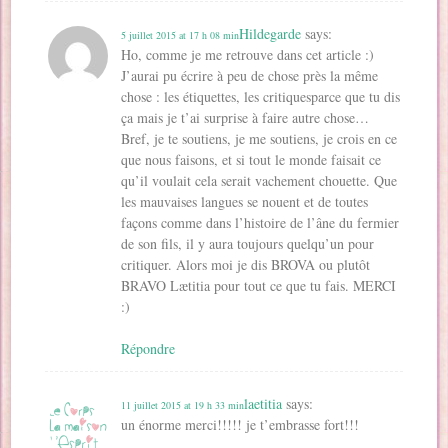
Hildegarde
says:
5 juillet 2015 at 17 h 08 min
Ho, comme je me retrouve dans cet article :)
J’aurai pu écrire à peu de chose près la même
chose : les étiquettes, les critiquesparce que tu dis
ça mais je t’ai surprise à faire autre chose…
Bref, je te soutiens, je me soutiens, je crois en ce
que nous faisons, et si tout le monde faisait ce
qu’il voulait cela serait vachement chouette. Que
les mauvaises langues se nouent et de toutes
façons comme dans l’histoire de l’âne du fermier
de son fils, il y aura toujours quelqu’un pour
critiquer. Alors moi je dis BROVA ou plutôt
BRAVO Lætitia pour tout ce que tu fais. MERCI
:)
Répondre
laetitia
says:
11 juillet 2015 at 19 h 33 min
un énorme merci!!!!! je t’embrasse fort!!!