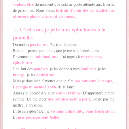
voulons être
du moment que cela ne porte atteinte aux libertés
le droit d’avoir des contradictions,
de personnes. Nous avons
et encore plus si elles sont assumées.
… C’est vrai, je jette mes épluchures à la
poubelle.
pas toutes.
Du moins
Pas tout le temps.
Ben oui, parce que depuis que je me suis lancée dans
minimalisme
recycler mes
l’aventure du
, j’ai appris à
épluchures.
poudres
lombrics,
J’en fait des
, je les donne à mes
je les
mange
déshydrate
, je les
…
pas toujours le temps,
Mais je dois bien t’avouer que je n’ai
l’énergie ni même l’envie
de le faire..
à mon rythme
Alors j’ai décidé d’y aller
. D’apprendre à mon
des routines petit à petit
rythme. De me créer
. De ne pas me
mettre la pression.
vis sans culpabilité
Sans frustration
Et tu sais quoi? Ben je
.
.
mes journées sont belles!
Et