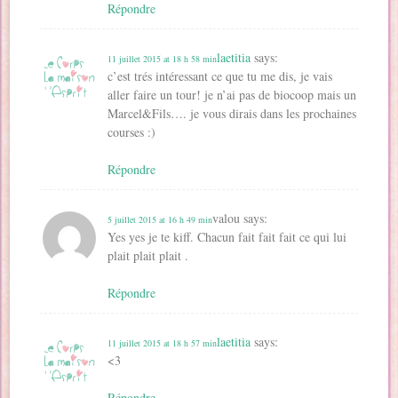
Répondre
laetitia
says:
11 juillet 2015 at 18 h 58 min
c’est trés intéressant ce que tu me dis, je vais
aller faire un tour! je n’ai pas de biocoop mais un
Marcel&Fils…. je vous dirais dans les prochaines
courses :)
Répondre
valou
says:
5 juillet 2015 at 16 h 49 min
Yes yes je te kiff. Chacun fait fait fait ce qui lui
plait plait plait .
Répondre
laetitia
says:
11 juillet 2015 at 18 h 57 min
<3
Répondre