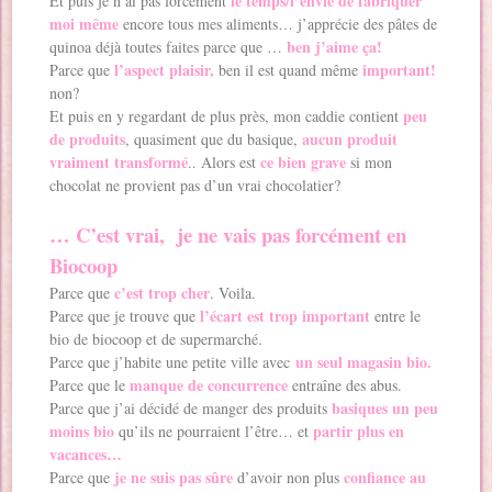
le temps/l’envie de fabriquer
Et puis je n’ai pas forcément
moi même
encore tous mes aliments… j’apprécie des pâtes de
ben j’aime ça!
quinoa déjà toutes faites parce que …
l’aspect plaisir,
important!
Parce que
ben il est quand même
non?
peu
Et puis en y regardant de plus près, mon caddie contient
de produits
aucun produit
, quasiment que du basique,
vraiment transformé
ce bien grave
.. Alors est
si mon
chocolat ne provient pas d’un vrai chocolatier?
… C’est vrai, je ne vais pas forcément en
Biocoop
c’est trop cher
Parce que
. Voila.
l’écart est trop important
Parce que je trouve que
entre le
bio de biocoop et de supermarché.
un seul magasin bio.
Parce que j’habite une petite ville avec
manque de concurrence
Parce que le
entraîne des abus.
basiques un peu
Parce que j’ai décidé de manger des produits
moins bio
partir plus en
qu’ils ne pourraient l’être… et
vacances…
je ne suis pas sûre
confiance au
Parce que
d’avoir non plus