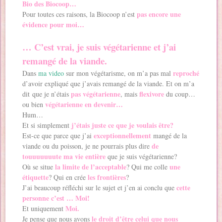
Bio des Biocoop…
pas encore une
Pour toutes ces raisons, la Biocoop n’est
évidence pour moi…
… C’est vrai, je suis végétarienne et j’ai
remangé de la viande.
reproché
Dans
ma video
sur mon végétarisme, on m’a pas mal
d’avoir expliqué que j’avais remangé de la viande. Et on m’a
pas végétarienne
flexivore
dit que je n’étais
, mais
du coup…
végétarienne en devenir…
ou bien
Hum…
j’étais juste ce que je voulais être?
Et si simplement
exceptionnellement
Est-ce que parce que j’ai
mangé de la
de
viande ou du poisson, je ne pourrais plus dire
touuuuuuute ma vie entière
que je suis végétarienne?
la limite de l’acceptable
une
Où se situe
? Qui me colle
étiquette
les frontières
? Qui en crée
?
cette
J’ai beaucoup réfléchi sur le sujet et j’en ai conclu que
personne c’est … Moi!
Moi.
Et uniquement
le droit d’être celui que nous
Je pense que nous avons