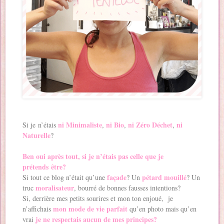
ni Minimaliste
ni Bio
ni Zéro Déchet
ni
Si je n’étais
,
,
,
Naturelle
?
Ben oui après tout, si je n’étais pas celle que je
prétends être?
façade
pétard mouillé
Si tout ce blog n’était qu’une
? Un
? Un
moralisateur
truc
, bourré de bonnes fausses intentions?
Si, derrière mes petits sourires et mon ton enjoué, je
mon mode de vie parfait
n’affichais
qu’en photo mais qu’en
je ne respectais aucun de mes principes?
vrai