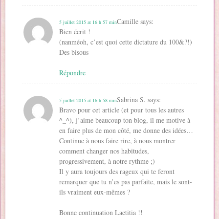
Camille
says:
5 juillet 2015 at 16 h 57 min
Bien écrit !
(nanméoh, c’est quoi cette dictature du 100&?!)
Des bisous
Répondre
Sabrina S.
says:
5 juillet 2015 at 16 h 58 min
Bravo pour cet article (et pour tous les autres
^_^), j’aime beaucoup ton blog, il me motive à
en faire plus de mon côté, me donne des idées…
Continue à nous faire rire, à nous montrer
comment changer nos habitudes,
progressivement, à notre rythme ;)
Il y aura toujours des rageux qui te feront
remarquer que tu n’es pas parfaite, mais le sont-
ils vraiment eux-mêmes ?
Bonne continuation Laetitia !!