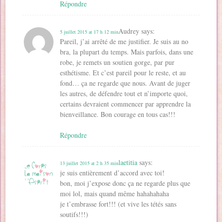
Répondre
Audrey
says:
5 juillet 2015 at 17 h 12 min
Pareil, j’ai arrêté de me justifier. Je suis au no
bra, la plupart du temps. Mais parfois, dans une
robe, je remets un soutien gorge, par pur
esthétisme. Et c’est pareil pour le reste, et au
fond… ça ne regarde que nous. Avant de juger
les autres, de défendre tout et n’importe quoi,
certains devraient commencer par apprendre la
bienveillance. Bon courage en tous cas!!!
Répondre
laetitia
says:
13 juillet 2015 at 2 h 35 min
je suis entièrement d’accord avec toi!
bon, moi j’expose donc ça ne regarde plus que
moi lol, mais quand même hahahahaha
je t’embrasse fort!!! (et vive les tétés sans
soutifs!!!)