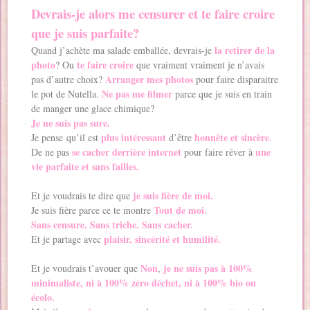
Devrais-je alors me censurer et te faire croire
que je suis parfaite?
la retirer de la
Quand j’achète ma salade emballée, devrais-je
photo
te faire croire
? Ou
que vraiment vraiment je n’avais
Arranger mes photos
pas d’autre choix?
pour faire disparaitre
Ne pas me filmer
le pot de Nutella.
parce que je suis en train
de manger une glace chimique?
Je ne suis pas sure.
plus intéressant
honnête et sincère
Je pense qu’il est
d’être
.
se cacher derrière internet
une
De ne pas
pour faire rêver à
vie parfaite et sans failles.
je suis fière de moi.
Et je voudrais te dire que
Tout de moi.
Je suis fière parce ce te montre
Sans censure. Sans triche. Sans cacher.
plaisir, sincérité et humilité.
Et je partage avec
Non
je ne suis pas à 100%
Et je voudrais t’avouer que
,
minimaliste, ni à 100% zéro déchet, ni à 100% bio ou
écolo.