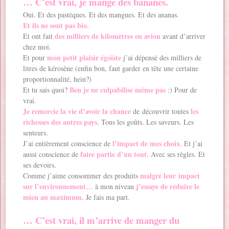
… C’est vrai, je mange des bananes.
Oui. Et des pastèques. Et des mangues. Et des ananas.
Et ils ne sont pas bio.
des milliers de kilomètres en avion
Et ont fait
avant d’arriver
chez moi.
mon petit plaisir égoïste
Et pour
j’ai dépensé des milliers de
litres de kérosène (enfin bon, faut garder en tête une certaine
proportionnalité, hein?)
Ben je ne culpabilise même pas
Et tu sais quoi?
:) Pour de
vrai.
Je remercie la vie d’avoir la chance
les
de découvrir toutes
richesses des autres pays
. Tous les goûts. Les saveurs. Les
senteurs.
l’impact de mes choix.
J’ai entièrement conscience de
Et j’ai
faire partie d’un tout
aussi conscience de
. Avec ses règles. Et
ses devoirs.
malgré leur impact
Comme j’aime consommer des produits
sur l’environnement
j’essaye de réduire le
… à mon niveau
mien au maximum.
Je fais ma part.
… C’est vrai, il m’arrive de manger du