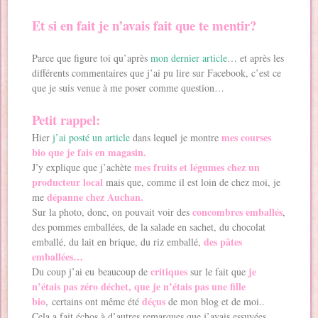
Et si en fait je n’avais fait que te mentir?
Parce que figure toi qu’après
mon dernier article
… et après les
différents commentaires que j’ai pu lire sur Facebook, c’est ce
que je suis venue à me poser comme question…
Petit rappel:
mes courses
Hier
j’ai posté un article
dans lequel je montre
bio que je fais en magasin.
mes fruits et légumes chez un
J’y explique que j’achète
producteur local
mais que, comme il est loin de chez moi, je
dépanne chez Auchan.
me
concombres emballés
Sur la photo, donc, on pouvait voir des
,
des pommes emballées, de la salade en sachet, du chocolat
des pâtes
emballé, du lait en brique, du riz emballé,
emballées…
critiques
je
Du coup j’ai eu beaucoup de
sur le fait que
n’étais pas zéro déchet, que je n’étais pas une fille
bio
déçus
, certains ont même été
de mon blog et de moi..
Cela a fait échos à d’autres remarques que j’avais essuyées