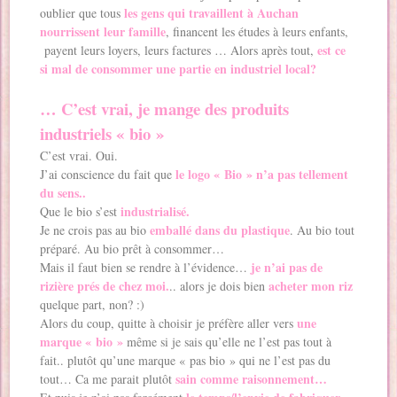
les gens qui travaillent à Auchan
oublier que tous
nourrissent leur famille
, financent les études à leurs enfants,
est ce
payent leurs loyers, leurs factures … Alors après tout,
si mal de consommer une partie en industriel local?
… C’est vrai, je mange des produits
industriels « bio »
C’est vrai. Oui.
le logo « Bio » n’a pas tellement
J’ai conscience du fait que
du sens..
industrialisé.
Que le bio s’est
emballé dans du plastique
Je ne crois pas au bio
. Au bio tout
préparé. Au bio prêt à consommer…
je n’ai pas de
Mais il faut bien se rendre à l’évidence…
rizière prés de chez moi.
acheter mon riz
.. alors je dois bien
quelque part, non? :)
une
Alors du coup, quitte à choisir je préfère aller vers
marque « bio »
même si je sais qu’elle ne l’est pas tout à
fait.. plutôt qu’une marque « pas bio » qui ne l’est pas du
sain comme raisonnement…
tout… Ca me parait plutôt