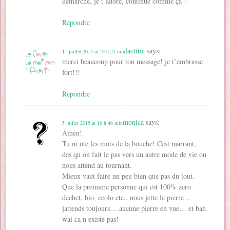
démarche, je t’adore, continue comme ça !
Répondre
laetitia
says:
11 juillet 2015 at 19 h 21 min
merci beaucoup pour ton message! je t’embrasse
fort!!!
Répondre
monica
says:
5 juillet 2015 at 16 h 46 min
Amen!
Tu m ote les mots de la bouche! Cest marrant,
des qu on fait le pas vers un autre mode de vie on
nous attend au tournant.
Mieux vaut faire un peu bien que pas du tout.
Que la premiere personne qui est 100% zero
dechet, bio, ecolo etc.. nous jette la pierre…
jattends toujours….aucune pierre en vue… et bah
wai ca n existe pas!