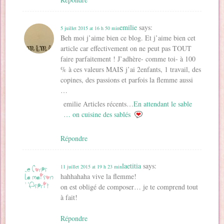
emilie
says:
5 juillet 2015 at 16 h 50 min
Beh moi j’aime bien ce blog. Et j’aime bien cet
article car effectivement on ne peut pas TOUT
faire parfaitement ! J’adhère- comme toi- à 100
% à ces valeurs MAIS j’ai 2enfants, 1 travail, des
copines, des passions et parfois la flemme aussi
…
emilie Articles récents…
En attendant le sable
… on cuisine des sablés
Répondre
laetitia
says:
11 juillet 2015 at 19 h 23 min
hahhahaha vive la flemme!
on est obligé de composer… je te comprend tout
à fait!
Répondre