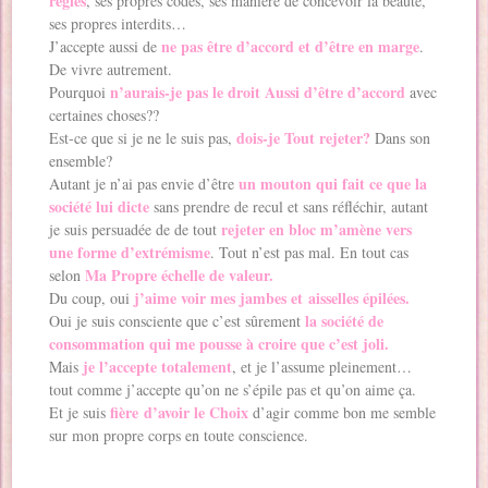
règles
, ses propres codes, ses manière de concevoir la beauté,
ses propres interdits…
ne pas être d’accord et d’être en marge
J’accepte aussi de
.
De vivre autrement.
n’aurais-je pas le droit Aussi d’être d’accord
Pourquoi
avec
certaines choses??
dois-je Tout rejeter?
Est-ce que si je ne le suis pas,
Dans son
ensemble?
un mouton qui fait ce que la
Autant je n’ai pas envie d’être
société lui dicte
sans prendre de recul et sans réfléchir, autant
rejeter en bloc m’amène vers
je suis persuadée de de tout
une forme d’extrémisme
. Tout n’est pas mal. En tout cas
Ma Propre échelle de valeur.
selon
j’aime voir mes jambes et aisselles épilées.
Du coup, oui
la société de
Oui je suis consciente que c’est sûrement
consommation qui me pousse à croire que c’est joli.
je l’accepte totalement
Mais
, et je l’assume pleinement…
tout comme j’accepte qu’on ne s’épile pas et qu’on aime ça.
fière d’avoir le Choix
Et je suis
d’agir comme bon me semble
sur mon propre corps en toute conscience.