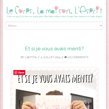
Skip to content
Et si je vous avais menti?
BY
LAETITIA
//
5 JUILLET 2015
//
271 COMMENTS
Save