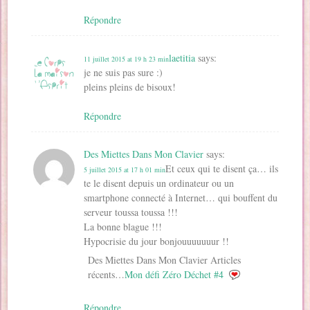
Répondre
laetitia
says:
11 juillet 2015 at 19 h 23 min
je ne suis pas sure :)
pleins pleins de bisoux!
Répondre
Des Miettes Dans Mon Clavier
says:
Et ceux qui te disent ça… ils
5 juillet 2015 at 17 h 01 min
te le disent depuis un ordinateur ou un
smartphone connecté à Internet… qui bouffent du
serveur toussa toussa !!!
La bonne blague !!!
Hypocrisie du jour bonjouuuuuuur !!
Des Miettes Dans Mon Clavier Articles
récents…
Mon défi Zéro Déchet #4
Répondre