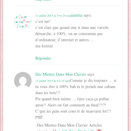
laetitia
says:
11 juillet 2015 at 19 h 24 min
c’est sur!
c’est clair que quand one st dans une variole
démarche, à 100%, on ne consomme pas
d’ordinateur, d’internet et autres….
ma foiiiiiii
Répondre
Des Miettes Dans Mon Clavier
says:
Comme je dis toujours … si
13 juillet 2015 at 0 h 10 min
tu veux être à 100% bah tu te prends une cabane
dans les bois!!!
Pis quand bien même … faire caca ça pollue
aussi!! Alors on fait comment au final!?!?!
C’que les gens sont cons et de mauvaise foi!!!
Pffff
Des Miettes Dans Mon Clavier Articles