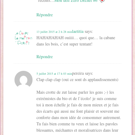
récents…
Mon défi Zéro Déchet #6
Répondre
laetitia
says:
13 juillet 2015 at 2 h 28 min
HAHAHAHAH ouiiii… quoi que… la cabane
dans les bois, c’est super tentant!
Répondre
pereira
says:
5 juillet 2015 at 17 h 03 min
Clap clap clap (oui ce sont ds applaudissements)
Mais crotte de zut laisse parler les gens ;-) les
extrémistes du bio et de l’écolo! je suis comme
toi à mon échelle je fais de mon mieux et je fais
des écarts qui aussi me font plaisir et souvent me
conforte dans mon idée de consommer autrement.
Tu fais bien comme tu veux et laisse les paroles
blessantes, méchantes et moralisatrices dans leur