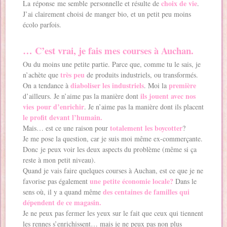
choix de vie
La réponse me semble personnelle et résulte de
.
J’ai clairement choisi de manger bio, et un petit peu moins
écolo parfois.
… C’est vrai, je fais mes courses à Auchan.
Ou du moins une petite partie. Parce que, comme tu le sais, je
très peu
n’achète que
de produits industriels, ou transformés.
diaboliser les industriels
première
On a tendance à
. Moi la
ils jouent avec nos
d’ailleurs. Je n’aime pas la manière dont
vies pour d’enrichir
. Je n’aime pas la manière dont ils placent
le profit devant l’humain.
totalement les boycotter
Mais… est ce une raison pour
?
Je me pose la question, car je suis moi même ex-commerçante.
Donc je peux voir les deux aspects du problème (même si ça
reste à mon petit niveau).
Quand je vais faire quelques courses à Auchan, est ce que je ne
une petite économie locale?
favorise pas également
Dans le
des centaines de familles qui
sens où, il y a quand même
dépendent de ce magasin.
Je ne peux pas fermer les yeux sur le fait que ceux qui tiennent
les rennes s’enrichissent… mais je ne peux pas non plus