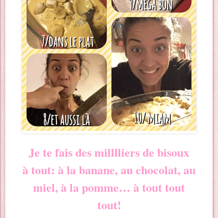
Je te fais des milllliers de bisoux
à tout: à la banane, au chocolat, au
miel, à la pomme… à tout tout
tout!