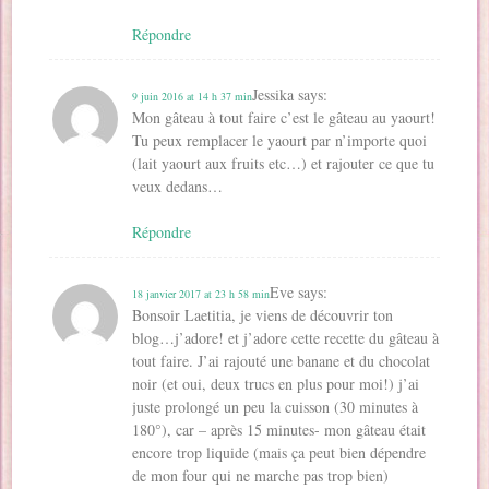
Répondre
Jessika
says:
9 juin 2016 at 14 h 37 min
Mon gâteau à tout faire c’est le gâteau au yaourt!
Tu peux remplacer le yaourt par n’importe quoi
(lait yaourt aux fruits etc…) et rajouter ce que tu
veux dedans…
Répondre
Eve
says:
18 janvier 2017 at 23 h 58 min
Bonsoir Laetitia, je viens de découvrir ton
blog…j’adore! et j’adore cette recette du gâteau à
tout faire. J’ai rajouté une banane et du chocolat
noir (et oui, deux trucs en plus pour moi!) j’ai
juste prolongé un peu la cuisson (30 minutes à
180°), car – après 15 minutes- mon gâteau était
encore trop liquide (mais ça peut bien dépendre
de mon four qui ne marche pas trop bien)