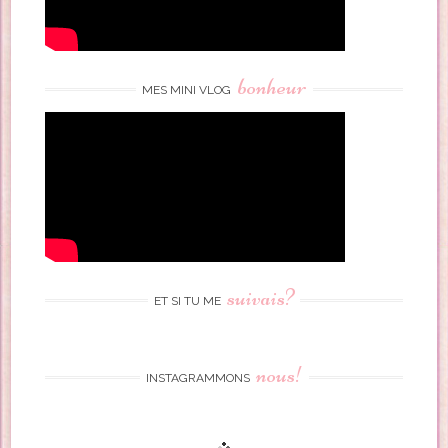
bonheur
MES MINI VLOG
suivais?
ET SI TU ME
nous!
INSTAGRAMMONS