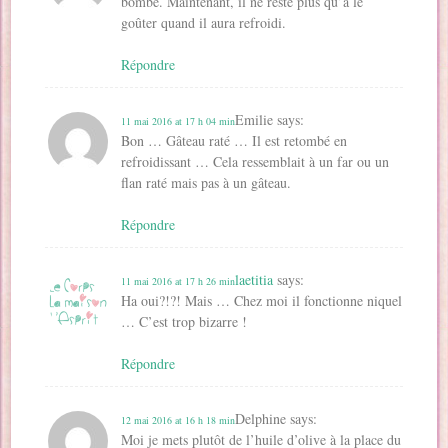
bombé. Maintenant, il ne reste plus qu’à le
goûter quand il aura refroidi.
Répondre
Emilie
says:
11 mai 2016 at 17 h 04 min
Bon … Gâteau raté … Il est retombé en
refroidissant … Cela ressemblait à un far ou un
flan raté mais pas à un gâteau.
Répondre
laetitia
says:
11 mai 2016 at 17 h 26 min
Ha oui?!?! Mais … Chez moi il fonctionne niquel
… C’est trop bizarre !
Répondre
Delphine
says:
12 mai 2016 at 16 h 18 min
Moi je mets plutôt de l’huile d’olive à la place du