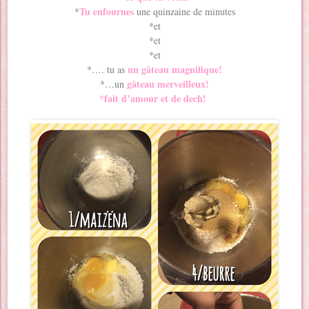
T
u enfournes
*
une quinzaine de minutes
*et
*et
*et
un gâteau magnifique!
*…. tu as
gâteau merveilleux!
*…un
*fait d’amour et de dech!