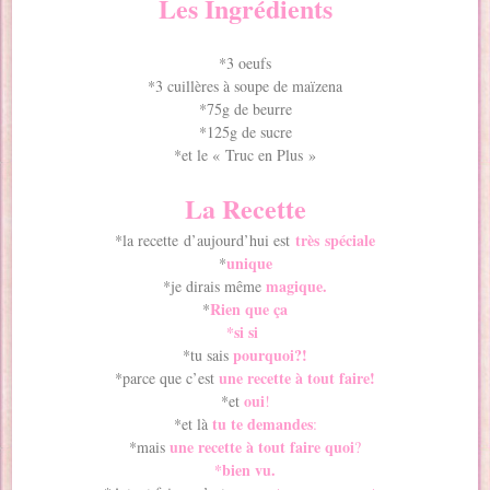
Les Ingrédients
*3 oeufs
*3 cuillères à soupe de maïzena
*75g de beurre
*125g de sucre
*et le « Truc en Plus »
La Recette
très spéciale
*la recette d’aujourd’hui est
unique
*
magique.
*je dirais même
Rien que ça
*
*si si
pourquoi?!
*tu sais
une recette à tout faire!
*parce que c’est
oui
*et
!
tu te demandes
*et là
:
une recette à tout faire quoi
*mais
?
*bien vu.