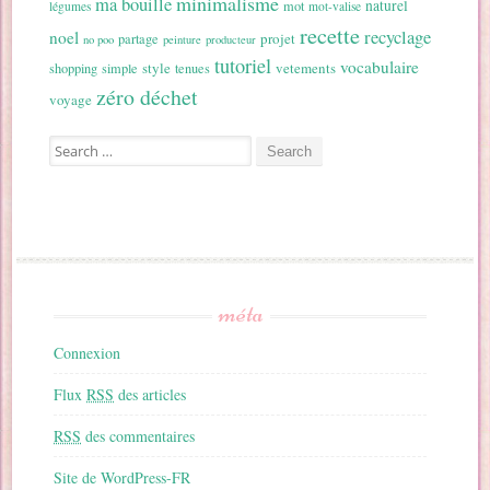
minimalisme
ma bouille
naturel
mot
légumes
mot-valise
recette
recyclage
noel
projet
partage
no poo
peinture
producteur
tutoriel
vocabulaire
style
vetements
shopping
simple
tenues
zéro déchet
voyage
Search for:
méta
Connexion
Flux
RSS
des articles
RSS
des commentaires
Site de WordPress-FR