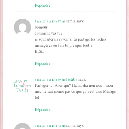
Répondre
samia
says:
3 mai 2016 at 15 h 37 min
bonjour
comment vas tu?
je souhaiterais savoir si tu partage les taches
ménagères ou fais tu presque tout ?
BISE
Répondre
laetitia
says:
3 mai 2016 at 15 h 39 min
Partager … Avec qui? Hahahaha non non , mon
mec ne sait même pas ce que ça veut dire Ménage
lol
Répondre
samia
says:
3 mai 2016 at 15 h 42 min