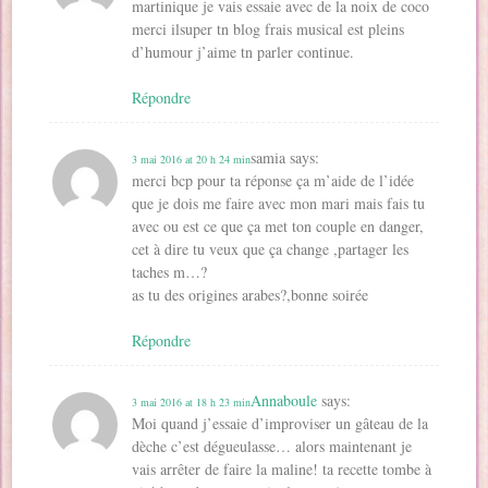
martinique je vais essaie avec de la noix de coco
merci ilsuper tn blog frais musical est pleins
d’humour j’aime tn parler continue.
Répondre
samia
says:
3 mai 2016 at 20 h 24 min
merci bcp pour ta réponse ça m’aide de l’idée
que je dois me faire avec mon mari mais fais tu
avec ou est ce que ça met ton couple en danger,
cet à dire tu veux que ça change ,partager les
taches m…?
as tu des origines arabes?,bonne soirée
Répondre
Annaboule
says:
3 mai 2016 at 18 h 23 min
Moi quand j’essaie d’improviser un gâteau de la
dèche c’est dégueulasse… alors maintenant je
vais arrêter de faire la maline! ta recette tombe à