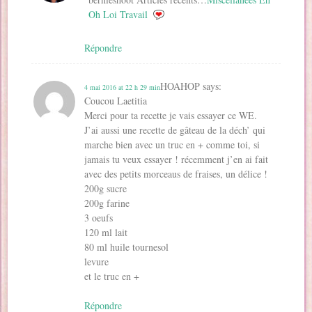
Oh Loi Travail
Répondre
HOAHOP
says:
4 mai 2016 at 22 h 29 min
Coucou Laetitia
Merci pour ta recette je vais essayer ce WE.
J’ai aussi une recette de gâteau de la déch’ qui
marche bien avec un truc en + comme toi, si
jamais tu veux essayer ! récemment j’en ai fait
avec des petits morceaus de fraises, un délice !
200g sucre
200g farine
3 oeufs
120 ml lait
80 ml huile tournesol
levure
et le truc en +
Répondre