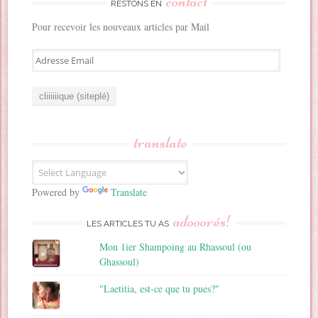
contact
RESTONS EN
Pour recevoir les nouveaux articles par Mail
A
d
r
e
s
s
translate
e
E
m
a
Powered by
Translate
i
adooorés!
l
LES ARTICLES TU AS
Mon 1ier Shampoing au Rhassoul (ou
Ghassoul)
"Laetitia, est-ce que tu pues?"