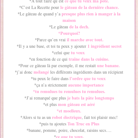
ce que tu veux ma pote.
*A tout faire qu’est
le gâteau de la dernière chance.
*C’est La Recette pour
presque plus rien à manger à la
*Le gâteau de quand y’a
maison
de la dech.
*Le gâteau
*Pourquoi?
il marche avec tout.
*Parce qu’en vrai
1 ingrédient secret
*Il y a une base, et toi tu peux y ajouter
tu veux
*celui que
traîne dans la cuisine.
*en fonction de ce qui
une banane.
*Pour ce gâteau là par exemple, il me restait
mélangé
*j’ai donc
les différents ingrédients dans un récipient
l’ordre que tu veux
*tu peux le faire dans
aucune importance
*ça n’a strictement
*tu remulues tu remulues tu remulues.
je bats la pâte longtemps
*J’ai remarqué que plus
mon gâteau est aéré
*et plus
*et moelleux.
robot électrique
*Alors si tu as un
, fait toi plaisir mec!
Ton Truc en Plus
*puis tu ajoutes
*banane, pomme, poire, chocolat, raisins secs….
ce que tu veux.
*