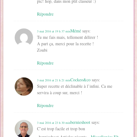
pic! hop, dans mon ptit classeur :)
Répondre
Mémé
says:
3 mai 2016 at 19 h 37 min
Tu me fais mais, tellement délirer !
A part ça, merci pour la recette !
Zoubi
Répondre
Cockeo&co
says:
3 mai 2016 at 21 h 21 min
Super recette et déclinable à l’infini. Ca me
servira à coup sur, merci !
Répondre
bernieshoot
says:
3 mai 2016 at 23 h 30 min
C’est trop facile et trop bon
bernieshoot Articles récents…
Miscellanées Eh