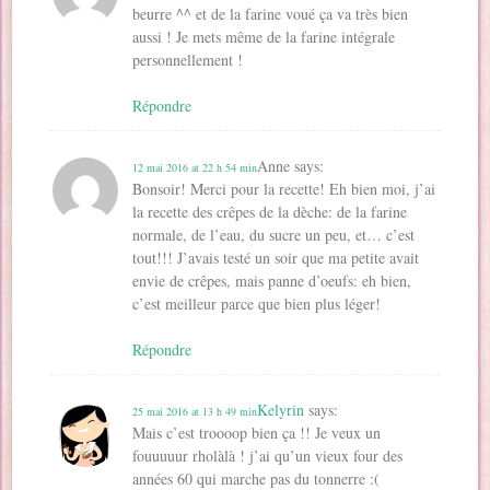
beurre ^^ et de la farine voué ça va très bien
aussi ! Je mets même de la farine intégrale
personnellement !
Répondre
Anne
says:
12 mai 2016 at 22 h 54 min
Bonsoir! Merci pour la recette! Eh bien moi, j’ai
la recette des crêpes de la dèche: de la farine
normale, de l’eau, du sucre un peu, et… c’est
tout!!! J’avais testé un soir que ma petite avait
envie de crêpes, mais panne d’oeufs: eh bien,
c’est meilleur parce que bien plus léger!
Répondre
Kelyrin
says:
25 mai 2016 at 13 h 49 min
Mais c’est troooop bien ça !! Je veux un
fouuuuur rholàlà ! j’ai qu’un vieux four des
années 60 qui marche pas du tonnerre :(