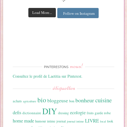
Load More...
Follow on Instagram
nous!
PINTERESTONS
Consultez le profil de Laetitia sur Pinterest.
étiquettes
bio
cuisine
bonheur
bloggeuse
achats
bon
agriculture
DIY
ecologie
defis
dictionnaire
garde robe
dressing
fruits
home made
LIVRE
humour
look
intime
journal
journal intime
local