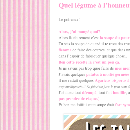
Quel légume à l’honneur
Le poireaux!
Alors, j’ai mangé quoi?
la soupe du pauv
Alors là clairement c’est
Tu sais la soupe de quand il te reste des tr
flemme
de faire des courses, et que dans un
dans l’espoir de fabriquer quelque chose..
Ben cette recette là c’est un peu ça.
mes mor
Je ne savais pas trop quoi faire de
patates à moitié germées
J’avais quelques
Agaricus bisporus à
il me restait quelques
trop intelligente!!!!! En fait c’est juste le petit n
découpé
bouillir
J’ai donc tout
,
tout fait
, 
pas prendre de risques
).
fort sy
Et ben ma foiiiiii cette soupe était