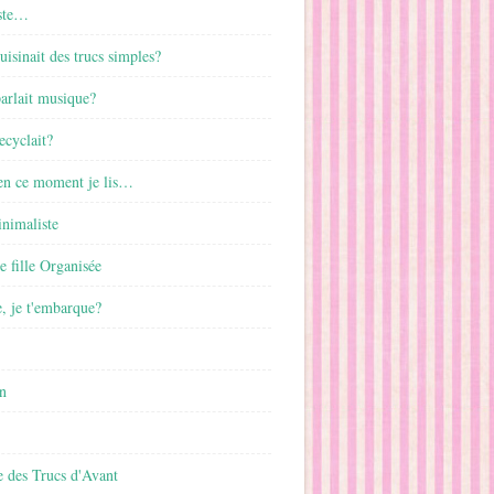
ste…
cuisinait des trucs simples?
parlait musique?
ecyclait?
 en ce moment je lis…
inimaliste
ne fille Organisée
, je t'embarque?
n
 des Trucs d'Avant