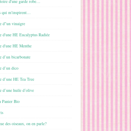
istoire d'une garde robe…
s qui m'inspirent…
e d"un vinaigre
e d'une HE Eucalyptus Radiée
e d'une HE Menthe
e d’un bicarbonate
e d’un dico
e d’une HE Tea Tree
 d’une huile d’olive
 Panier Bio
is
gue des oiseaux, on en parle?