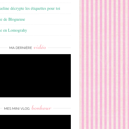
ueline décrypte les étiquettes pour toi
ie de Blogueuse
ie en Lomograhy
vidéo
MA DERNIÈRE
bonheur
MES MINI VLOG