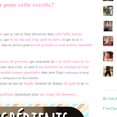
 pour cette recette?
re
cette bébé recette.
que je vais te faire découvrir dans
tu ne sais pas trop quoi en faire
la
ucs, que
, et que tu as
tout prendre et tout mettre ensemble
 élan tu arrives juste à
ceaux de poireaux
s’en sortir dans la vie.
qui essayaient de
ma tentative de champi au four
sous mon évier, et suite à
,
 moitié cramés agonisants
dans mon frigo
(wahouuuu la meuf
om du champignon de Paris hihihih).
basilic
du goût
ne
ajouté un peu de
(histoire de donner
et de
mpathique
une soupe du désespoir…
finalement pour
By Gala P
C'est l'h