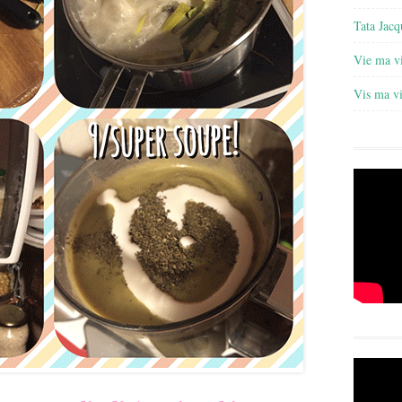
Tata Jacq
Vie ma v
Vis ma v