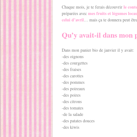
le con
Chaque mois, je te ferais découvrir
mes fruits et légumes loca
préparées avec
celui d’avril
… mais ça te donnera peut être
Qu’y avait-il dans mon 
Dans mon panier bio de janvier il y avait:
-des oignons
-des courgettes
-des fraises
-des carottes
-des pommes
-des poireaux
-des poires
-des citrons
-des tomates
-de la salade
-des patates douces
-des kiwis