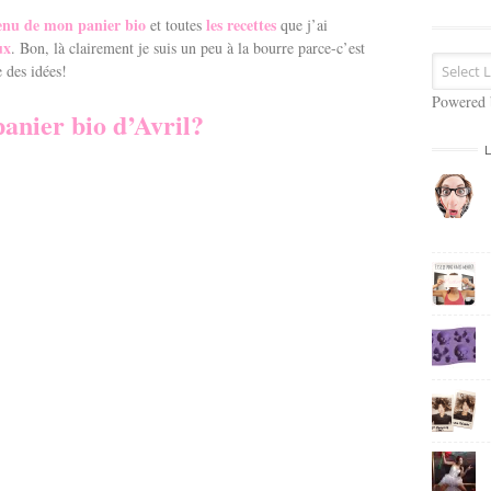
s
tenu de mon panier bio
les recettes
et toutes
que j’ai
e
ux
. Bon, là clairement je suis un peu à la bourre parce-c’est
E
 des idées!
m
a
Powered
panier bio d’Avril?
i
l