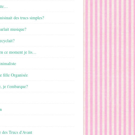
ste…
cuisinait des trucs simples?
parlait musique?
ecyclait?
 en ce moment je lis…
inimaliste
ne fille Organisée
, je t'embarque?
n
 des Trucs d'Avant