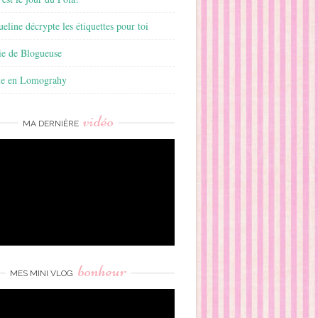
ueline décrypte les étiquettes pour toi
ie de Blogueuse
ie en Lomograhy
vidéo
MA DERNIÈRE
bonheur
MES MINI VLOG