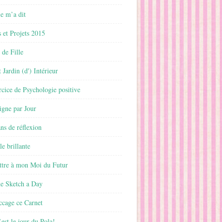
 m’a dit
 et Projets 2015
 de Fille
 Jardin (d') Intérieur
rcice de Psychologie positive
ligne par Jour
ans de réflexion
le brillante
ttre à mon Moi du Futur
ne Sketch a Day
ccage ce Carnet
est le jour du Pola!