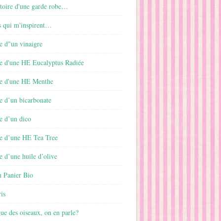
istoire d'une garde robe…
s qui m'inspirent…
e d"un vinaigre
e d'une HE Eucalyptus Radiée
e d'une HE Menthe
e d’un bicarbonate
e d’un dico
e d’une HE Tea Tree
 d’une huile d’olive
 Panier Bio
is
gue des oiseaux, on en parle?