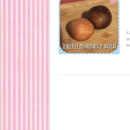
C
no
ne