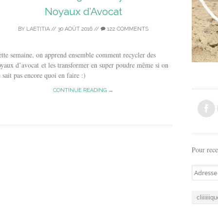
Noyaux d’Avocat
BY
LAETITIA
//
30 AOÛT 2016
//
122 COMMENTS
ette semaine, on apprend ensemble comment recycler des
yaux d’avocat et les transformer en super poudre même si on
 sait pas encore quoi en faire :)
CONTINUE READING →
Pour rece
A
d
r
e
s