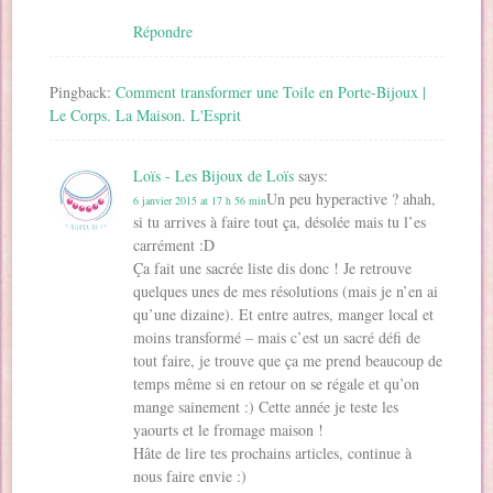
Répondre
Pingback:
Comment transformer une Toile en Porte-Bijoux |
Le Corps. La Maison. L'Esprit
Loïs - Les Bijoux de Loïs
says:
Un peu hyperactive ? ahah,
6 janvier 2015 at 17 h 56 min
si tu arrives à faire tout ça, désolée mais tu l’es
carrément :D
Ça fait une sacrée liste dis donc ! Je retrouve
quelques unes de mes résolutions (mais je n’en ai
qu’une dizaine). Et entre autres, manger local et
moins transformé – mais c’est un sacré défi de
tout faire, je trouve que ça me prend beaucoup de
temps même si en retour on se régale et qu’on
mange sainement :) Cette année je teste les
yaourts et le fromage maison !
Hâte de lire tes prochains articles, continue à
nous faire envie :)