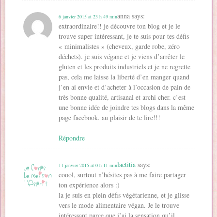
anna
says:
6 janvier 2015 at 23 h 49 min
extraordinaire!! je découvre ton blog et je le
trouve super intéressant, je te suis pour tes défis
« minimalistes » (cheveux, garde robe, zéro
déchets). je suis végane et je viens d’arrêter le
gluten et les produits industriels et je ne regrette
pas, cela me laisse la liberté d’en manger quand
j’en ai envie et d’acheter à l’occasion de pain de
très bonne qualité, artisanal et archi cher. c’est
une bonne idée de joindre tes blogs dans la même
page facebook. au plaisir de te lire!!!
Répondre
laetitia
says:
11 janvier 2015 at 0 h 11 min
coool, surtout n’hésites pas à me faire partager
ton expérience alors :)
la je suis en plein défis végétarienne, et je glisse
vers le mode alimentaire végan. Je le trouve
intéressant parce que j’ai la sensation qu’il