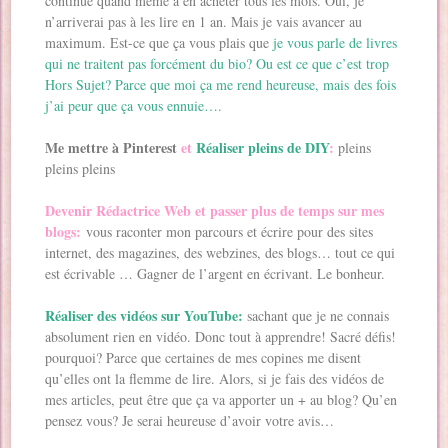
continue quand même à en acheter tous les mois. Oui, je
n’arriverai pas à les lire en 1 an. Mais je vais avancer au
maximum. Est-ce que ça vous plais que
je vous parle de livres
qui ne traitent pas forcément du bio? Ou est ce que c’est trop
Hors Sujet? Parce que moi ça me rend heureuse, mais des fois
j’ai peur que ça vous ennuie….
Me mettre à Pinterest
et
Réaliser pleins de DIY
:
pleins
pleins pleins
Devenir Rédactrice Web et passer plus de temps sur mes
blogs:
vous raconter mon parcours et écrire pour des sites
internet, des magazines, des webzines, des blogs… tout ce qui
est écrivable … Gagner de l’argent en écrivant. Le bonheur.
Réaliser des vidéos sur YouTube:
sachant que je ne connais
absolument rien en vidéo. Donc tout à apprendre! Sacré défis!
pourquoi? Parce que certaines de mes copines me disent
qu’elles ont la flemme de lire. Alors, si je fais des vidéos de
mes articles, peut être que ça va apporter un + au blog? Qu’en
pensez vous? Je serai heureuse d’avoir votre avis…