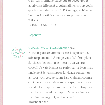
c’est pas si difficile parce que tu découvres et
apprivoise tellement d’autres aliments trop cools
que tu t’ennuies jamais ! :D Courage, et hâte de
lire tous les articles que tu nous promets pour
2015 :)
BONNE ANNEE :D
Répondre
laetitia
says:
31 décembre 2014 at 14 h 45 min
Hooooo pureeee comme tu me fais plaisir ! Je
suis teop côtente ! Alors je vous (te) ferai pleins
de videos des trucs que j essaie , ca va etre
cooool! Je vais bizntot en parler sur le blog mais
finalement je vais stopper la viande pendant un
an pour voir cecque ca me fais vraiment comme
effet dans ma vie , dans mon corps, dans ma vie
sociale. Parce que un mois c t peut etre trop peu
pour bien qe rendre compte . Merci en tout cas
pour ton message . Quel bonheur !
Moiahhhhhhhh