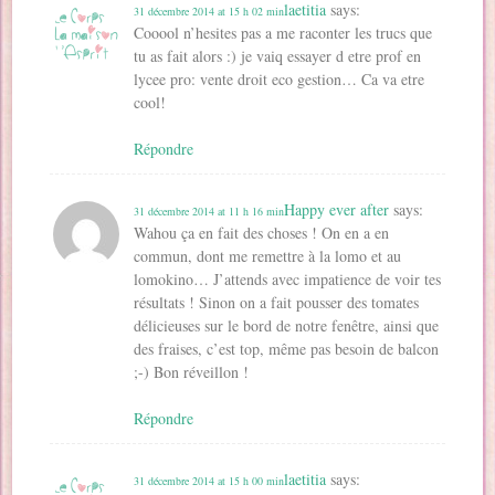
laetitia
says:
31 décembre 2014 at 15 h 02 min
Cooool n’hesites pas a me raconter les trucs que
tu as fait alors :) je vaiq essayer d etre prof en
lycee pro: vente droit eco gestion… Ca va etre
cool!
Répondre
Happy ever after
says:
31 décembre 2014 at 11 h 16 min
Wahou ça en fait des choses ! On en a en
commun, dont me remettre à la lomo et au
lomokino… J’attends avec impatience de voir tes
résultats ! Sinon on a fait pousser des tomates
délicieuses sur le bord de notre fenêtre, ainsi que
des fraises, c’est top, même pas besoin de balcon
;-) Bon réveillon !
Répondre
laetitia
says:
31 décembre 2014 at 15 h 00 min