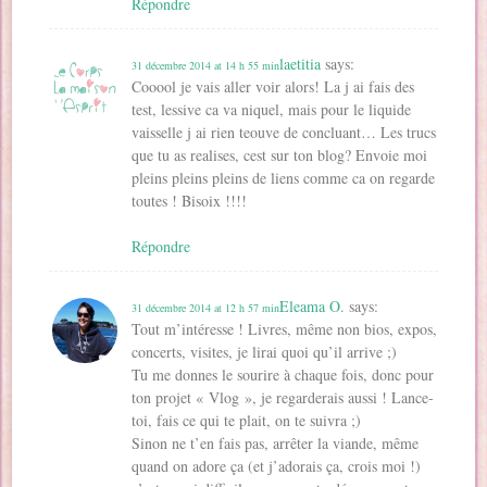
Répondre
laetitia
says:
31 décembre 2014 at 14 h 55 min
Cooool je vais aller voir alors! La j ai fais des
test, lessive ca va niquel, mais pour le liquide
vaisselle j ai rien teouve de concluant… Les trucs
que tu as realises, cest sur ton blog? Envoie moi
pleins pleins pleins de liens comme ca on regarde
toutes ! Bisoix !!!!
Répondre
Eleama O.
says:
31 décembre 2014 at 12 h 57 min
Tout m’intéresse ! Livres, même non bios, expos,
concerts, visites, je lirai quoi qu’il arrive ;)
Tu me donnes le sourire à chaque fois, donc pour
ton projet « Vlog », je regarderais aussi ! Lance-
toi, fais ce qui te plait, on te suivra ;)
Sinon ne t’en fais pas, arrêter la viande, même
quand on adore ça (et j’adorais ça, crois moi !)