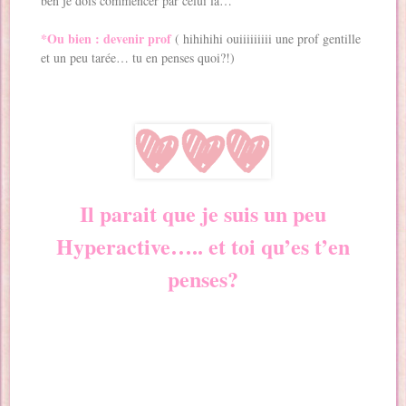
ben je dois commencer par celui là…
*Ou bien : devenir prof
( hihihihi ouiiiiiiiii une prof gentille
et un peu tarée… tu en penses quoi?!)
Il parait que je suis un peu
Hyperactive….. et toi qu’es t’en
penses?