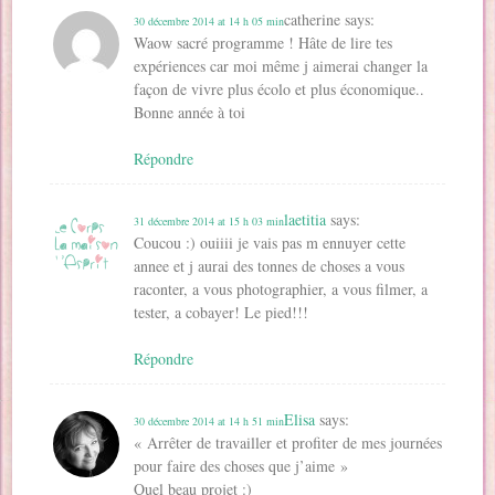
catherine
says:
30 décembre 2014 at 14 h 05 min
Waow sacré programme ! Hâte de lire tes
expériences car moi même j aimerai changer la
façon de vivre plus écolo et plus économique..
Bonne année à toi
Répondre
laetitia
says:
31 décembre 2014 at 15 h 03 min
Coucou :) ouiiii je vais pas m ennuyer cette
annee et j aurai des tonnes de choses a vous
raconter, a vous photographier, a vous filmer, a
tester, a cobayer! Le pied!!!
Répondre
Elisa
says:
30 décembre 2014 at 14 h 51 min
« Arrêter de travailler et profiter de mes journées
pour faire des choses que j’aime »
Quel beau projet :)