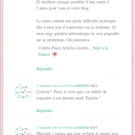
Et meilleur passage possible d’une année à
l’autre pour vous et votre blog.
Le mien connait une petite difficulté technique
dûe à mon peu d’expérience en ce domaine. Et
mon ange gardien informatique ne sera joignable
qu’au printemps. On patientera.
Colette Pince Articles récents…
Noël à la
Source
Répondre
laetitia
says:
31 décembre 2014 at 15 h 05 min
Coucou!! Piree je crois que j ai oublie de
repondre a ton dernier mail! Pardon !
Répondre
laetitia
says:
31 décembre 2014 at 15 h 06 min
Merciiiii j espere que tout va bien se passer avec