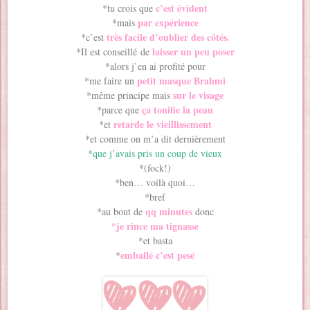
c’est évident
*tu crois que
par expérience
*mais
très facile d’oublier des côtés.
*c’est
laisser un peu poser
*Il est conseillé de
*alors j’en ai profité pour
petit masque Brahmi
*me faire un
sur le visage
*même principe mais
ça tonifie la peau
*parce que
retarde le vieillissement
*et
*et comme on m’a dit dernièrement
*que j’avais pris un coup de vieux
*(fock!)
*ben… voilà quoi…
*bref
qq minute
s
*au bout de
donc
*je rince ma tignasse
*et basta
emballé c’est pesé
*