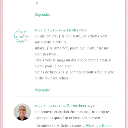
:p
Répondre
laetitia
says:
30 mai 2015 at 12 h 39 min
ouiiiiii en vrai j’ai tout testé, les articles vont
sortir petit à petit :)
sikakai j’ai aimé bof, parce que l’odeur ne me
plait pas trop …
j’irais voir le magasin dés que je monte à paris!
merci pour le bon plan!
pleins de bisoux! ( je comprend tout à fait ce que
tu dis pour les achats)
Répondre
Bernieshoot
says:
30 mai 2015 at 10 h 11 min
je découvre et ça doit être pas mal, trop top tes
expressions quand tu ta laves les cheveux !
Bernieshoot Articles récents…
Wind ups Robot