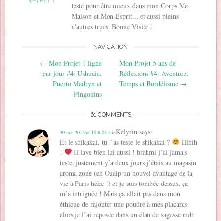
a
n
n
s
d
e
testé pour être mieux dans mon Corps Ma
n
s
s
u
a
d
Maison et Mon Esprit... et aussi pleins
s
u
u
n
n
a
u
n
n
e
s
n
d'autres trucs. Bonne Visite !
n
e
e
n
u
s
e
n
n
o
n
u
n
o
o
u
e
n
o
u
u
v
n
e
NAVIGATION
u
v
v
e
o
n
v
e
e
l
u
o
Post navigation
←
Mon Projet 1 ligne
Mon Projet 5 ans de
e
l
l
l
v
u
l
l
l
e
e
v
par jour #4: Ushuaia,
Réflexions #4: Aventure,
l
e
e
f
l
e
e
f
f
e
l
l
Puerto Madryn et
Temps et Bordélisme
→
f
e
e
n
e
l
e
n
n
ê
f
Pingouins
e
n
ê
ê
t
e
f
ê
t
t
r
n
e
t
r
r
e
ê
n
61 COMMENTS
r
e
e
)
t
ê
e
)
)
r
t
)
e
r
Kelyrin
says:
30 mai 2015 at 10 h 07 min
)
e
)
Et le shikakai, tu l’as teste le shikakai ?
Hihih
!
Il lave bien lui aussi ! brahmi j’ai jamais
teste, justement y’a deux jours j’étais au magasin
aroma zone (eh Ouaip un nouvel avantage de la
vie à Paris hehe !) et je suis tombée dessus, ça
m’a intriguée ! Mais ça allait pas dans mon
éthique de rajouter une poudre à mes placards
alors je l’ai reposée dans un élan de sagesse mdr