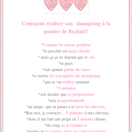
Comment
réaliser son shampoing à la
poudre de Brahmi?
Comme les autres poudres
*
méga simple
*le procédé est
de toi
* mais ça ça ne dépend que
*tu peux:
pleins de trucs
*soit ajouter
1h à préparer un shampoing
*et mettre
utiliser
*que tu vas
pendant
*5 minutes
ta préparation
*soit décider que
proportionnelle
*sera
laver les cheveux.
*au temps que tu passes à te
5 minutes
*Bon moi, je consacre…
à mes cheveux
1 minute
*donc il me faut une prépa en
chrono
ça se résume à:
*du coup
la poudre dans un petit ramequin
*mettre de