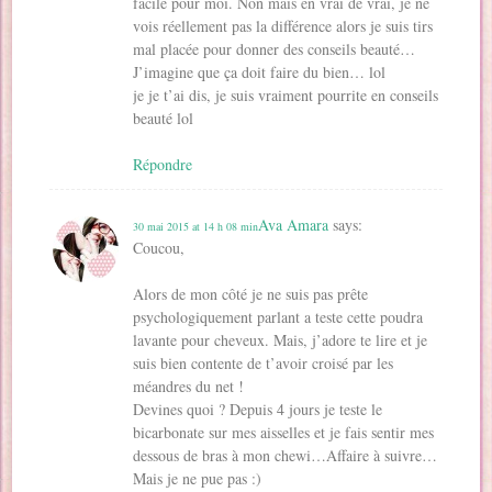
facile pour moi. Non mais en vrai de vrai, je ne
vois réellement pas la différence alors je suis tirs
mal placée pour donner des conseils beauté…
J’imagine que ça doit faire du bien… lol
je je t’ai dis, je suis vraiment pourrite en conseils
beauté lol
Répondre
Ava Amara
says:
30 mai 2015 at 14 h 08 min
Coucou,
Alors de mon côté je ne suis pas prête
psychologiquement parlant a teste cette poudra
lavante pour cheveux. Mais, j’adore te lire et je
suis bien contente de t’avoir croisé par les
méandres du net !
Devines quoi ? Depuis 4 jours je teste le
bicarbonate sur mes aisselles et je fais sentir mes
dessous de bras à mon chewi…Affaire à suivre…
Mais je ne pue pas :)