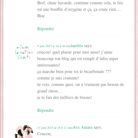
Bref, chuie bavarde, continue comme cela, te lire
est une bouffée d’oxygène et ça, ça coute rien….
Bise
Répondre
laetitia
says:
9 juin 2015 at 16 h 46 min
coucou! quel plaisir pour moi aussi! j’aime
beaucoup ton blog qui est rempli d’infos super
intéressantes!
ça marche bien pour toi le bicarbonate ???
comme je suis contente!
tu vois, comme quoi, on a vraiment pas besoin de
grand chose…
je te fais des milliers de bisous!
Répondre
Ava Amara
says:
13 juin 2015 at 18 h 11 min
Coucou,