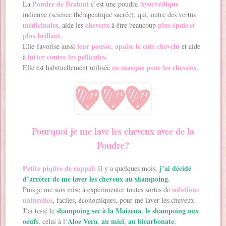
Poudre de Brahmi
Ayurvédique
La
c’est une poudre
indienne (science thérapeutique sacrée), qui, outre des vertus
médicinales
cheveux
plus épais et
, aide les
à être beaucoup
plus brillant.
leur pousse
apaise le cuir chevelu
Elle favorise aussi
,
et aide
lutter contre les pellicules.
à
en masque pour les cheveux.
Elle est habituellement utilisée
Pourquoi je me lave les cheveux avec de la
Poudre?
Petite piqûre de rappel:
j’ai décidé
Il y a quelques mois,
d’arrêter de me laver les cheveux au shampoing.
solutions
Puis je me suis mise à expérimenter toutes sortes de
naturelles
, faciles, économiques, pour me laver les cheveux.
shampoing sec à la Maizena
le shampoing aux
J’ai testé le
,
oeufs
Aloe Vera
au miel
au bicarbonate
, celui à l
‘
,
,
,