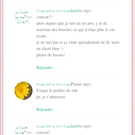
laetitia
says:
31 mai 2015 at 21 h 14 min
coucou!!!
alors depuis que je suis au no poo, j’ai de
nouveau des boucles, ce qui n’étais plus le cas
avant…
je ne sais pas si ça vient spécialement de là, mais
on dirait bien :)
pleins de bisoux!
Répondre
Plaisir
says:
30 mai 2015 at 15 h 12 min
Essaye la poudre de sidr
ps: je t’adoooore
Répondre
laetitia
says:
31 mai 2015 at 21 h 12 min
coucou!