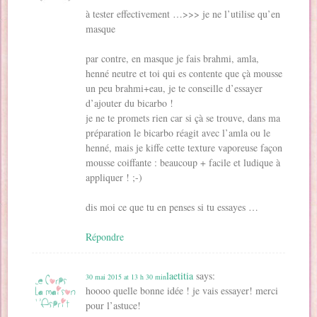
à tester effectivement …>>> je ne l’utilise qu’en
masque
par contre, en masque je fais brahmi, amla,
henné neutre et toi qui es contente que çà mousse
un peu brahmi+eau, je te conseille d’essayer
d’ajouter du bicarbo !
je ne te promets rien car si çà se trouve, dans ma
préparation le bicarbo réagit avec l’amla ou le
henné, mais je kiffe cette texture vaporeuse façon
mousse coiffante : beaucoup + facile et ludique à
appliquer ! ;-)
dis moi ce que tu en penses si tu essayes …
Répondre
laetitia
says:
30 mai 2015 at 13 h 30 min
hoooo quelle bonne idée ! je vais essayer! merci
pour l’astuce!