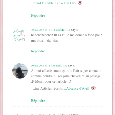
prend le Cable Car – Toy Day
Répondre
laetitia
says:
30 mai 2015 at 12 h 36 min
hhhéhéhéhéhéh tu as vu je me donne à fond pour
mn blog! jajajjajaa
Répondre
Line
says:
30 mai 2015 at 11 h 56 min
Ah oui effectivement ça m’a l’air super chouette
comme poudre ! Très jolie chevelure au passage
:P Merci pour cet article :D
Line Articles récents…
Absence d’Avril
Répondre
laetitia
says:
30 mai 2015 at 12 h 35 min