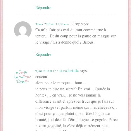
Répondre
audrey
says:
30 mai 2015 at 13 h 36 min
Ca m’a l’air pas mal du tout comme truc à
tenter… Et du coup pour la pause en masque sur
le visage? Ca a donné quoi? Bisous!
Répondre
laetitia
says:
9 juin 2015 at 17 h 18 min
coucou!
alors pour le masque… hum…
je peux te dire un secret? En vrai… (purée la
honte) … en vrai… je ne vois jamais la
différence avant et après les trucs que je fais sur
mon visage (et parfois même sur mes cheveux)…
c’est pour ça que plutot que d’être blogueuse
beauté, j’ai décidé d’être blogueuse gogole. Parce
niveau gogolité, là c’est déjà carrément plus