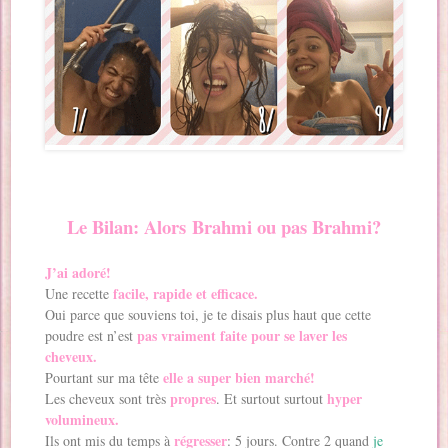
Le Bilan: Alors Brahmi ou pas Brahmi?
J’ai adoré!
facile, rapide et efficace.
Une recette
Oui parce que souviens toi, je te disais plus haut que cette
pas vraiment faite pour se laver les
poudre est n’est
cheveux.
elle a super bien marché!
Pourtant sur ma tête
propres
hyper
Les cheveux sont très
. Et surtout surtout
volumineux.
régresser
Ils ont mis du temps à
: 5 jours. Contre 2 quand
je