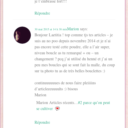
je t’embrasse fort!!!
Répondre
Marion
says:
30 mai 2015 at 14 h 38 min
Bonjour Laetitia ! top comme tjs tes articles – je
suis au no poo depuis novembre 2014 et je n’ai
pas encore testé cette poudre, elle a l’air super,
niveau boucle as tu remarqué + ou – un
changement ? pcq j’ai utilisé du henné et j’ai un
peu mes boucles qui se sont fait la malle, du coup
sur ta photo tu as de très belles bouclettes :)
continuuuuuues de nous faire pleiiiins
d’articleeeuuuuhs :) bisous
Marion
Marion Articles récents…
#2 parce qu’on peut
se cultiver
Répondre