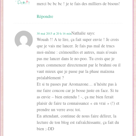
merci bc bc bc ! je te fais des milliers de bisous!
Répondre
Nathalie
says:
30 mai 2015 at 20 h 16 min
Wouah !! A te lire, ça fait super envie ! Je crois
que je vais me lancer. Je fais pas mal de trucs
moi-même : crémouilles et autres, mais n’osais
pas me lancer dans le no-poo. Tu crois que je
peux commencer directement par le brahmi ou il
vaut mieux que je passe par la phase maïzena
préalablement ?
Et si tu passes par Aromazone… n’hésite pas à
me faire coucou car je bosse juste en face. Si tu
as envie – bien entendu ! -, ça me bien ferait
plaisir de faire ta connaissance « en vrai » (!) et
prendre un verre avec toi.
En attendant, continue de nous faire délirer, la
lecture de ton blog est rafraîchissante, ça fait du
bien ;-DD