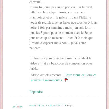
cheveux….
Je suis toujours pas au no poo car j’ai lu qu’il
fallait en 1ere étape réussir a espacer ses
shampoings et pfff je galère… dans l’idéal je
voudrais réussir a ne les laver que tous les 5 jours
voire 1 fois par semaine , mais j’en suis loin….
tous les 3 jours pour le moment avec le 3eme
jour un coup de maïzena… bientôt 2 mois que
j’essaie d’espacer mais bon… je vais etre
patiente!!
En tout cas je me suis bien marrer pendant la
video et j’ai eu beaucoup de compassion pour
farid…
Marie Articles récents…
Entre vieux cailloux et
nouveaux mammouths
Répondre
laetitia
says:
9 avril 2015 at 15 h 16 min