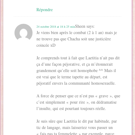
Répondre
Sheen
says:
24 octobre 2018 at 18 h 25 min
Je viens bien après le combat (2 à 1 an) mais je
ne trouve pas que Chacha soit une justicière
coincée xD
Je comprends tout à fait que Laetitia n’ait pas dit
ça d’une façon péjorative, et ça m’étonnerait
grandement qu’elle soit homophobe ^^ Mais il
est vrai que le terme tapette au départ, est
péjoratif envers la communauté homosexuelle.
A force de penser que ce n’est pas « grave », que
c’est simplement « pour rire », on dédramatise
l’insulte, qui est pourtant toujours réelle.
Je suis sûre que Laetitia le dit par habitude, par
tic de langage, mais laisseriez vous passer un
« fais pas ta femmelette » par exemple, parce