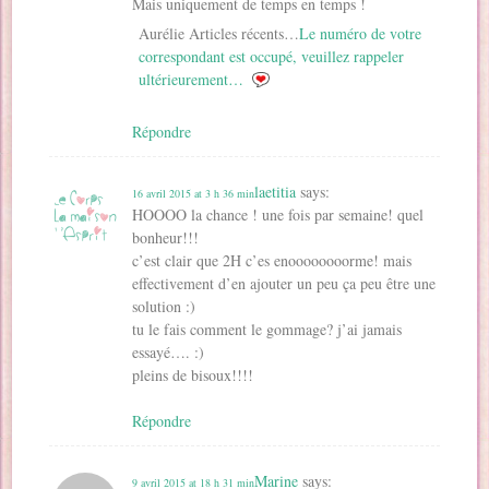
Mais uniquement de temps en temps !
Aurélie Articles récents…
Le numéro de votre
correspondant est occupé, veuillez rappeler
ultérieurement…
Répondre
laetitia
says:
16 avril 2015 at 3 h 36 min
HOOOO la chance ! une fois par semaine! quel
bonheur!!!
c’est clair que 2H c’es enoooooooorme! mais
effectivement d’en ajouter un peu ça peu être une
solution :)
tu le fais comment le gommage? j’ai jamais
essayé…. :)
pleins de bisoux!!!!
Répondre
Marine
says:
9 avril 2015 at 18 h 31 min