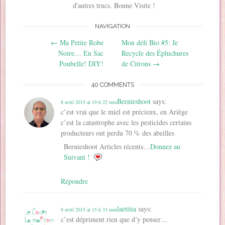
s
u
u
n
n
a
d'autres trucs. Bonne Visite !
u
n
n
e
s
n
n
e
e
n
u
s
e
n
n
o
n
u
NAVIGATION
n
o
o
u
e
n
o
u
u
v
n
e
Post navigation
u
v
v
e
o
n
←
Ma Petite Robe
Mon défi Bio #5: Je
v
e
e
l
u
o
e
l
l
l
v
u
Noire… En Sac
Recycle des Épluchures
l
l
l
e
e
v
Poubelle! DIY!
de Citrons
→
l
e
e
f
l
e
e
f
f
e
l
l
f
e
e
n
e
l
e
n
n
ê
f
e
40 COMMENTS
n
ê
ê
t
e
f
ê
t
t
r
n
e
t
r
r
e
ê
n
Bernieshoot
says:
8 avril 2015 at 19 h 22 min
r
e
e
)
t
ê
e
)
)
r
c’est vrai que le miel est précieux, en Ariège
t
)
e
r
c’est la catastrophe avec les pesticides certains
)
e
)
producteurs ont perdu 70 % des abeilles
Bernieshoot Articles récents…
Donnez au
Suivant !
Répondre
laetitia
says:
9 avril 2015 at 15 h 33 min
c’est dépriment rien que d’y penser…