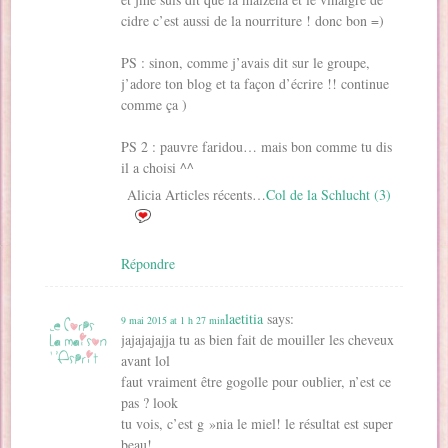
cidre c’est aussi de la nourriture ! donc bon =)
PS : sinon, comme j’avais dit sur le groupe,
j’adore ton blog et ta façon d’écrire !! continue
comme ça )
PS 2 : pauvre faridou… mais bon comme tu dis
il a choisi ^^
Alicia Articles récents…
Col de la Schlucht (3)
Répondre
laetitia
says:
9 mai 2015 at 1 h 27 min
jajajajajja tu as bien fait de mouiller les cheveux
avant lol
faut vraiment être gogolle pour oublier, n’est ce
pas ? look
tu vois, c’est g »nia le miel! le résultat est super
beau!