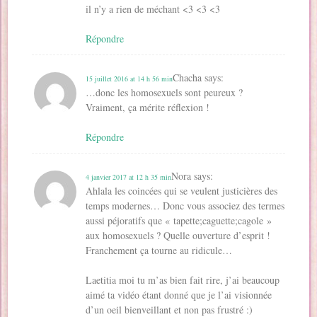
il n’y a rien de méchant <3 <3 <3
Répondre
Chacha
says:
15 juillet 2016 at 14 h 56 min
…donc les homosexuels sont peureux ?
Vraiment, ça mérite réflexion !
Répondre
Nora
says:
4 janvier 2017 at 12 h 35 min
Ahlala les coincées qui se veulent justicières des
temps modernes… Donc vous associez des termes
aussi péjoratifs que « tapette;caguette;cagole »
aux homosexuels ? Quelle ouverture d’esprit !
Franchement ça tourne au ridicule…
Laetitia moi tu m’as bien fait rire, j’ai beaucoup
aimé ta vidéo étant donné que je l’ai visionnée
d’un oeil bienveillant et non pas frustré :)