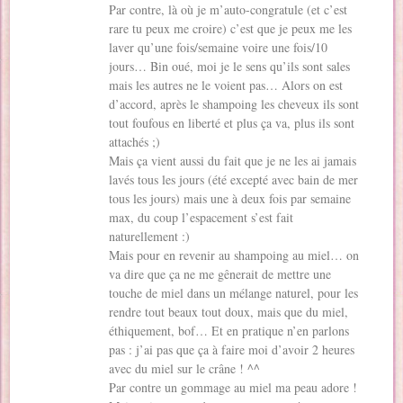
Par contre, là où je m’auto-congratule (et c’est
rare tu peux me croire) c’est que je peux me les
laver qu’une fois/semaine voire une fois/10
jours… Bin oué, moi je le sens qu’ils sont sales
mais les autres ne le voient pas… Alors on est
d’accord, après le shampoing les cheveux ils sont
tout foufous en liberté et plus ça va, plus ils sont
attachés ;)
Mais ça vient aussi du fait que je ne les ai jamais
lavés tous les jours (été excepté avec bain de mer
tous les jours) mais une à deux fois par semaine
max, du coup l’espacement s’est fait
naturellement :)
Mais pour en revenir au shampoing au miel… on
va dire que ça ne me gênerait de mettre une
touche de miel dans un mélange naturel, pour les
rendre tout beaux tout doux, mais que du miel,
éthiquement, bof… Et en pratique n’en parlons
pas : j’ai pas que ça à faire moi d’avoir 2 heures
avec du miel sur le crâne ! ^^
Par contre un gommage au miel ma peau adore !