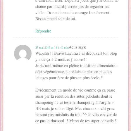
d’ami mdr. Bref. Depuis 2 jours que j’ai connu ta
chaîne par hasard j’arrête pas de regarder tes
vidéo. Tu me donne du courage franchement.
Bisous prend soin de toi.
Répondre
Aelis
says:
25 mai 2015 at 11 h 40 min
Waouhh !! Bravo Laetitia J’ai découvert ton blog
y a de ça 1-2 mois et j’adore !!
Je sis moi-même en pleine transition alimentaire :
déjà végétarienne, je réduis de plus en plus les
laitages pour être de plus en plus écolo !!
Evidemment un mode de vie comme ça ça passe
aussi par la rédution des autes pdoduits dont le
shampoing ! J’ai testé le shampoing à l’argile +
HE mais je suis mitigé. Mes cheveux archi gras
ne sont pas satisfaits du tout ^^ Je vais essayer de
ce pas le rhassoul !! Merci de tes super conseils !!