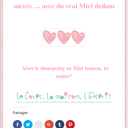
sucrés … avec du vrai Miel dedans
Alors le shampoing au Miel maison, tu
tentes?
Partager :
C
C
C
C
C
C
l
l
l
l
l
l