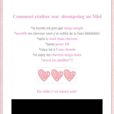
Comment
réaliser son shampoing au Miel
méga simple
*la recette est pire que
mouille
*
tes cheveux (moi j’ai oublié de le faire hhhihihih)
le miel dans cheveux
*mets
poser 2H
*laisse
l’eau chaude
*rince toi à
cheveux méga doux
*et enjoy tes
*merci les abeilles!!!!
En vidéo c’est mieux non?