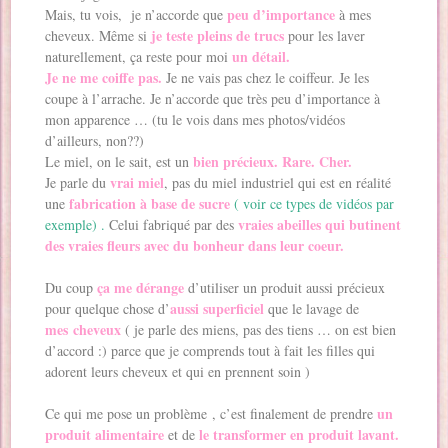
peu d’importance
Mais, tu vois, je n’accorde que
à mes
je teste pleins de trucs
cheveux. Même si
pour les laver
un détail.
naturellement, ça reste pour moi
Je ne me coiffe pas.
Je ne vais pas chez le coiffeur. Je les
coupe à l’arrache. Je n’accorde que très peu d’importance à
mon apparence … (tu le vois dans mes photos/vidéos
d’ailleurs, non??)
bien précieux. Rare. Cher.
Le miel, on le sait, est un
vrai miel
Je parle du
, pas du miel industriel qui est en réalité
fabrication à base de sucre
une
( voir ce types de vidéos par
vraies abeilles qui butinent
exemple) .
Celui fabriqué par des
des vraies fleurs avec du bonheur dans leur coeur.
ça me dérange
Du coup
d’utiliser un produit aussi précieux
aussi superficiel
pour quelque chose d’
que le lavage de
mes cheveux
( je parle des miens, pas des tiens … on est bien
d’accord :) parce que je comprends tout à fait les filles qui
adorent leurs cheveux et qui en prennent soin )
un
Ce qui me pose un problème , c’est finalement de prendre
produit alimentaire
le transformer en produit lavant.
et de