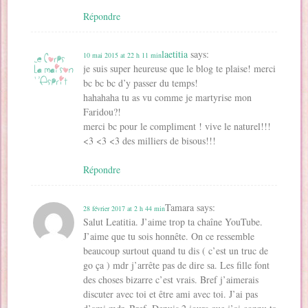
Répondre
laetitia
says:
10 mai 2015 at 22 h 11 min
je suis super heureuse que le blog te plaise! merci
bc bc bc d’y passer du temps!
hahahaha tu as vu comme je martyrise mon
Faridou?!
merci bc pour le compliment ! vive le naturel!!!
<3 <3 <3 des milliers de bisous!!!
Répondre
Tamara
says:
28 février 2017 at 2 h 44 min
Salut Leatitia. J’aime trop ta chaîne YouTube.
J’aime que tu sois honnête. On ce ressemble
beaucoup surtout quand tu dis ( c’est un truc de
go ça ) mdr j’arrête pas de dire sa. Les fille font
des choses bizarre c’est vrais. Bref j’aimerais
discuter avec toi et être ami avec toi. J’ai pas