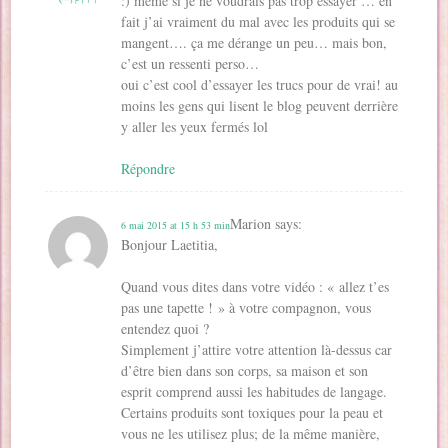
:) meme si je ne voudrais pas trop essayer … en
fait j’ai vraiment du mal avec les produits qui se
mangent…. ça me dérange un peu… mais bon,
c’est un ressenti perso…
oui c’est cool d’essayer les trucs pour de vrai! au
moins les gens qui lisent le blog peuvent derrière
y aller les yeux fermés lol
Répondre
Marion
says:
6 mai 2015 at 15 h 53 min
Bonjour Laetitia,
Quand vous dites dans votre vidéo : « allez t’es
pas une tapette ! » à votre compagnon, vous
entendez quoi ?
Simplement j’attire votre attention là-dessus car
d’être bien dans son corps, sa maison et son
esprit comprend aussi les habitudes de langage.
Certains produits sont toxiques pour la peau et
vous ne les utilisez plus; de la même manière,