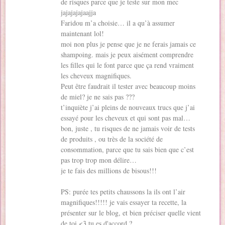
de risques parce que je teste sur mon mec
jajajajajaajja
Faridou m’a choisie… il a qu’à assumer
maintenant lol!
moi non plus je pense que je ne ferais jamais ce
shampoing. mais je peux aisément comprendre
les filles qui le font parce que ça rend vraiment
les cheveux magnifiques.
Peut être faudrait il tester avec beaucoup moins
de miel? je ne sais pas ???
t’inquiète j’ai pleins de nouveaux trucs que j’ai
essayé pour les cheveux et qui sont pas mal…
bon, juste , tu risques de ne jamais voir de tests
de produits , ou très de la société de
consommation, parce que tu sais bien que c’est
pas trop trop mon délire…
je te fais des millions de bisous!!!
PS: purée tes petits chaussons la ils ont l’air
magnifiques!!!!! je vais essayer ta recette, la
présenter sur le blog, et bien préciser quelle vient
de toi <3 tu es d'accord ?