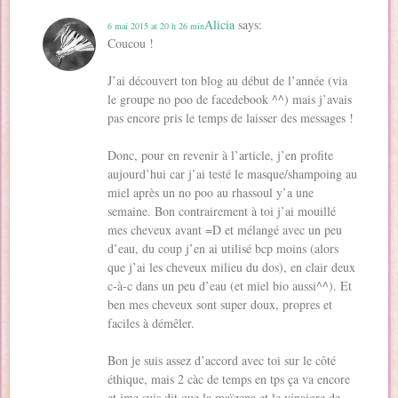
Alicia
says:
6 mai 2015 at 20 h 26 min
Coucou !
J’ai découvert ton blog au début de l’année (via
le groupe no poo de facedebook ^^) mais j’avais
pas encore pris le temps de laisser des messages !
Donc, pour en revenir à l’article, j’en profite
aujourd’hui car j’ai testé le masque/shampoing au
miel après un no poo au rhassoul y’a une
semaine. Bon contrairement à toi j’ai mouillé
mes cheveux avant =D et mélangé avec un peu
d’eau, du coup j’en ai utilisé bcp moins (alors
que j’ai les cheveux milieu du dos), en clair deux
c-à-c dans un peu d’eau (et miel bio aussi^^). Et
ben mes cheveux sont super doux, propres et
faciles à démêler.
Bon je suis assez d’accord avec toi sur le côté
éthique, mais 2 càc de temps en tps ça va encore
et jme suis dit que la maïzena et le vinaigre de