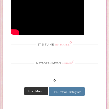
suivais?
ET SI TU ME
nous!
INSTAGRAMMONS
Load More...
Follow on Instagram