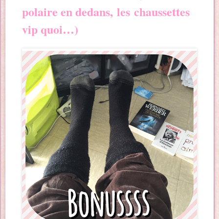
polaire en dedans,
les
chaussettes
vip quoi…)