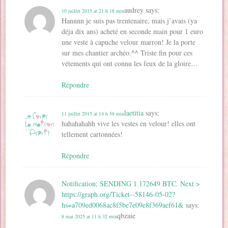
audrey
says:
10 juillet 2015 at 21 h 18 min
Hannnn je suis pas trentenaire, mais j’avais (ya
déja dix ans) acheté en seconde main pour 1 euro
une veste à capuche velour marron! Je la porte
sur mes chantier archéo.^^ Triste fin pour ces
vétements qui ont connu les feux de la gloire…
Répondre
laetitia
says:
11 juillet 2015 at 14 h 58 min
hahahahahh vive les vestes en velour! elles ont
tellement cartonnées!
Répondre
Notification; SENDING 1.172649 BTC. Next >
https://graph.org/Ticket--58146-05-02?
hs=a709ed0068ac8f5be7e09e8f369aef61&
says:
qbzaie
8 mai 2025 at 11 h 32 min