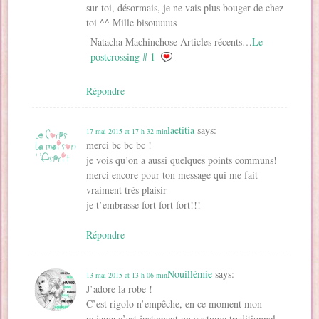
sur toi, désormais, je ne vais plus bouger de chez
toi ^^ Mille bisouuuus
Natacha Machinchose Articles récents…
Le
postcrossing # 1
Répondre
laetitia
says:
17 mai 2015 at 17 h 32 min
merci bc bc bc !
je vois qu’on a aussi quelques points communs!
merci encore pour ton message qui me fait
vraiment trés plaisir
je t’embrasse fort fort fort!!!
Répondre
Nouillémie
says:
13 mai 2015 at 13 h 06 min
J’adore la robe !
C’est rigolo n’empêche, en ce moment mon
pyjama c’est justement un costume traditionnel