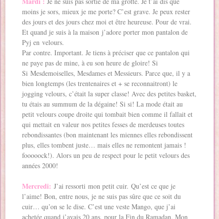
Mardi :
Je ne suis pas sortie de ma grotte. Je t’ai dis que
moins je sors, mieux je me porte? C’est grave. Je peux rester
des jours et des jours chez moi et être heureuse. Pour de vrai.
Et quand je suis à la maison j’adore porter mon pantalon de
Pyj en velours.
Par contre. Important. Je tiens à préciser que ce pantalon qui
ne paye pas de mine, à eu son heure de gloire! Si
Si Mesdemoiselles, Mesdames et Messieurs. Parce que, il y a
bien longtemps (les trentenaires et + se reconnaitront) le
jogging velours, c’était la super classe! Avec des petites basket,
tu étais au summum de la dégaine! Si si! La mode était au
petit velours coupe droite qui tombait bien comme il fallait et
qui mettait en valeur nos petites fesses de merdeuses toutes
rebondissantes (bon maintenant les miennes elles rebondissent
plus, elles tombent juste… mais elles ne remontent jamais !
fooooock!). Alors un peu de respect pour le petit velours des
années 2000!
Mercredi:
J’ai ressorti mon petit cuir. Qu’est ce que je
l’aime! Bon, entre nous, je ne suis pas sûre que ce soit du
cuir… qu’on se le dise. C’est une veste Mango, que j’ai
achetée quand j’avais 20 ans, pour la Fin du Ramadan. Mon