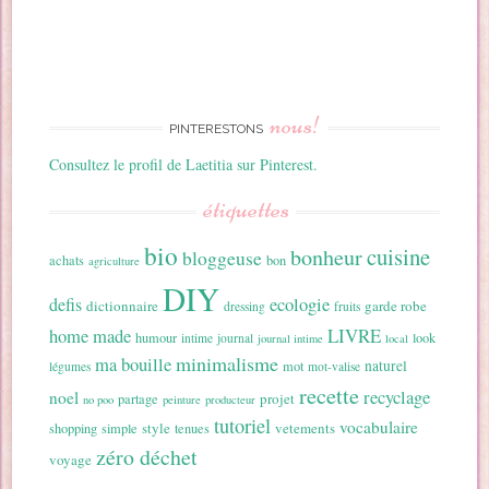
nous!
PINTERESTONS
Consultez le profil de Laetitia sur Pinterest.
étiquettes
bio
cuisine
bonheur
bloggeuse
achats
bon
agriculture
DIY
ecologie
defis
dictionnaire
garde robe
dressing
fruits
home made
LIVRE
humour
look
intime
journal
journal intime
local
minimalisme
ma bouille
naturel
mot
légumes
mot-valise
recette
recyclage
noel
projet
partage
no poo
peinture
producteur
tutoriel
vocabulaire
style
vetements
shopping
simple
tenues
zéro déchet
voyage