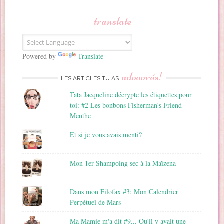
s
s
translate
e
E
m
a
Powered by
Translate
i
adooorés!
l
LES ARTICLES TU AS
Tata Jacqueline décrypte les étiquettes pour
toi: #2 Les bonbons Fisherman's Friend
Menthe
Et si je vous avais menti?
Mon 1er Shampoing sec à la Maïzena
Dans mon Filofax #3: Mon Calendrier
Perpétuel de Mars
Ma Mamie m'a dit #9... Qu'il y avait une