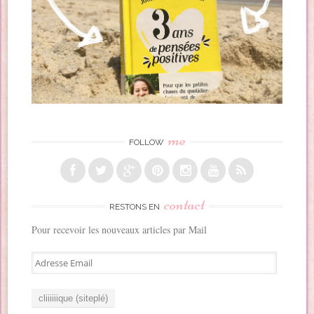
me
FOLLOW
contact
RESTONS EN
Pour recevoir les nouveaux articles par Mail
A
d
r
e