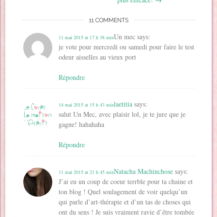
ê
t
t
r
n
e
t
r
r
e
ê
n
r
e
e
)
t
ê
e
)
)
r
t
11 COMMENTS
)
e
r
)
e
)
Un mec
says:
11 mai 2015 at 17 h 38 min
je vote pour mercredi ou samedi pour faire le test
odeur aisselles au vieux port
Répondre
laetitia
says:
14 mai 2015 at 15 h 43 min
salut Un Mec, avec plaisir lol, je te jure que je
gagne! hahahaha
Répondre
Natacha Machinchose
says:
11 mai 2015 at 21 h 45 min
J’ai eu un coup de coeur terrble pour ta chaine et
ton blog ! Quel soulagement de voir quelqu’un
qui parle d’art-thérapie et d’un tas de choses qui
ont du sens ! Je suis vraiment ravie d’être tombée