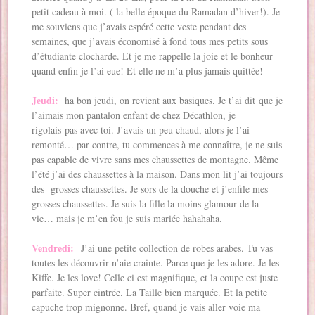
petit cadeau à moi. ( la belle époque du Ramadan d’hiver!). Je
me souviens que j’avais espéré cette veste pendant des
semaines, que j’avais économisé à fond tous mes petits sous
d’étudiante clocharde. Et je me rappelle la joie et le bonheur
quand enfin je l’ai eue! Et elle ne m’a plus jamais quittée!
Jeudi:
ha bon jeudi, on revient aux basiques. Je t’ai dit que je
l’aimais mon pantalon enfant de chez Décathlon, je
rigolais pas avec toi. J’avais un peu chaud, alors je l’ai
remonté… par contre, tu commences à me connaître, je ne suis
pas capable de vivre sans mes chaussettes de montagne. Même
l’été j’ai des chaussettes à la maison. Dans mon lit j’ai toujours
des grosses chaussettes. Je sors de la douche et j’enfile mes
grosses chaussettes. Je suis la fille la moins glamour de la
vie… mais je m’en fou je suis mariée hahahaha.
Vendredi:
J’ai une petite collection de robes arabes. Tu vas
toutes les découvrir n’aie crainte. Parce que je les adore. Je les
Kiffe. Je les love! Celle ci est magnifique, et la coupe est juste
parfaite. Super cintrée. La Taille bien marquée. Et la petite
capuche trop mignonne. Bref, quand je vais aller voie ma