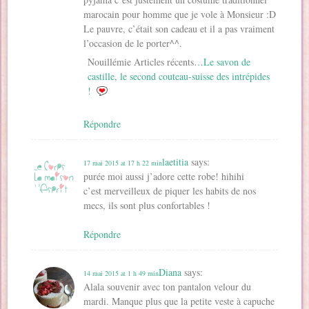
marocain pour homme que je vole à Monsieur :D
Le pauvre, c’était son cadeau et il a pas vraiment
l’occasion de le porter^^.
Nouillémie Articles récents…
Le savon de
castille, le second couteau-suisse des intrépides
!
Répondre
laetitia
says:
17 mai 2015 at 17 h 22 min
purée moi aussi j’adore cette robe! hihihi
c’est merveilleux de piquer les habits de nos
mecs, ils sont plus confortables !
Répondre
Diana
says:
14 mai 2015 at 1 h 49 min
Alala souvenir avec ton pantalon velour du
mardi. Manque plus que la petite veste à capuche