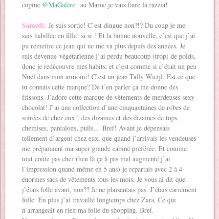
copine
@MaGalère
au Maroc je vais faire la razzia!
Samedi:
Je suis sortie! C’est dingue non?!? Du coup je me
suis habillée en fille! si si ! Et la bonne nouvelle, c’est que j’ai
pu remettre ce jean qui ne me va plus depuis des années. Je
suis devenue végétarienne j’ai perdu beaucoup (trop) de poids,
donc je redécouvre mes habits, et c’est comme si c’était un peu
Noël dans mon armoire! C’est un jean Tally Wieijl. Est ce que
tu connais cette marque? De t’en parler ça me donne des
frissons. J’adore cette marque de vêtements de merdeuses sexy
chocolat! J’ai une collection d’une cinquantaines de robes de
soirées de chez eux ! des dizaines et des dizaines de tops,
chemises, pantalons, pulls… Bref! Avant je dépensais
tellement d’argent chez eux, que quand j’arrivais les vendeuses
me préparaient ma super grande cabine préférée. Et comme
tout coûte pas cher (heu là ça à pas mal augmenté j’ai
l’impression quand même en 5 ans) je repartais avec 2 à 4
énormes sacs de vêtements tous les mois. Je vous ai dit que
j’étais folle avant, non?? Je ne plaisantais pas. J’étais carrément
folle. En plus j’ai travaillé longtemps chez Zara. Ce qui
n’arrangeait en rien ma folie du shopping. Bref.